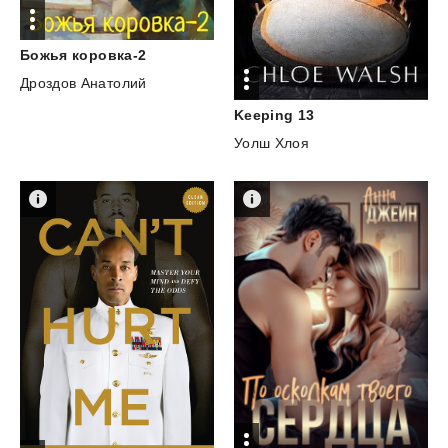
Божья
коровка-2
Дроздов Анатолий
Keeping
13
Уолш Хлоя