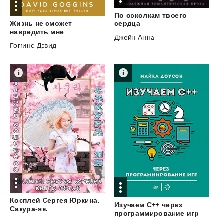
По осколкам твоего
сердца
Жизнь не сможет
навредить мне
Джейн Анна
Гоггинс Дэвид
Косплей Сергея Юркина.
Изучаем C++ через
Сакура-ян.
программирование игр