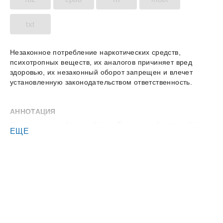
txt
Незаконное потребление наркотических средств,
психотропных веществ, их аналогов причиняет вред
здоровью, их незаконный оборот запрещен и влечет
установленную законодательством ответственность.
АННОТАЦИЯ
Попаданец в себя — ребёнка. Только наоборот: ребёнок
ЕЩЕ
с разумом и памятью взрослого очутился в современном
мире.
И как герою теперь выживать? Все взрослые связи
обрублены, документы недействительны, будущее
неведомо — начинать новую жизнь с подкидыша к
детскому дому?
И герой решает бежать. В ещё большую неизвестность, с
ещё большим риском: из России — за границу.
Примечания автора: