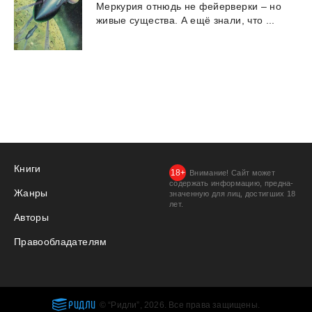
Меркурия
отнюдь
не
фейерверки
–
но
живые
существа.
А
ещё
знали,
что
...
Книги
Внимание! Сайт может
содержать информацию, предна­
Жанры
значенную для лиц, дости­гших 18
лет.
Авторы
Правообладателям
РИДЛИ
© “Ридли”, 2026. Все права защищены.