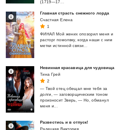
(1719—17...
Главная
страсть
снежного
лорда
Счастная Елена
1
ФИНАЛ
Мой
жених
опозорил
меня
и
расторг
помолвку,
когда
наши
с
ним
метки
истинной
связи...
Невинная
красавица
для
чудовища
Тина Грей
2
— Твой отец обещал мне тебя за
долги, — заговорщическим тоном
произносит Зверь, — Но, обманул
меня и...
Развестись
и
в
отпуск!
Радецкая Виктория