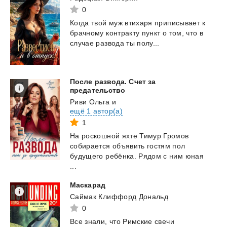
0
Когда
твой
муж
втихаря
приписывает
к
брачному
контракту
пункт
о
том,
что
в
случае
развода
ты
полу...
После развода. Счет за
предательство
Риви Ольга
и
ещё 1 автор(а)
1
На роскошной яхте Тимур Громов
собирается объявить гостям пол
будущего ребёнка. Рядом с ним юная
...
Маскарад
Саймак Клиффорд Дональд
0
Все
знали,
что
Римские
свечи