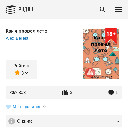
РИДЛИ
Как я провел лето
Alex Berest
Рейтинг
3
308
3
1
Мне нравится
0
О книге