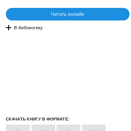
Читать онлайн
В библиотеку
СКАЧАТЬ КНИГУ В ФОРМАТЕ:
fb2
epub
rtf
mobi