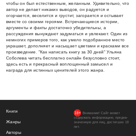
чтобы он был естественным, желанным. Удивительно, что
автор не делает никаких выводов, он радуется и
огорчается, веселится и грустит, загорается и остывает
вместе со своими героями. Встречающиеся истории,
аргументы и факты достаточно убедительны, а
рассуждения вынуждают задуматься и увлекают. Один из
немногих примеров того, как умело подобранное место
украшает, дополняет и насыщает цветами и красками все
произведение. "Как написать книгу за 30 дней" Ульяна
Соболева читать бесплатно онлайн безусловно стоит,
здесь есть и прекрасный воплощенный замысел и
награда для истинных ценителей этого жанра.
Книги
Внимание! Сайт может
содержать информацию, предна­
Жанры
значенную для лиц, дости­гших 18
лет.
Авторы