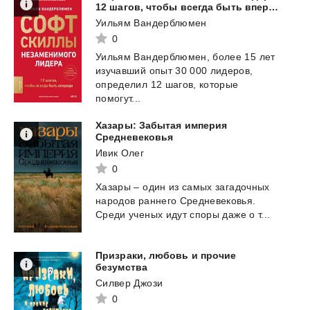
12 шагов, чтобы всегда быть впереди
Уильям Вандерблюмен
0
Уильям Вандерблюмен, более 15 лет
изучавший опыт 30 000 лидеров,
определил 12 шагов, которые
помогут...
Хазары: Забытая империя
Средневековья
Ивик Олег
0
Хазары
–
один
из
самых
загадочных
народов
раннего
Средневековья.
Среди
ученых
идут
споры
даже
о
т...
Призраки, любовь и прочие
безумства
Силвер Джози
0