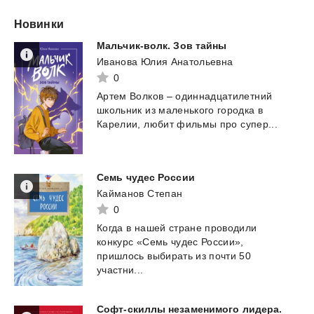
Новинки
Мальчик-волк.
Зов
тайны
Иванова Юлия Анатольевна
0
Артем
Волков
–
одиннадцатилетний
школьник
из
маленького
городка
в
Карелии,
любит
фильмы
про
супер...
Семь
чудес
России
Кайманов Степан
0
Когда в нашей стране проводили
конкурс «Семь чудес России»,
пришлось выбирать из почти 50
участни...
Софт-скиллы незаменимого лидера.