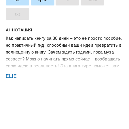
txt
АННОТАЦИЯ
Как написать книгу за 30 дней – это не просто пособие,
но практичный гид, способный ваши идеи превратить в
полноценную книгу. Зачем ждать годами, пока муза
созреет? Можно начинать прямо сейчас – вообращать
свою идею в реальность! Эта книга-курс поможет вам
найти сюжет, задать название, написать аннотацию,
ЕЩЕ
план книги и обеспечит вас пошаговыми инструкциями
по каждому этапу на пути к завершенной книге. Мой
подход поможет вам справиться с творческими
заторами и сомнениями, найти путь к настоящей
истории, которую хочете рассказать миру.