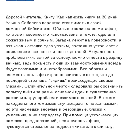
Дорогой читатель. Книгу "Как написать книгу за 30 дней"
Ульяна Соболева вероятно стоит иметь в своей
домашней библиотеке. Обильное количество метафор,
которые повсеместно использованы в тексте, сделали
сюжет живым и сочным. Загадка лежит на поверхности, а
вот ключ к отгадке едва уловим, постоянно ускользает с
появлением все новых и новых деталей. Актуальность
проблематики, взятой за основу, можно отнести к разряду
вечных, ведь пока есть люди их взаимоотношения всегда
будут сложными и многообразными. Все образы и
элементы столь филигранно вписаны в сюжет, что до
последней страницы "видишь" происходящее своими
глазами. Отличительной чертой следовало бы обозначить
попытку выйти за рамки основной идеи и существенно
расширить круг проблем и взаимоотношений. В тексте
находим много комизмов случающихся с персонажами,
но эти насмешки веселые и безобидные, близки к
умилению, а не злорадству. При помощи ускользающих
намеков, предположений, неоконченных фраз,
чувствуется стремление подвести читателя к финалу,