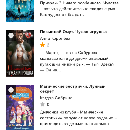
Призраки?
Ничего
особенного.
Чувства
–
вот
что
действительно
сводит
с
ума!
Как
чудесно
обладать...
Позывной
Омут.
Чужая
игрушка
Анна Королёва
2
— Марго, — голос Сабурова
скатывается в до дрожи знакомый,
пугающий низкий рык. — Ты? Здесь?
— Он на...
Магические сестрички. Лунный
секрет
Кэтдор Сабрина
0
Девчонки
из
клуба
«Магические
сестрички»
получают
новое
задание
–
приглядеть
за
детьми
на
пижамно...