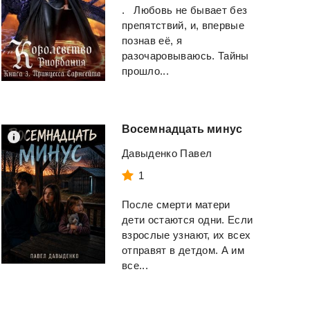
. Любовь не бывает без
препятствий, и, впервые
познав её, я
разочаровываюсь. Тайны
прошло...
Восемнадцать
минус
Давыденко Павел
1
После смерти матери
дети остаются одни. Если
взрослые узнают, их всех
отправят в детдом. А им
все...