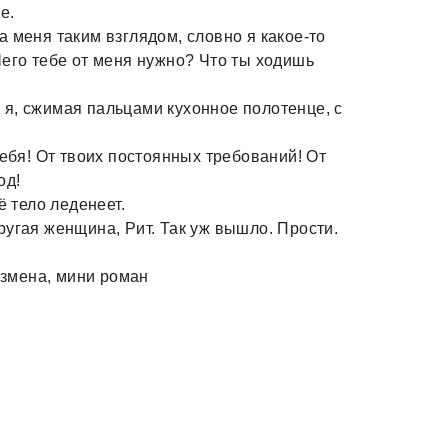
е.
 меня таким взглядом, словно я какое-то
Чего тебе от меня нужно? Что ты ходишь
я, сжимая пальцами кухонное полотенце, с
тебя! От твоих постоянных требований! От
од!
ё тело леденеет.
ругая женщина, Рит. Так уж вышло. Прости.
 измена, мини роман