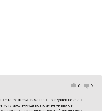
0
0
ны-это фэнтези на мотивы попаданок не очень
се коту масленница поэтому не унываю и
ее романы про измену и месть. А автору хочу