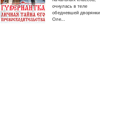
очнулась в теле
обедневшей дворянки
Оле...
Вы призвали не того...
Богатый папа, Б
Книга 5
папа
Айтбаев Тимур
Кийосаки Роберт Т
Аскарович
ещё 1 автор(а)
Смотреть
Смотреть