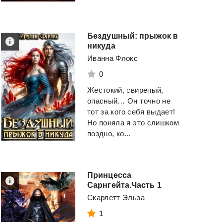
Бездушный: прыжок в
никуда
Иванна Флокс
0
Жестокий, свирепый,
опасный… Он точно не
тот за кого себя выдает!
Но поняла я это слишком
поздно, ко...
Принцесса
Сарнгейта.Часть 1
Скарлетт Эльза
1