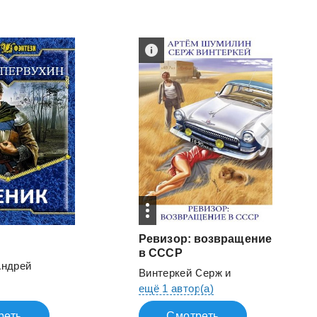
Ревизор: возвращение
в СССР
Андрей
Винтеркей Серж
и
ещё 1 автор(а)
реть
Смотреть