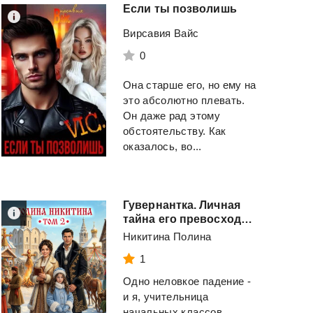
Если
ты
позволишь
Вирсавия Вайс
0
Она старше его, но ему на
это абсолютно плевать.
Он даже рад этому
обстоятельству. Как
оказалось, во...
Гувернантка. Личная
тайна его превосходительства. Том 2
Никитина Полина
1
Одно неловкое падение -
и я, учительница
начальных классов,