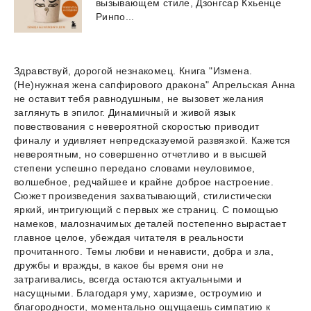
вызывающем стиле, Дзонгсар Кхьенце
Ринпо...
Здравствуй, дорогой незнакомец. Книга "Измена.
(Не)нужная жена сапфирового дракона" Апрельская Анна
не оставит тебя равнодушным, не вызовет желания
заглянуть в эпилог. Динамичный и живой язык
повествования с невероятной скоростью приводит
финалу и удивляет непредсказуемой развязкой. Кажется
невероятным, но совершенно отчетливо и в высшей
степени успешно передано словами неуловимое,
волшебное, редчайшее и крайне доброе настроение.
Сюжет произведения захватывающий, стилистически
яркий, интригующий с первых же страниц. С помощью
намеков, малозначимых деталей постепенно вырастает
главное целое, убеждая читателя в реальности
прочитанного. Темы любви и ненависти, добра и зла,
дружбы и вражды, в какое бы время они не
затрагивались, всегда остаются актуальными и
насущными. Благодаря уму, харизме, остроумию и
благородности, моментально ощущаешь симпатию к