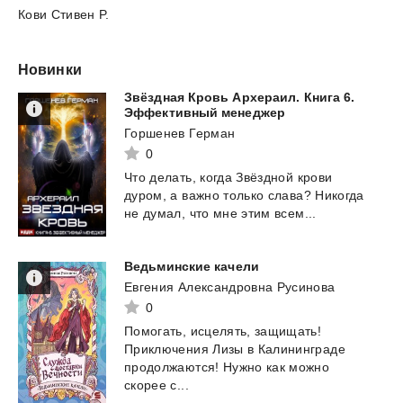
Кови Стивен Р.
Новинки
Звёздная Кровь Архераил. Книга 6.
Эффективный менеджер
Горшенев Герман
0
Что
делать,
когда
Звёздной
крови
дуром,
а
важно
только
слава?
Никогда
не
думал,
что
мне
этим
всем...
Ведьминские
качели
Евгения Александровна Русинова
0
Помогать, исцелять, защищать!
Приключения Лизы в Калининграде
продолжаются! Нужно как можно
скорее с...