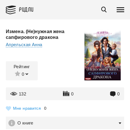
РИДЛИ
Измена. (Не)нужная жена
сапфирового дракона
Апрельская Анна
Рейтинг
0
132
0
0
Мне нравится
0
О книге