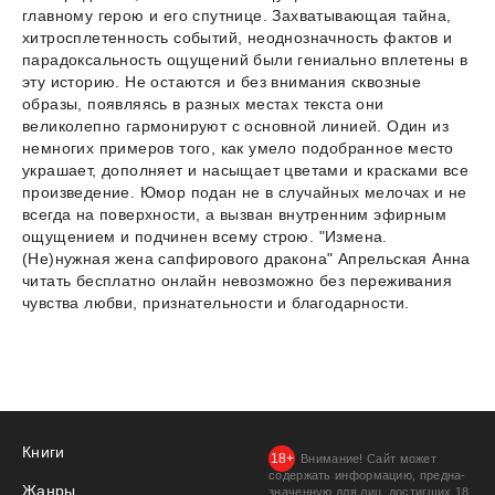
главному герою и его спутнице. Захватывающая тайна,
хитросплетенность событий, неоднозначность фактов и
парадоксальность ощущений были гениально вплетены в
эту историю. Не остаются и без внимания сквозные
образы, появляясь в разных местах текста они
великолепно гармонируют с основной линией. Один из
немногих примеров того, как умело подобранное место
украшает, дополняет и насыщает цветами и красками все
произведение. Юмор подан не в случайных мелочах и не
всегда на поверхности, а вызван внутренним эфирным
ощущением и подчинен всему строю. "Измена.
(Не)нужная жена сапфирового дракона" Апрельская Анна
читать бесплатно онлайн невозможно без переживания
чувства любви, признательности и благодарности.
Книги
Внимание! Сайт может
содержать информацию, предна­
Жанры
значенную для лиц, дости­гших 18