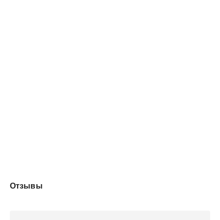
жизнь, в которой для меня не должно быть места.
Тогда зачем ему я и мой сын?
Отзывы