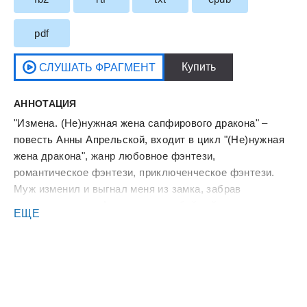
pdf
АННОТАЦИЯ
"Измена. (Не)нужная жена сапфирового дракона" –
повесть Анны Апрельской, входит в цикл "(Не)нужная
жена дракона", жанр любовное фэнтези,
романтическое фэнтези, приключенческое фэнтези.
Муж изменил и выгнал меня из замка, забрав
маленькую дочь. А я унесла с собой тайну – нашего
ЕЩЕ
нерожденного малыша. Мир рухнул, оставив только
боль и необходимость выжить.
Но спустя три года я вернулась в его дом. Я снова
оказываюсь рядом с тем, кого когда-то любила… Кого
должна была забыть.
У него новая жена, новый наследник и безупречная