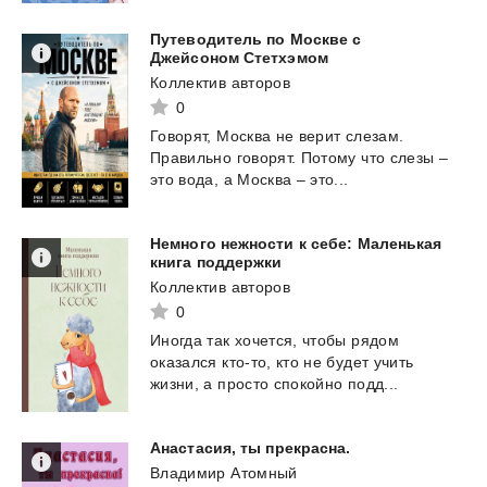
Путеводитель по Москве с
Джейсоном Стетхэмом
Коллектив авторов
0
Говорят,
Москва
не
верит
слезам.
Правильно
говорят.
Потому
что
слезы
–
это
вода,
а
Москва
–
это...
Немного нежности к себе: Маленькая
книга поддержки
Коллектив авторов
0
Иногда
так
хочется,
чтобы
рядом
оказался
кто-то,
кто
не
будет
учить
жизни,
а
просто
спокойно
подд...
Анастасия,
ты
прекрасна.
Владимир Атомный