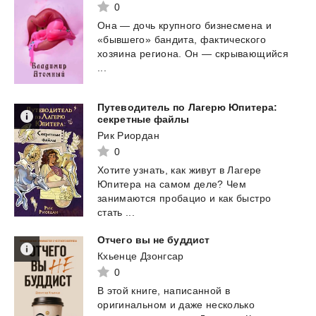
0
Она — дочь крупного бизнесмена и
«бывшего» бандита, фактического
хозяина региона. Он — скрывающийся
...
Путеводитель по Лагерю Юпитера:
секретные файлы
Рик Риордан
0
Хотите узнать, как живут в Лагере
Юпитера на самом деле? Чем
занимаются пробацио и как быстро
стать ...
Отчего
вы
не
буддист
Кхьенце Дзонгсар
0
В этой книге, написанной в
оригинальном и даже несколько