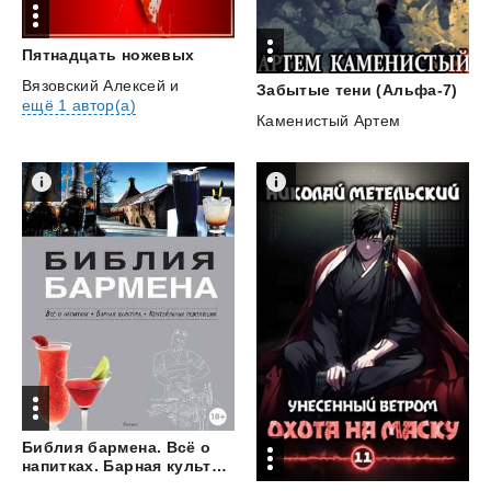
Пятнадцать
ножевых
Вязовский Алексей
и
Забытые
тени
(Альфа-7)
ещё 1 автор(а)
Каменистый Артем
Библия бармена. Всё о
напитках. Барная культура. Коктейльная революция