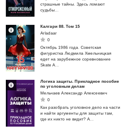
страшные тайны. Здесь ломают
судьбы...
Калгари
88.
Том
15
Arladaar
0
Октябрь 1986 года. Советская
фигуристка Людмила Хмельницкая
едет на зарубежное соревнование
Skate A...
Логика защиты. Прикладное пособие
по уголовным делам
Мельчаев Александр Алексеевич
0
Как
разобрать
уголовное
дело
на
части
и
найти
аргументы
для
защиты
там,
где
их
никто
не
видит?
А...