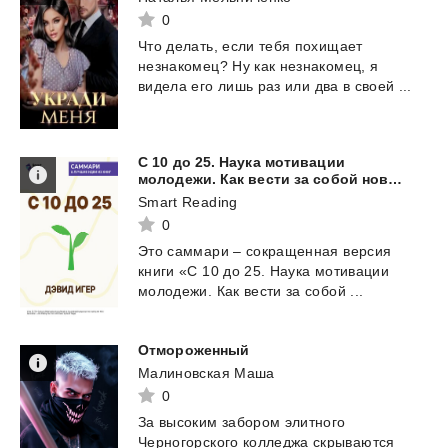
0
Что
делать,
если
тебя
похищает
незнакомец?
Ну
как
незнакомец,
я
видела
его
лишь
раз
или
два
в
своей
...
С 10 до 25. Наука мотивации
молодежи. Как вести за собой новое поколение и облегчить себе жизнь. Дэвид Игер. Саммари
Smart Reading
0
Это
саммари
–
сокращенная
версия
книги
«С
10
до
25.
Наука
мотивации
молодежи.
Как
вести
за
собой
...
Отмороженный
Малиновская Маша
0
За высоким забором элитного
Черногорского колледжа скрываются