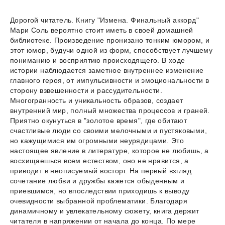
Дорогой читатель. Книгу "Измена. Финальный аккорд"
Мари Соль вероятно стоит иметь в своей домашней
библиотеке. Произведение пронизано тонким юмором, и
этот юмор, будучи одной из форм, способствует лучшему
пониманию и восприятию происходящего. В ходе
истории наблюдается заметное внутреннее изменение
главного героя, от импульсивности и эмоциональности в
сторону взвешенности и рассудительности.
Многогранность и уникальность образов, создает
внутренний мир, полный множества процессов и граней.
Приятно окунуться в "золотое время", где обитают
счастливые люди со своими мелочными и пустяковыми,
но кажущимися им огромными неурядицами. Это
настоящее явление в литературе, которое не любишь, а
восхищаешься всем естеством, оно не нравится, а
приводит в неописуемый восторг. На первый взгляд
сочетание любви и дружбы кажется обыденным и
приевшимся, но впоследствии приходишь к выводу
очевидности выбранной проблематики. Благодаря
динамичному и увлекательному сюжету, книга держит
читателя в напряжении от начала до конца. По мере