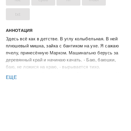
txt
АННОТАЦИЯ
Здесь всё как в детстве. В углу колыбельная. В ней
плюшевый мишка, зайка с бантиком на ухе. Я сажаю
пчелу, принесённую Марком. Машинально берусь за
деревянный край и начинаю качать. - Баю, баюшки,
баю, не ложися на краю, - вырывается тихо.
Усмехаюсь самой себе. Как жить? Не представляю! Но
ЕЩЕ
знаю одно. Я рожу малыша. И я буду любить его
сильно. У него будут чудесные дедушка с бабушкой.
Двоюродный братик и дядя. А папа? Ну… Как повезёт.
ДВУХТОМНИК ❥❣ Книга 2. Продолжение музыкальной
дилогии. Читать вместе с книгой "Измена.По нотам
любви".