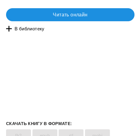
Читать онлайн
В библиотеку
СКАЧАТЬ КНИГУ В ФОРМАТЕ:
fb2
epub
rtf
mobi