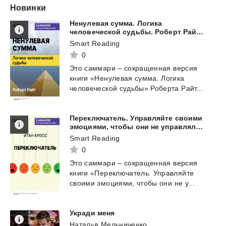
Новинки
Ненулевая сумма. Логика
человеческой судьбы. Роберт Райт. Саммари
Smart Reading
0
Это
саммари
–
сокращенная
версия
книги
«Ненулевая
сумма.
Логика
человеческой
судьбы»
Роберта
Райт...
Переключатель. Управляйте своими
эмоциями, чтобы они не управляли вами. Итан Кросс. Саммари
Smart Reading
0
Это
саммари
–
сокращенная
версия
книги
«Переключатель.
Управляйте
своими
эмоциями,
чтобы
они
не
у...
Укради
меня
Наталья Мельниченко