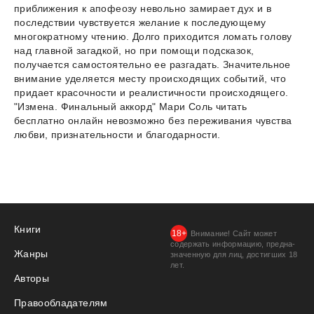
приближения к апофеозу невольно замирает дух и в
последствии чувствуется желание к последующему
многократному чтению. Долго приходится ломать голову
над главной загадкой, но при помощи подсказок,
получается самостоятельно ее разгадать. Значительное
внимание уделяется месту происходящих событий, что
придает красочности и реалистичности происходящего.
"Измена. Финальный аккорд" Мари Соль читать
бесплатно онлайн невозможно без переживания чувства
любви, признательности и благодарности.
Книги
Внимание! Сайт может
содержать информацию, предна­
Жанры
значенную для лиц, дости­гших 18
лет.
Авторы
Правообладателям