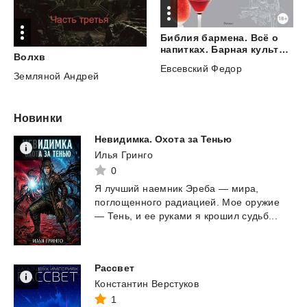
Библия бармена. Всё о
напитках. Барная культура. Коктейльная революция
Волхв
Евсевский Федор
Земляной Андрей
Новинки
Невидимка.
Охота
за
Тенью
Илья Гринго
0
Я
лучший
наемник
Эреба
—
мира,
поглощенного
радиацией.
Мое
оружие
—
Тень,
и
ее
руками
я
крошил
судьб...
Рассвет
Константин Верстуков
1