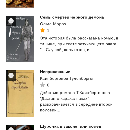
Семь
смертей
чёрного
демона
Ольга Морох
1
Эта
история
была
рассказана
ночью,
в
тишине,
при
свете
затухающего
очага.
"--
Слушай,
коль
готов,
и
...
Неприкаянные
Каипбергенов Тулепберген
0
Действие романа Т.Каипбергенова
"Дастан о каракалпаках"
разворачивается в середине второй
половин...
Шурочка в законе, или сосед