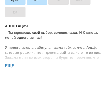
txt
АННОТАЦИЯ
– Ты сделаешь свой выбор, зеленоглазка. И Станешь
женой одного из нас!
Я просто искала работу, а нашла трёх волков. Альф,
которые решили, что я должна выйти за кого-то из них.
Зажали меня со всех сторон и будят то порочное, что
скрывалось в душе.
ЕЩЕ
Избранная должна принадлежать одному. Но что, если я
не хочу делать выбор?