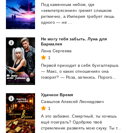
Под каменным небом, где
«землетрясения» гремят слишком
ритмично, а Империя требует лишь
одного — не ...
Не могу тебя забыть. Луна для
Бармалея
Лана Сергеева
1
Первой
приходит
в
себя
бухгалтерша.
—
Макс,
о
каких
отношениях
она
говорит?
—
Роза,
заткнись.
Порого...
Удачное
Время
Самылов Алексей Леонидович
1
А
это
забавно.
Смертный,
ты
хочешь
ещё
поиграть?
Одобряю
твоё
стремление
развеять
мою
скуку.
Ты
т...