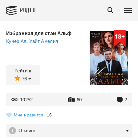
РИДЛИ
Избранная для стаи Альф
Кучер Ая
,
Уайт Амелия
Рейтинг
76
10252
60
2
Мне нравится
16
О книге