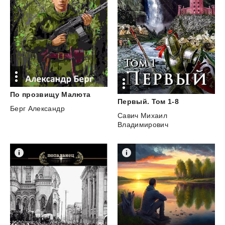
По
прозвищу
Малюта
Первый.
Том
1-8
Берг Александр
Савич Михаил
Владимирович