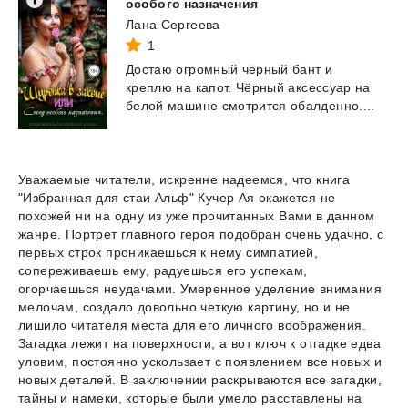
особого назначения
Лана Сергеева
1
Достаю
огромный
чёрный
бант
и
креплю
на
капот.
Чёрный
аксессуар
на
белой
машине
смотрится
обалденно....
Уважаемые читатели, искренне надеемся, что книга
"Избранная для стаи Альф" Кучер Ая окажется не
похожей ни на одну из уже прочитанных Вами в данном
жанре. Портрет главного героя подобран очень удачно, с
первых строк проникаешься к нему симпатией,
сопереживаешь ему, радуешься его успехам,
огорчаешься неудачами. Умеренное уделение внимания
мелочам, создало довольно четкую картину, но и не
лишило читателя места для его личного воображения.
Загадка лежит на поверхности, а вот ключ к отгадке едва
уловим, постоянно ускользает с появлением все новых и
новых деталей. В заключении раскрываются все загадки,
тайны и намеки, которые были умело расставлены на