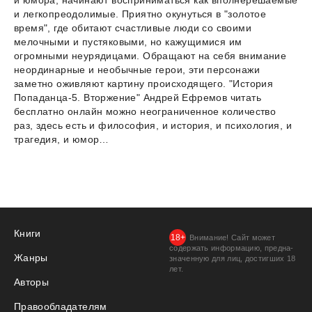
и юмора, начинают восприниматься как вполнерешаемые
и легкопреодолимые. Приятно окунуться в "золотое
время", где обитают счастливые люди со своими
мелочными и пустяковыми, но кажущимися им
огромными неурядицами. Обращают на себя внимание
неординарные и необычные герои, эти персонажи
заметно оживляют картину происходящего. "История
Попаданца-5. Вторжение" Андрей Ефремов читать
бесплатно онлайн можно неограниченное количество
раз, здесь есть и философия, и история, и психология, и
трагедия, и юмор…
Книги
Внимание! Сайт может
содержать информацию, предна­
Жанры
значенную для лиц, дости­гших 18
лет.
Авторы
Правообладателям