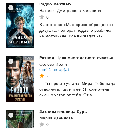
Радио
мертвых
Наталья Дмитриевна Калинина
0
В
агентство
«Мистерио»
обращается
девушка,
чей
брат
недавно
разбился
на
мотоцикле.
Все
выглядит
как
...
Развод.
Цена
многодетного
счастья
Орлова Ира
и
ещё 1 автор(а)
2
—
Ты
просто
устала,
Мира.
Тебе
надо
отдохнуть.
Как
и
мне.
Я
тоже
очень
сильно
устал
от
тебя.
От
в...
Заклинательница
бурь
Мария Данилова
0