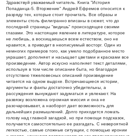
Здравствуй уважаемый читатель. Книга "История
Попаданца-5. Вторжение" Андрей Ефремов относится к
разряду тех, которые стоит прочитать. Все образы и
элементы столь филигранно вписаны в сюжет, что до
последней страницы "видишь" происходящее своими
глазами. Это настоящее явление в литературе, которое
не любишь, а восхищаешься всем естеством, оно не
нравится, а приводит в неописуемый восторг. Один из
немногих примеров того, как умело подобранное место
украшает, дополняет и насыщает цветами и красками все
произведение. Автор искусно наполняет текст деталями,
используя в том числе описание быта, но благодаря
отсутствию тяжеловесных описаний произведение
читается на одном выдохе. Встречающиеся истории,
аргументы и факты достаточно убедительны, а
рассуждения вынуждают задуматься и увлекают. На
развязку возложена огромная миссия и она не
разочаровывает, а наоборот дает возможность для
дальнейших размышлений. Долго приходится ломать
голову над главной загадкой, но при помощи подсказок,
получается самостоятельно ее разгадать. С невероятной
легкостью, самые сложные ситуации, с помощью иронии