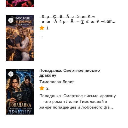
–ß–µ—Ç—ã—Ä–µ –≥–æ–¥–∞
–ø–æ—Å–ª–µ —Ä–∞–∑–≤–æ–¥–∞üíî‚ö°Ô∏è. –û—Å–Ω–æ–≤–∞–Ω–æ –Ω–∞ —Ä–µ–∞–ª—å–Ω—ã—Ö —Å–æ–±—ã—Ç–∏—è—Ö. 1—á
1
...
Попаданка. Смертное письмо
дракону
Тимолаева Лилия
2
Попаданка.
Смертное
письмо
дракону
—
это
роман
Лилии
Тимолаевой
в
жанре
попаданцев
и
любовного
фэ...