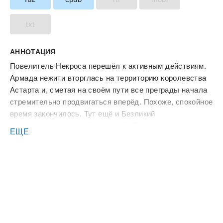
txt
АННОТАЦИЯ
Повелитель Некроса перешёл к активным действиям.
Армада нежити вторглась на территорию королевства
Астарта и, сметая на своём пути все преграды начала
стремительно продвигаться вперёд. Похоже, спокойное
время закончилось. Тут ещё и Безликий
заинтересовался моей персоной. Придётся
ЕЩЕ
выкручиваться. В общем, будет весело.