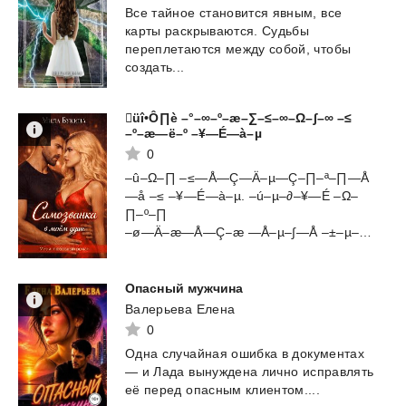
Все тайное становится явным, все
карты раскрываются. Судьбы
переплетаются между собой, чтобы
создать...
üî•Ô∏è –°–∞–º–æ–∑–≤–∞–Ω–∫–∞ –≤
–º–æ—ë–º –¥—É—à–µ
0
–û–Ω–∏ –≤—Å—Ç—Ä–µ—Ç–∏–ª–∏—Å
—å –≤ –¥—É—à–µ. –ú–µ–∂–¥—É –Ω–
∏–º–∏
–ø—Ä–æ—Å—Ç–æ —Å–µ–∫—Å –±–µ–∑ –æ–±—è–∑...
Опасный
мужчина
Валерьева Елена
0
Одна
случайная
ошибка
в
документах
—
и
Лада
вынуждена
лично
исправлять
её
перед
опасным
клиентом....