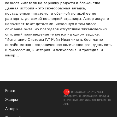
вознося читателя на вершину радости и блаженства.
Данная история - это своеобразная загадка,
поставленная читателю, и обычной логикой ее не
разгадать, до самой последней страницы. Автор искусно
наполняет текст деталями, используя в том числе
описание быта, но благодаря отсутствию тяжеловесных
описаний произведение читается на одном выдохе.
"Испытание Системы IV" Рейн Иван читать бесплатно
онлайн можно неограниченное количество раз, здесь есть
и философия, и история, и психология, и трагедия, и
юмор…
Книги
Внимание! Сайт может
содержать информацию, предна­
Жанры
значенную для лиц, дости­гших 18
лет.
Авторы