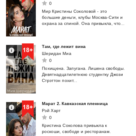
0
Мир
Кристины
Соколовой
-
это
большие
деньги,
клубы
Москва-Сити
и
охрана
за
спиной.
Она
привыкла,
что...
Там,
где
лежит
вина
Шеридан Миа
0
Похищена.
Запугана.
Лишена
свободы.
Девятнадцатилетнюю
студентку
Джози
Стрэттон
похит...
Марат
2.
Кавказская
пленница
Рэй Харт
0
Кристина Соколова привыкла к
роскоши, свободе и ресторанам.