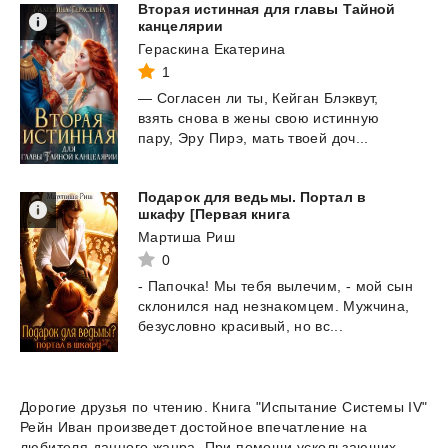
Вторая истинная для главы Тайной
канцелярии
Гераскина Екатерина
1
—
Согласен
ли
ты,
Кейган
Блэквут,
взять
снова
в
жены
свою
истинную
пару,
Эру
Пирэ,
мать
твоей
доч...
Подарок для ведьмы. Портал в
шкафу [Первая книга
Мартиша Риш
0
- Папочка! Мы тебя вылечим, - мой сын
склонился над незнакомцем. Мужчина,
безусловно красивый, но
вс...
Дорогие друзья по чтению. Книга "Испытание Системы IV"
Рейн Иван произведет достойное впечатление на
любителя данного жанра. При помощи ускользающих