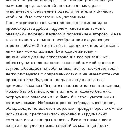
намеков, предположений, неоконченных фраз,
чувствуется стремление подвести читателя к финалу,
чтобы он был естественным, желанным.
Просматривается актуальная во все времена идея
превосходства добра над злом, света над тьмой с
очевидной победой первого и поражением второго. Из-за
талантливого и опытного изображения окружающих
героев пейзажей, хочется быть среди них и оставаться с
ними как можно дольше. Благодаря живому и
динамичному языку повествования все зрительные
образы у читателя наполняются всей гаммой красок и
звуков. Обращает на себя внимание то, насколько текст
легко рифмуется с современностью и не имеет оттенков
прошлого или будущего, ведь он актуален во все
времена. Казалось бы, столь частые отвлеченные сцены,
можно было бы исключить из текста, однако без них,
остроумные замечания не были бы столь уместными и
сатирическими. Небезынтересно наблюдать как герои,
обладающие не высокой моралью, пройдя через сложные
испытания, преобразились духовно и кардинально
сменили свои взгляды на жизнь. Всем словам и всем
вещам вернулся их изначальный смысл и ценности,