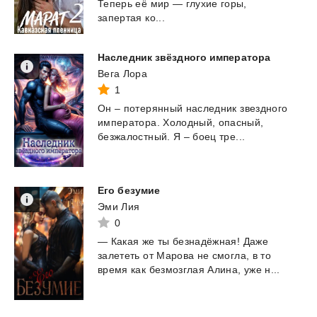
Теперь её мир — глухие горы,
запертая ко...
Наследник
звёздного
императора
Вега Лора
1
Он
–
потерянный
наследник
звездного
императора.
Холодный,
опасный,
безжалостный.
Я
–
боец
тре...
Его
безумие
Эми Лия
0
—
Какая
же
ты
безнадёжная!
Даже
залететь
от
Марова
не
смогла,
в
то
время
как
безмозглая
Алина,
уже
н...