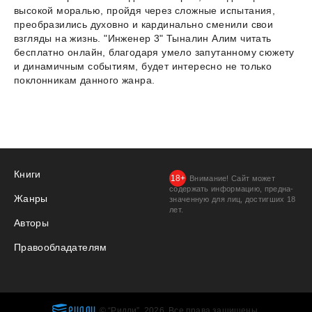
высокой моралью, пройдя через сложные испытания,
преобразились духовно и кардинально сменили свои
взгляды на жизнь. "Инженер 3" Тыналин Алим читать
бесплатно онлайн, благодаря умело запутанному сюжету
и динамичным событиям, будет интересно не только
поклонникам данного жанра.
Книги
Внимание! Сайт может
содержать информацию, предна­
Жанры
значенную для лиц, дости­гших 18
лет.
Авторы
Правообладателям
РИДЛИ
© “Ридли”, 2026. Все права защищены.