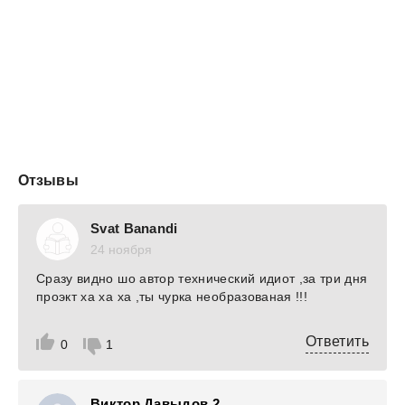
Отзывы
Svat Banandi
24 ноября
Сразу видно шо автор технический идиот ,за три дня
проэкт ха ха ха ,ты чурка необразованая !!!
Ответить
0
1
Виктор Давыдов 2