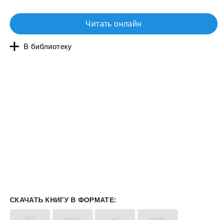
Читать онлайн
В библиотеку
СКАЧАТЬ КНИГУ В ФОРМАТЕ:
fb2
epub
rtf
mobi