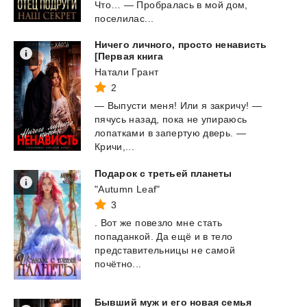
Что… — Пробралась в мой дом,
поселилас...
Ничего личного, просто ненависть
[Первая книга
Натали Грант
2
— Выпусти меня! Или я закричу! —
пячусь назад, пока не упираюсь
лопатками в запертую дверь. —
Кричи,...
Подарок
с
третьей
планеты
"Autumn Leaf"
3
. Вот же повезло мне стать
попаданкой. Да ещё и в тело
представительницы не самой
почётно...
Бывший
муж
и
его
новая
семья