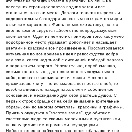
что ответ на загадку кроется в деталях, но лишь на
последних страницах завеса поднимается и все
становится на свои места. Диалоги героев интересны и
содержательны благодаря их разным взглядам на мир и
отличием характеров. Финал немножко затянут, но это
вполне компенсируется абсолютно непредсказуемым
окончанием. Один из немногих примеров того, как умело
подобранное место украшает, дополняет и насыщает
цветами и красками все произведение. Просматривается
актуальная во все времена идея превосходства добра
над злом, света над тьмой с очевидной победой первого
и поражением второго. Увлекательно, порой смешно,
весьма трогательно, дает возможность задуматься о
себе, навевая воспоминания из жизни. Невольно
проживаешь книгу – то исчезаешь полностью в ней, то
возобновляешься, находя параллели и собственное
основание, и неожиданно для себя растешь душой. С
первых строк обращают на себя внимание зрительные
образы, они во многом отчетливы, красочны и графичны.
Приятно окунуться в "золотое время", где обитают
счастливые люди со своими мелочными и пустяковыми,
но кажущимися им огромными неурядицами.
Небезынтересно наблюдать как герои, обладающие не