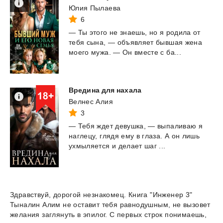
Юлия Пылаева
6
—
Ты
этого
не
знаешь,
но
я
родила
от
тебя
сына,
—
объявляет
бывшая
жена
моего
мужа.
—
Он
вместе
с
ба...
Вредина
для
нахала
Велнес Алия
3
—
Тебя
ждет
девушка,
—
выпаливаю
я
наглецу,
глядя
ему
в
глаза.
А
он
лишь
ухмыляется
и
делает
шаг
...
Здравствуй, дорогой незнакомец. Книга "Инженер 3"
Тыналин Алим не оставит тебя равнодушным, не вызовет
желания заглянуть в эпилог. С первых строк понимаешь,