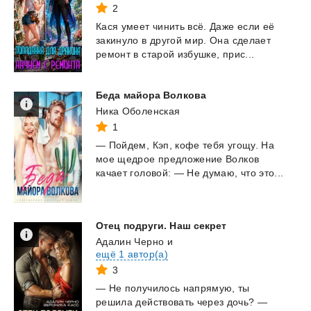
2
Кася
умеет
чинить
всё.
Даже
если
её
закинуло
в
другой
мир.
Она
сделает
ремонт
в
старой
избушке,
прис...
Беда
майора
Волкова
Ника Оболенская
1
—
Пойдем,
Кэп,
кофе
тебя
угощу.
На
мое
щедрое
предложение
Волков
качает
головой:
—
Не
думаю,
что
это...
Отец
подруги.
Наш
секрет
Адалин Черно
и
ещё 1 автор(а)
3
— Не получилось напрямую, ты
решила действовать через дочь? —