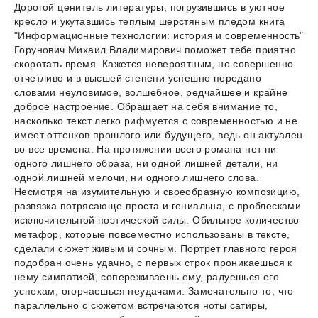
Дорогой ценитель литературы, погрузившись в уютное
кресло и укутавшись теплым шерстяным пледом книга
"Информационные технологии: история и современность"
Горунович Михаил Владимирович поможет тебе приятно
скоротать время. Кажется невероятным, но совершенно
отчетливо и в высшей степени успешно передано
словами неуловимое, волшебное, редчайшее и крайне
доброе настроение. Обращает на себя внимание то,
насколько текст легко рифмуется с современностью и не
имеет оттенков прошлого или будущего, ведь он актуален
во все времена. На протяжении всего романа нет ни
одного лишнего образа, ни одной лишней детали, ни
одной лишней мелочи, ни одного лишнего слова.
Несмотря на изумительную и своеобразную композицию,
развязка потрясающе проста и гениальна, с проблесками
исключительной поэтической силы. Обильное количество
метафор, которые повсеместно использованы в тексте,
сделали сюжет живым и сочным. Портрет главного героя
подобран очень удачно, с первых строк проникаешься к
нему симпатией, сопереживаешь ему, радуешься его
успехам, огорчаешься неудачами. Замечательно то, что
параллельно с сюжетом встречаются ноты сатиры,