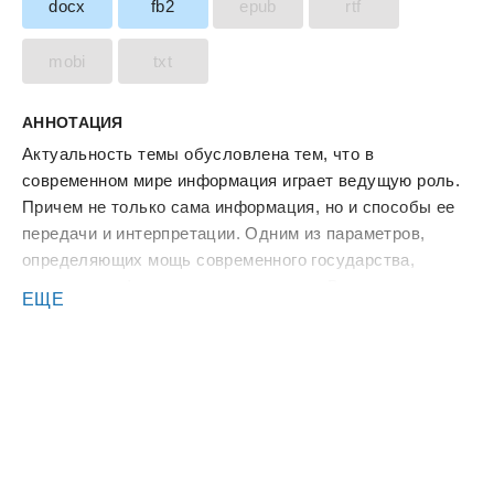
docx
fb2
epub
rtf
mobi
txt
АННОТАЦИЯ
Актуальность темы обусловлена тем, что в
современном мире информация играет ведущую роль.
Причем не только сама информация, но и способы ее
передачи и интерпретации. Одним из параметров,
определяющих мощь современного государства,
являются информационные ресурсы. В свою очередь,
ЕЩЕ
оперативно использовать информационные ресурсы
позволяют информационные технологии.
Информационные технологии проникли во все сферы
жизнедеятельности человека: производственную,
культурную, досуговую, образовательную и пр. То, что
еще 20 лет назад являлось предметом из области
научной фантастики, сегодня стало неотъемлемым