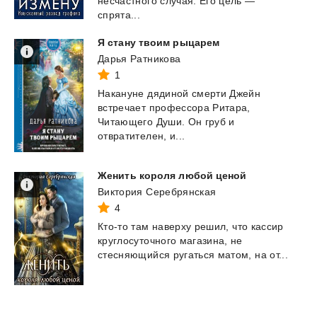
несчастного случая. Его цель —
спрята...
Я
стану
твоим
рыцарем
Дарья Ратникова
1
Накануне дядиной смерти Джейн
встречает профессора Ритара,
Читающего Души. Он груб и
отвратителен, и...
Женить
короля
любой
ценой
Виктория Серебрянская
4
Кто-то
там
наверху
решил,
что
кассир
круглосуточного
магазина,
не
стесняющийся
ругаться
матом,
на
от...