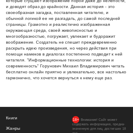
которые сгущают изображение порой даже до нелепости,
и доводят образ до крайности. Данная история - это
своеобразная загадка, поставленная читателю, и
обычной логикой ее не разгадать, до самой последней
страницы. Грамотно и реалистично изображенная
окружающая среда, своей живописностью и
многообразностью, погружает, увлекает и будоражит
воображение. Создатель не спешит преждевременно
раскрыть идею произведения, но через действия при
помощи намеков в диалогах постепенно подводит к ней
читателя. "Информационные технологии: история и
современность" Горунович Михаил Владимирович читать
бесплатно онлайн приятно и увлекательно, все настолько
гармонично, что хочется вернуться к нему еще раз.
Книги
Внимание! Сайт может
содержать информацию, предна­
Жанры
значенную для лиц, дости­гших 18