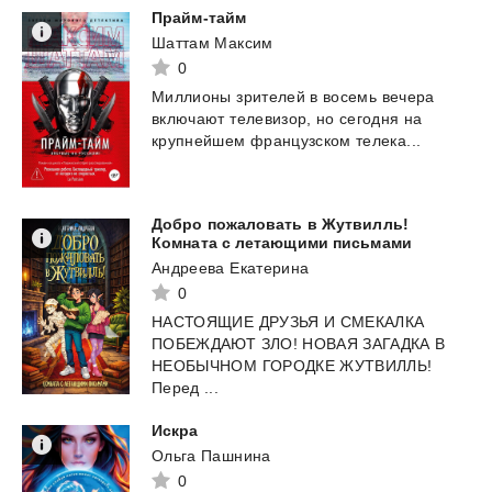
Прайм-тайм
Шаттам Максим
0
Миллионы
зрителей
в
восемь
вечера
включают
телевизор,
но
сегодня
на
крупнейшем
французском
телека...
Добро пожаловать в Жутвилль!
Комната с летающими письмами
Андреева Екатерина
0
НАСТОЯЩИЕ ДРУЗЬЯ И СМЕКАЛКА
ПОБЕЖДАЮТ ЗЛО! НОВАЯ ЗАГАДКА В
НЕОБЫЧНОМ ГОРОДКЕ ЖУТВИЛЛЬ!
Перед ...
Искра
Ольга Пашнина
0