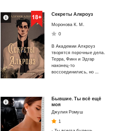
Секреты
Алкроуз
Моронова К. М.
0
В Академии Алкроуз
творятся порочные дела.
Терра, Финн и Эдгар
наконец-то
воссоединились, но ...
Бывшие. Ты всё ещё
моя
Джулия Ромуш
1
- Ты всегда будешь