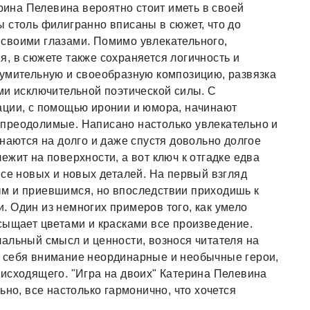
ерина Пелевина вероятно стоит иметь в своей
 столь филигранно вписаны в сюжет, что до
своими глазами. Помимо увлекательного,
, в сюжете также сохраняется логичность и
зумительную и своеобразную композицию, развязка
ми исключительной поэтической силы. С
ации, с помощью иронии и юмора, начинают
преодолимые. Написано настолько увлекательно и
наются на долго и даже спустя довольно долгое
жит на поверхности, а вот ключ к отгадке едва
все новых и новых деталей. На первый взгляд
м и приевшимся, но впоследствии приходишь к
 Один из немногих примеров того, как умело
сыщает цветами и красками все произведение.
альный смысл и ценности, вознося читателя на
 себя внимание неординарные и необычные герои,
исходящего. "Игра на двоих" Катерина Пелевина
ьно, все настолько гармонично, что хочется