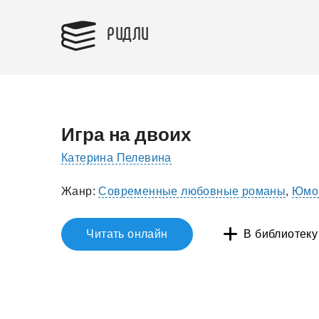
РИДЛИ
Игра на двоих
Катерина Пелевина
Жанр:
Современные любовные романы
,
Юмор
Читать онлайн
В библиотеку