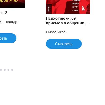
т
-
2
Психотрюки. 69
Александр
приемов в общении, которым не учат в школе
Рызов Игорь
реть
Смотреть