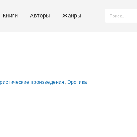
Книги
Авторы
Жанры
истические произведения
,
Эротика