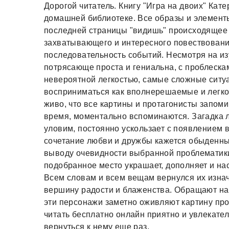
Дорогой читатель. Книгу "Игра на двоих" Кат
домашней библиотеке. Все образы и элементы
последней страницы "видишь" происходящее 
захватывающего и интересного повествования
последовательность событий. Несмотря на и
потрясающе проста и гениальна, с проблеска
невероятной легкостью, самые сложные ситу
восприниматься как вполнерешаемые и легко
живо, что все картины и протагонисты запоми
время, моментально вспоминаются. Загадка ле
уловим, постоянно ускользает с появлением 
сочетание любви и дружбы кажется обыденны
выводу очевидности выбранной проблематики.
подобранное место украшает, дополняет и на
Всем словам и всем вещам вернулся их изнач
вершину радости и блаженства. Обращают на
эти персонажи заметно оживляют картину про
читать бесплатно онлайн приятно и увлекател
вернуться к нему еще раз.