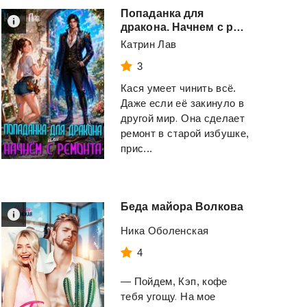
Попаданка для
дракона. Начнем с ремонта
Катрин Лав
3
Библия
секса
Бандит-4
Некром
Кася умеет чинить всё.
Джоанидис Пол
Щепетнов Евгений
Даже если её закинуло в
другой мир. Она сделает
ремонт в старой избушке,
Смотреть
Смотреть
прис...
Беда
майора
Волкова
Ника Оболенская
4
— Пойдем, Кэп, кофе
тебя угощу. На мое