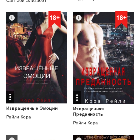
Сагг Зои Элизабет
Извращенные
Эмоции
Извращенная
Преданность
Рейли Кора
Рейли Кора