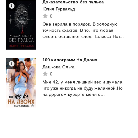
Доказательство
без
пульса
Юлия Гурвальд
0
Она
верила
в
порядок.
В
холодную
точность
фактов.
В
то,
что
любая
смерть
оставляет
след.
Талисса
Нот...
100
килограмм
На
Двоих
Дашкова Ольга
0
Мне
42,
у
меня
лишний
вес
и
думала,
что
уже
никогда
не
буду
желанной.Но
на
дорогом
курорте
меня
о...