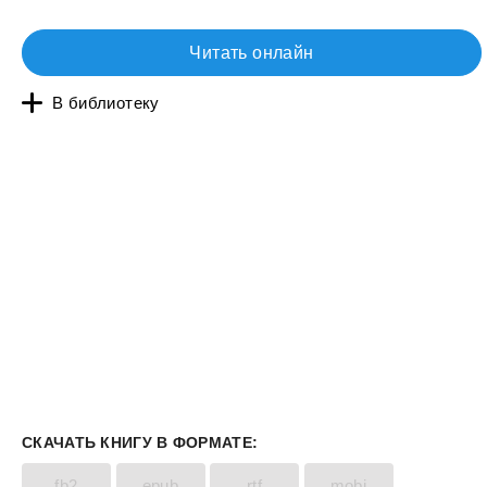
Читать онлайн
В библиотеку
СКАЧАТЬ КНИГУ В ФОРМАТЕ:
fb2
epub
rtf
mobi