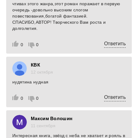
чтивах этого жанра,этот роман поражает в первую
очередь -довольно высоким слогом
повествования,богатой фантазией.
СПАСИБО,АВТОР! Творческого Вам роста и
долголетия.
Ответить
0
0
КВК
12 октября
нудятина нудная
Ответить
0
0
Максим Волошин
11 сентября
Интересная книга, звёзд с неба не хватает и рояль в