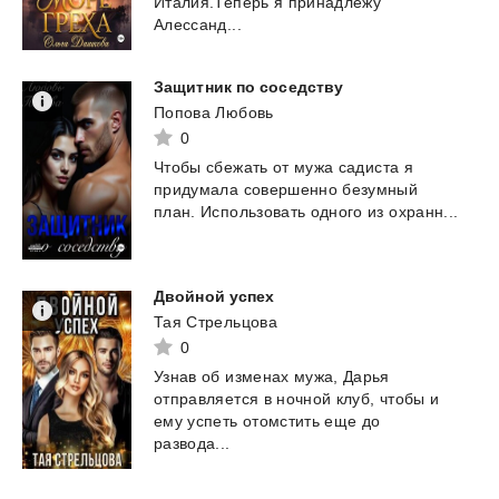
Италия.Теперь я принадлежу
Алессанд...
Защитник
по
соседству
Попова Любовь
0
Чтобы
сбежать
от
мужа
садиста
я
придумала
совершенно
безумный
план.
Использовать
одного
из
охранн...
Двойной
успех
Тая Стрельцова
0
Узнав об изменах мужа, Дарья
отправляется в ночной клуб, чтобы и
ему успеть отомстить еще до
развода...