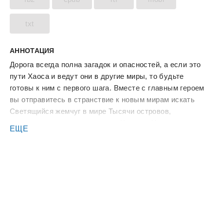
txt
АННОТАЦИЯ
Дорога всегда полна загадок и опасностей, а если это
пути Хаоса и ведут они в другие миры, то будьте
готовы к ним с первого шага. Вместе с главным героем
вы отправитесь в странствие к новым мирам искать
Светящийся жемчуг в мире Тысячи островов,
познакомитесь с служителями Хозяина Удачи и
ЕЩЕ
примете с их помощью участие в древнем ритуале.
Пещера мерцающих камней, Холодный город ждут вас,
а по пути не забудьте зайти в Заводную шестеренку и
в Черные пески ведь время исполнения обещаний
пришло. Предательство и честь, жизнь и смерть,
старые друзья и новые враги все это тесно сплелось в
одно на дорогах хаоса и лишь за тобой выбор пути.