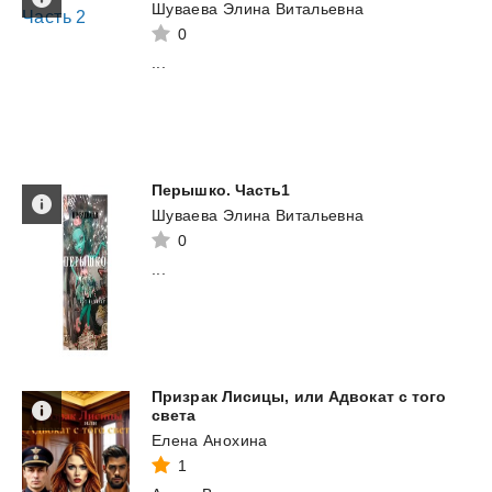
Шуваева Элина Витальевна
0
...
Перышко.
Часть1
Шуваева Элина Витальевна
0
...
Призрак Лисицы, или Адвокат с того
света
Елена Анохина
1