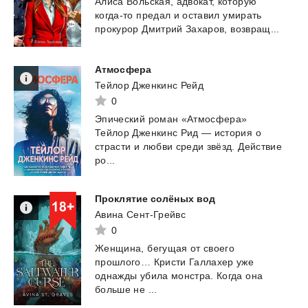
Алиса
Вольская,
адвокат,
которую
когда-то
предал
и
оставил
умирать
прокурор
Дмитрий
Захаров,
возвращ...
Атмосфера
Тейлор Дженкинс Рейд
0
Эпический роман «Атмосфера»
Тейлор Дженкинс Рид — история о
страсти и любви среди звёзд. Действие
ро...
Проклятие
солёных
вод
Авина Сент-Грейвс
0
Женщина, бегущая от своего
прошлого… Кристи Галлахер уже
однажды убила монстра. Когда она
больше не ...