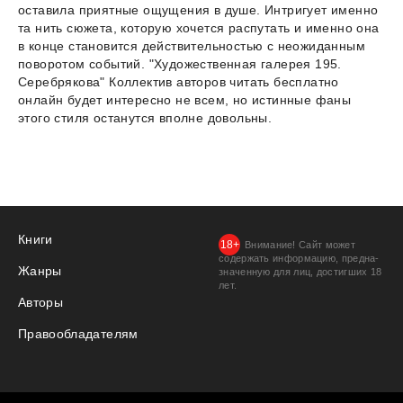
оставила приятные ощущения в душе. Интригует именно
та нить сюжета, которую хочется распутать и именно она
в конце становится действительностью с неожиданным
поворотом событий. "Художественная галерея 195.
Серебрякова" Коллектив авторов читать бесплатно
онлайн будет интересно не всем, но истинные фаны
этого стиля останутся вполне довольны.
Книги
Внимание! Сайт может
содержать информацию, предна­
Жанры
значенную для лиц, дости­гших 18
лет.
Авторы
Правообладателям