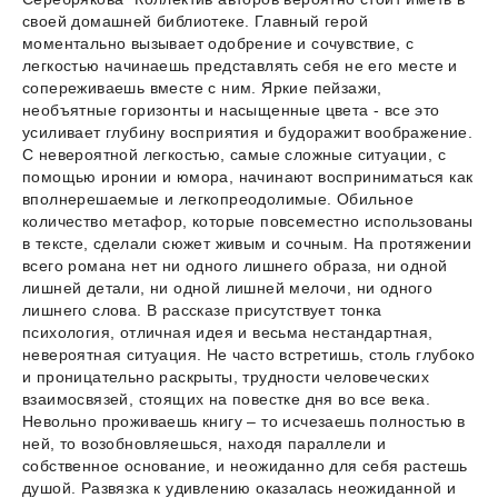
своей домашней библиотеке. Главный герой
моментально вызывает одобрение и сочувствие, с
легкостью начинаешь представлять себя не его месте и
сопереживаешь вместе с ним. Яркие пейзажи,
необъятные горизонты и насыщенные цвета - все это
усиливает глубину восприятия и будоражит воображение.
С невероятной легкостью, самые сложные ситуации, с
помощью иронии и юмора, начинают восприниматься как
вполнерешаемые и легкопреодолимые. Обильное
количество метафор, которые повсеместно использованы
в тексте, сделали сюжет живым и сочным. На протяжении
всего романа нет ни одного лишнего образа, ни одной
лишней детали, ни одной лишней мелочи, ни одного
лишнего слова. В рассказе присутствует тонка
психология, отличная идея и весьма нестандартная,
невероятная ситуация. Не часто встретишь, столь глубоко
и проницательно раскрыты, трудности человеческих
взаимосвязей, стоящих на повестке дня во все века.
Невольно проживаешь книгу – то исчезаешь полностью в
ней, то возобновляешься, находя параллели и
собственное основание, и неожиданно для себя растешь
душой. Развязка к удивлению оказалась неожиданной и