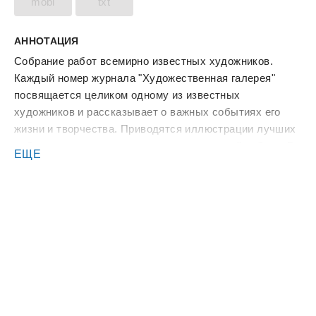
mobi
txt
АННОТАЦИЯ
Собрание работ всемирно известных художников.
Каждый номер журнала "Художественная галерея"
посвящается целиком одному из известных
художников и рассказывает о важных событиях его
жизни и творчества. Приводятся иллюстрации лучших
работ художника с комментариями к каждой работе. В
ЕЩЕ
ходе изложения материала даются дополнительные
сведения о направлениях и основных понятиях в
живописи.