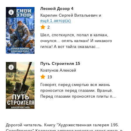
Лесной
Дозор
4
Карелин Сергей Витальевич
и
ещё 1 автор(а)
2
Шел,
споткнулся,
попал
в
капкан,
очнулся...
опять
капкан!
И
никакого
гипса!
А
вот
тайга
оказалас...
Путь
Строителя
15
Ковтунов Алексей
19
Говорят,
перед
смертью
вся
жизнь
проносится
перед
глазами.
Враньё.
Перед
глазами
проносятся
плиты
п...
Дорогой читатель. Книгу "Художественная галерея 195.
Серебрякова" Коллектив авторов вероятно стоит иметь в