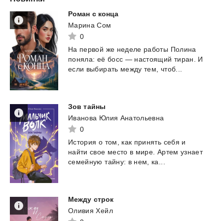
Роман
с
конца
Марина Сом
0
На
первой
же
неделе
работы
Полина
поняла:
её
босс
—
настоящий
тиран.
И
если
выбирать
между
тем,
чтоб...
Зов
тайны
Иванова Юлия Анатольевна
0
История
о
том,
как
принять
себя
и
найти
свое
место
в
мире.
Артем
узнает
семейную
тайну:
в
нем,
ка...
Между
стрoк
Оливия Хейл