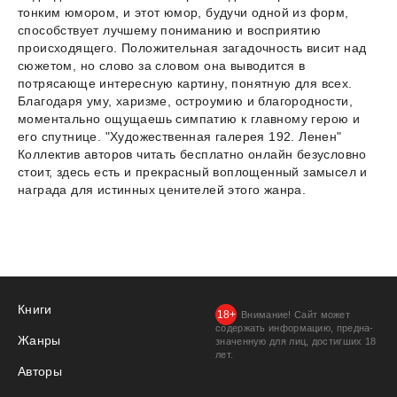
тонким юмором, и этот юмор, будучи одной из форм,
способствует лучшему пониманию и восприятию
происходящего. Положительная загадочность висит над
сюжетом, но слово за словом она выводится в
потрясающе интересную картину, понятную для всех.
Благодаря уму, харизме, остроумию и благородности,
моментально ощущаешь симпатию к главному герою и
его спутнице. "Художественная галерея 192. Ленен"
Коллектив авторов читать бесплатно онлайн безусловно
стоит, здесь есть и прекрасный воплощенный замысел и
награда для истинных ценителей этого жанра.
Книги
Внимание! Сайт может
содержать информацию, предна­
Жанры
значенную для лиц, дости­гших 18
лет.
Авторы