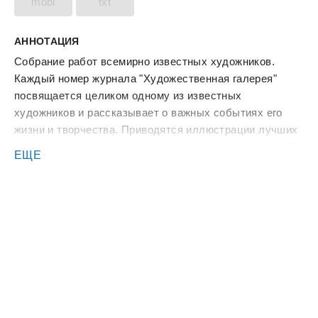
mobi
txt
АННОТАЦИЯ
Собрание работ всемирно известных художников.
Каждый номер журнала "Художественная галерея"
посвящается целиком одному из известных
художников и рассказывает о важных событиях его
жизни и творчества. Приводятся иллюстрации лучших
работ художника с комментариями к каждой работе. В
ЕЩЕ
ходе изложения материала даются дополнительные
сведения о направлениях и основных понятиях в
живописи.