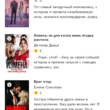
0
Тот
самый
загадочный
незнакомец,
с
которым
я
провела
незабываемую
ночь,
оказался
миллиардером,
разру...
Измена, не для козла мама ягодку
растила
Дятлова Дарья
5
.
-
Лори,
стой!
–
бегу
за
своей
собакой,
которая
в
прямом
смысле
с
поводка
сорвалась,
как...
Враг
отца
Елена Соколова
1
Сестра
обвинила
друга
семьи
в
преступлении.
Ему
дали
восемь
лет.
Я
ненавидела
его
все
эти
годы.
Но
п...