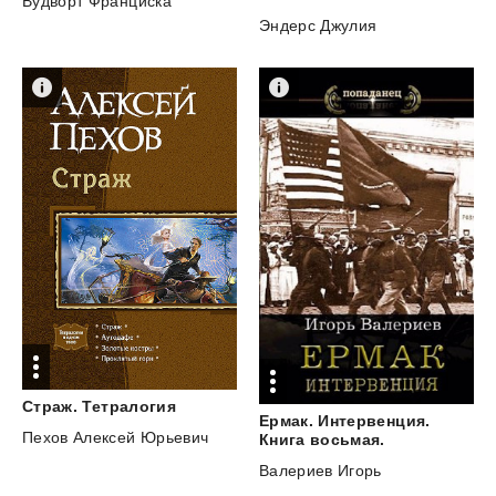
Вудворт Франциска
Эндерс Джулия
Страж.
Тетралогия
Ермак. Интервенция.
Пехов Алексей Юрьевич
Книга восьмая.
Валериев Игорь