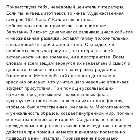
Приветствуем тебя, неведомый ценитель литературы.
Если ты читаешь этот текст, то книга "Художественная
галерея 192. Ленен" Коллектив авторов
небезосновательно привлекла твое внимание.
Запутанный сюжет, динамически развивающиеся события
и неожиданная развязка, оставят гамму положительных
впечатлений от прочитанной книги. Очевидно, что
проблемы, здесь затронутые, не потеряют своей
актуальности ни во времени, ни в пространстве. Всем
словам и всем вещам вернулся их изначальный смысл и
ценности, вознося читателя на вершину радости и
блаженства. Место событий настолько детально и
красочно описано, что у читающего невольно возникает
эффект присутствия. При помощи ускользающих
намеков, предположений, неоконченных фраз,
чувствуется стремление подвести читателя к финалу,
чтобы он был естественным, желанным. Многогранность
и уникальность образов, создает внутренний мир, полный
множества процессов и граней. Создатель не спешит
преждевременно раскрыть идею произведения, но через
действия при помощи намеков в диалогах постепенно
подводит к ней читателя. Произведение пронизано