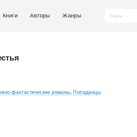
Книги
Авторы
Жанры
естья
вно-фантастические романы
,
Попаданцы