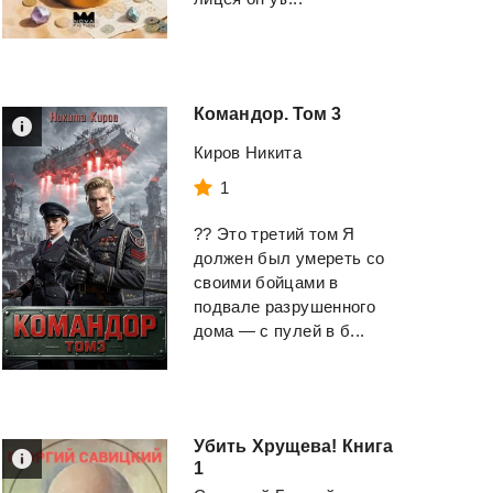
Командор.
Том
3
Киров Никита
1
?? Это третий том Я
должен был умереть со
своими бойцами в
подвале разрушенного
дома — с пулей в б...
Убить Хрущева! Книга
1
Камень
Книга
Девятая