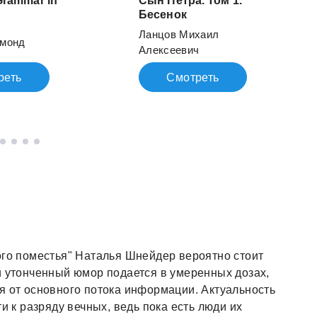
Grammar in
Сын Петра. Том 1.
Бесенок
Ланцов Михаил
монд
Алексеевич
реть
Смотреть
ого поместья" Наталья Шнейдер вероятно стоит
и утонченный юмор подается в умеренных дозах,
я от основного потока информации. Актуальность
и к разряду вечных, ведь пока есть люди их