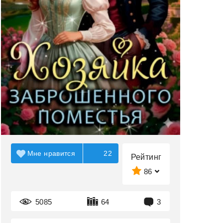
Мне нравится
22
Рейтинг
86
5085
64
3