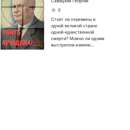
Мужчины с Марса
Савицкий Георгий
женщины с Вене
0
Минин Станислав
Грэй Джон
Стоят ли перемены в
одной великой стране
Смотреть
Смотреть
одной-единственной
смерти? Можно ли одним
выстрелом измени...