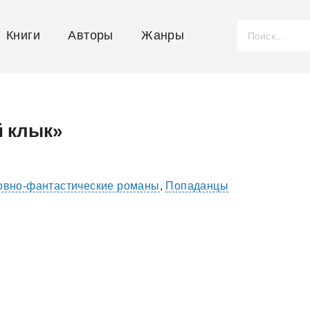
Книги
Авторы
Жанры
й клык»
вно-фантастические романы
,
Попаданцы