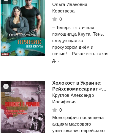
Ольга Ивановна
Коротаева
0
– Теперь ты личная
помощница Кнута. Тень,
следующая за
прокурором днём и
ночью! – Разве есть такая
д...
Холокост в Украине:
Рейхскомиссариат «Украина», Губернаторство «Транснистрия»: монография.
Круглов Александр
Иосифович
0
Монография посвящена
акциям массового
уничтожения еврейского