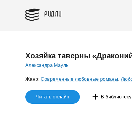
РИДЛИ
Хозяйка таверны «Дракони
Александра Мауль
Жанр:
Современные любовные романы
,
Любо
Читать онлайн
В библиотеку