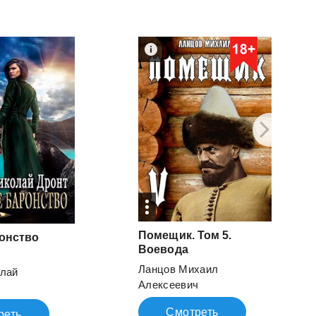
Помещик. Том 5.
онство
Воевода
Ланцов Михаил
олай
Алексеевич
Смотреть
реть