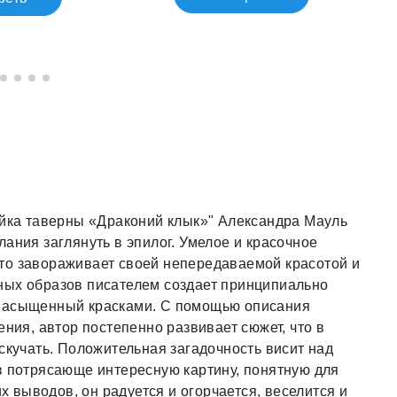
яйка таверны «Драконий клык»" Александра Мауль
ания заглянуть в эпилог. Умелое и красочное
то завораживает своей непередаваемой красотой и
ных образов писателем создает принципиально
 насыщенный красками. С помощью описания
ения, автор постепенно развивает сюжет, что в
скучать. Положительная загадочность висит над
в потрясающе интересную картину, понятную для
их выводов, он радуется и огорчается, веселится и