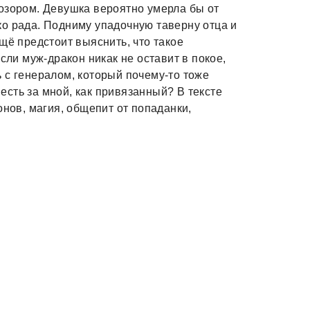
озором. Девушка вероятно умерла бы от
лько рада. Подниму упадочную таверну отца и
щё предстоит выяснить, что такое
сли муж-дракон никак не оставит в покое,
 с генералом, который почему-то тоже
 есть за мной, как привязанный? В тексте
онов, магия, общепит от попаданки,