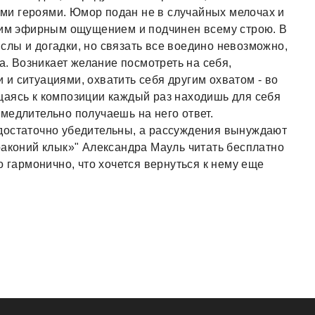
оими героями. Юмор подан не в случайных мелочах и
нним эфирным ощущением и подчинен всему строю. В
лы и догадки, но связать все воедино невозможно,
та. Возникает желание посмотреть на себя,
и ситуациями, охватить себя другим охватом - во
щаясь к композиции каждый раз находишь для себя
медлительно получаешь на него ответ.
достаточно убедительны, а рассуждения вынуждают
раконий клык»" Александра Мауль читать бесплатно
о гармонично, что хочется вернуться к нему еще