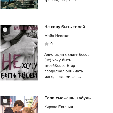
Не
хочу
быть
твоей
Майя Невская
0
Аннотация к книге &quot;
(не) хочу быть
твоей&quot; Егор
продолжал обнимать
меня, поглаживая ...
Если
сможешь,
забудь
Кирова Евгения