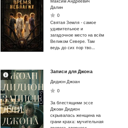
Максим Андреевич
Далин
0
Святая Земля - самое
удивительное и
загадочное место на всём
Великом Севере. Там
ведь до сих пор тво...
Записи
для
Джона
Дидион Джоан
0
Выйди из зоны
Инопланетянин н
комфорта. Измени свою жизнь. 21 метод повышения личной эффективности
За блестящими эссе
Джоан Дидион
Трейси Брайан
"Абра-кадабра"
скрывалась женщина на
грани краха: мучительная
Смотреть
Смотреть
тревога, творческ...