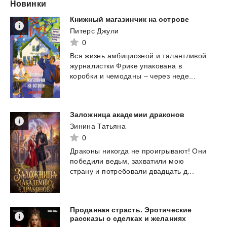
Новинки
Книжный
магазинчик
на
острове
Питерс Джули
0
Вся
жизнь
амбициозной
и
талантливой
журналистки
Фрике
упакована
в
коробки
и
чемоданы
–
через
неде...
Заложница
академии
драконов
Зинина Татьяна
0
Драконы
никогда
не
проигрывают!
Они
победили
ведьм,
захватили
мою
страну
и
потребовали
двадцать
д...
Проданная страсть. Эротические
рассказы о сделках и желаниях