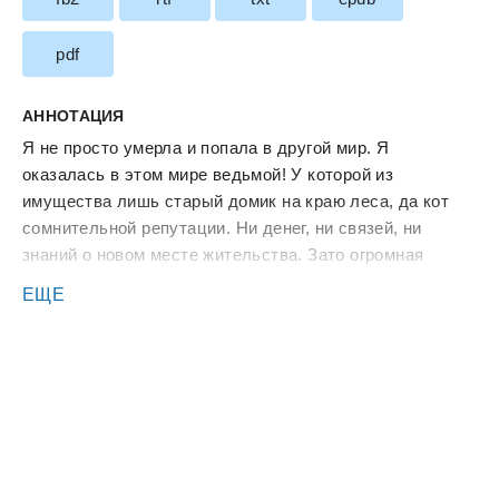
pdf
АННОТАЦИЯ
Я не просто умерла и попала в другой мир. Я
оказалась в этом мире ведьмой! У которой из
имущества лишь старый домик на краю леса, да кот
сомнительной репутации. Ни денег, ни связей, ни
знаний о новом месте жительства. Зато огромная
вероятность заработать воз проблем на свою голову.
ЕЩЕ
Ведь мое появление привлекло внимание одного очень
влиятельного дракона. И он знает обо мне гораздо
больше, чем я сама…