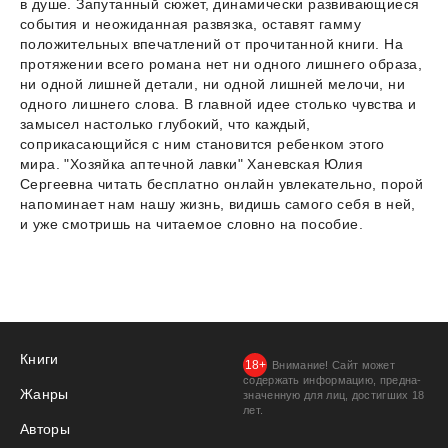
в душе. Запутанный сюжет, динамически развивающиеся
события и неожиданная развязка, оставят гамму
положительных впечатлений от прочитанной книги. На
протяжении всего романа нет ни одного лишнего образа,
ни одной лишней детали, ни одной лишней мелочи, ни
одного лишнего слова. В главной идее столько чувства и
замысел настолько глубокий, что каждый,
соприкасающийся с ним становится ребенком этого
мира. "Хозяйка аптечной лавки" Ханевская Юлия
Сергеевна читать бесплатно онлайн увлекательно, порой
напоминает нам нашу жизнь, видишь самого себя в ней,
и уже смотришь на читаемое словно на пособие.
Книги
Внимание! Сайт может
содержать информацию, предна­
Жанры
значенную для лиц, дости­гших 18
лет.
Авторы