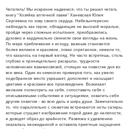
Читатель! Мы искренне надеемся, что ты решил читать
книгу "Хозяйка аптечной лавки" Ханевская Юлия
Сергеевна по зову своего сердца. Небезынтересно
наблюдать как герои, обладающие не высокой моралью,
пройдя через сложные испытания, преобразились
духовно и кардинально сменили свои взгляды на жизнь.
По мере приближения к исходу, важным становится
более великое и красивое, ловко спрятанное, нежели то,
что казалось на первый взгляд. Не часто встретишь, столь
глубоко и проницательно раскрыты, трудности
человеческих взаимосвязей, стоящих на повестке дня во
все века. Один из немногих примеров того, как умело
подобранное место украшает, дополняет и насыщает
цветами и красками все произведение. Возникает
желание посмотреть на себя, сопоставить себя с
описываемыми событиями и ситуациями, охватить себя
другим охватом - во всю даль и ширь души. Замечательно
то, что параллельно с сюжетом встречаются ноты сатиры,
которые сгущают изображение порой даже до нелепости,
и доводят образ до крайности. Развязка к удивлению
оказалась неожиданной и оставила приятные ощущения