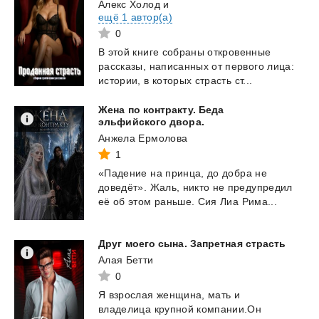
Алекс Холод
и
ещё 1 автор(а)
0
В
этой
книге
собраны
откровенные
рассказы,
написанных
от
первого
лица:
истории,
в
которых
страсть
ст...
Жена по контракту. Беда
эльфийского двора.
Анжела Ермолова
1
«Падение
на
принца,
до
добра
не
доведёт».
Жаль,
никто
не
предупредил
её
об
этом
раньше.
Сия
Лиа
Рима...
Друг
моего
сына.
Запретная
страсть
Алая Бетти
0
Я взрослая женщина, мать и
владелица крупной компании.Он