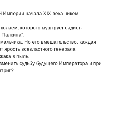
ой Империи начала XIX века никем.
колаем, которого муштрует садист-
 Палкина".
мальчика. Но его вмешательство, каждая
ет ярость всевластного генерала
ужака в пыль.
изменить судьбу будущего Императора и при
нтриг?