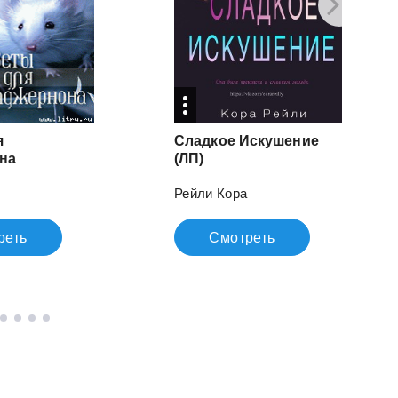
я
Сладкое Искушение
на
(ЛП)
Рейли Кора
реть
Смотреть