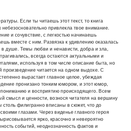
атуры. Если ты читаешь этот текст, то книга
к небезосновательно привлекла твое внимание.
ние и сочувствие, с легкостью начинаешь
аешь вместе с ним. Развязка к удивлению оказалась
 душе. Темы любви и ненависти, добра и зла,
атрагивались, всегда остаются актуальными и
талями, используя в том числе описание быта, но
й произведение читается на одном выдохе. С
тепенно вырастает главное целое, убеждая
едение пронизано тонким юмором, и этот юмор,
у пониманию и восприятию происходящего. Всем
й смысл и ценности, вознося читателя на вершину
ы столь филигранно вписаны в сюжет, что до
своими глазами. Через виденье главного героя
ырисовывается ярко, красочно и невероятно
ность событий, неоднозначность фактов и