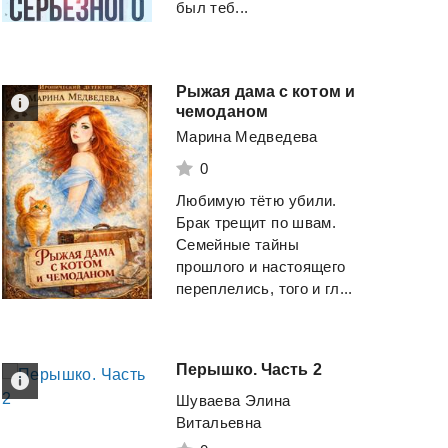
был теб...
Рыжая дама с котом и
чемоданом
Марина Медведева
0
Любимую тëтю убили.
Брак трещит по швам.
Семейные тайны
прошлого и настоящего
переплелись, того и гл...
Перышко.
Часть
2
Шуваева Элина
Витальевна