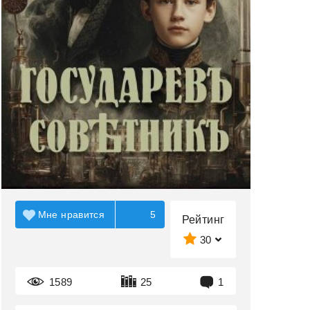
Мне нравится
5
Рейтинг
30
1589
25
1