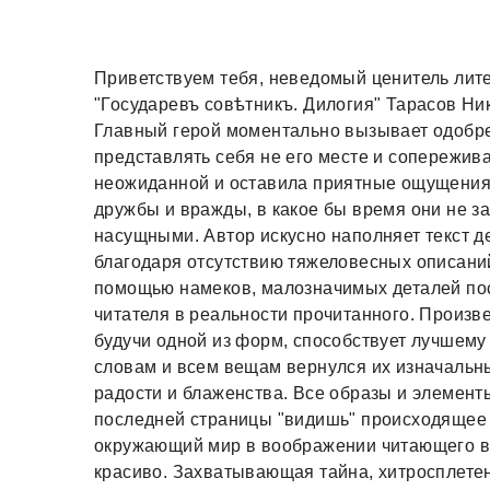
Приветствуем тебя, неведомый ценитель литер
"Государевъ совѣтникъ. Дилогия" Тарасов Ни
Главный герой моментально вызывает одобре
представлять себя не его месте и сопережив
неожиданной и оставила приятные ощущения в
дружбы и вражды, в какое бы время они не з
насущными. Автор искусно наполняет текст де
благодаря отсутствию тяжеловесных описани
помощью намеков, малозначимых деталей пос
читателя в реальности прочитанного. Произв
будучи одной из форм, способствует лучшем
словам и всем вещам вернулся их изначальны
радости и блаженства. Все образы и элемент
последней страницы "видишь" происходящее 
окружающий мир в воображении читающего в
красиво. Захватывающая тайна, хитросплетен