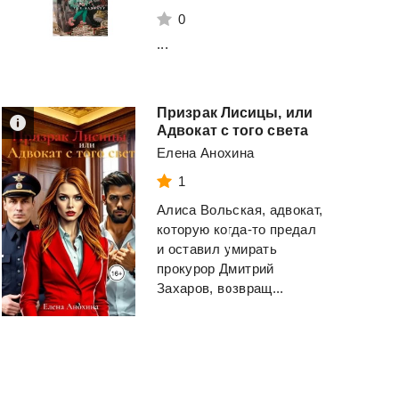
0
...
Призрак Лисицы, или
Психотрюки. 69
Адвокат с того света
приемов в общении, которым не учат в школе
Изучаем Python, 
Елена Анохина
издание.
Рызов Игорь
1
Лутц Марк
Алиса Вольская, адвокат,
Смотреть
которую когда-то предал
Смотреть
и оставил умирать
прокурор Дмитрий
Захаров, возвращ...