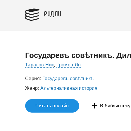
РИДЛИ
Государевъ совѣтникъ. Ди
Тарасов Ник
,
Громов Ян
Серия:
Государевъ совѣтникъ
Жанр:
Альтернативная история
Читать онлайн
В библиотеку