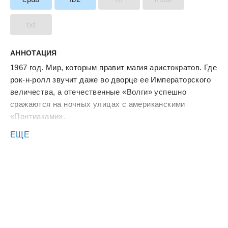
txt
АННОТАЦИЯ
1967 год. Мир, которым правит магия аристократов. Где
рок-н-ролл звучит даже во дворце ее Императорского
величества, а отечественные «Волги» успешно
сражаются на ночных улицах с американскими
«Понтиаками».
Очередная бешеная гонка по Санкт-Петербургу
ЕЩЕ
заканчивается трагедией. Врачи и целители, уже
приговорившие юного князя Горчакова к смерти,
списывают чудесное спасение на внезапно
проснувшийся Дар. Но даже родовая магия не в силах
объяснить, почему у парня полностью изменились
привычки и вкусы… И откуда берутся странные сны о
местах, в которых ему еще не приходилось бывать.