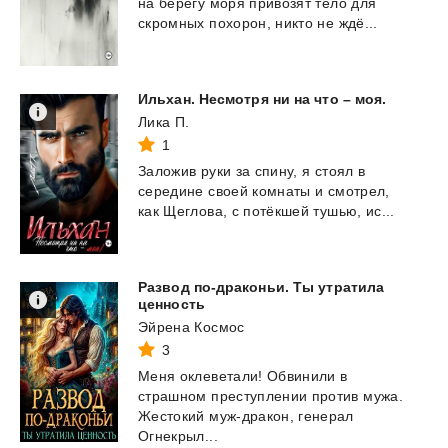
на
берегу
моря
привозят
тело
для
скромных
похорон,
никто
не
ждё...
Ильхан.
Несмотря
ни
на
что
–
моя.
Лика П.
1
Заложив
руки
за
спину,
я
стоял
в
середине
своей
комнаты
и
смотрел,
как
Щеглова,
с
потёкшей
тушью,
ис...
Развод по-драконьи. Ты утратила
ценность
Эйрена Космос
3
Меня оклеветали! Обвинили в
страшном преступлении против мужа.
Жестокий муж-дракон, генерал
Огнекрыл...