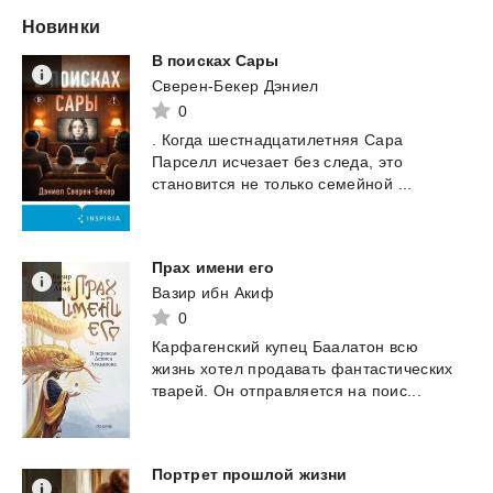
Новинки
В
поисках
Сары
Сверен-Бекер Дэниел
0
.
Когда
шестнадцатилетняя
Сара
Парселл
исчезает
без
следа,
это
становится
не
только
семейной
...
Прах
имени
его
Вазир ибн Акиф
0
Карфагенский
купец
Баалатон
всю
жизнь
хотел
продавать
фантастических
тварей.
Он
отправляется
на
поис...
Портрет
прошлой
жизни