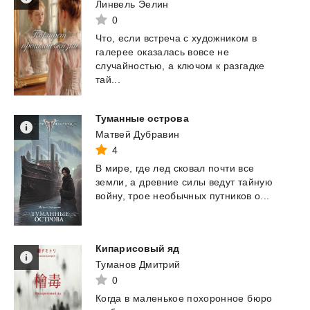
Линвель Эелин
0
Что, если встреча с художником в
галерее оказалась вовсе не
случайностью, а ключом к разгадке
тай...
Туманные
острова
Матвей Дубравин
4
В
мире,
где
лед
сковал
почти
все
земли,
а
древние
силы
ведут
тайную
войну,
трое
необычных
путников
о...
Кипарисовый
яд
Туманов Дмитрий
0
Когда
в
маленькое
похоронное
бюро