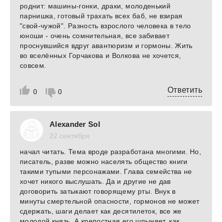
роднит: машины-гонки, драки, молоденький
парнишка, готовый трахать всех баб, не взирая
"свой-чужой". Разность взрослого человека в тело
юноши - очень сомнительная, все забивает
проснувшийся вдруг авантюризм и гормоны. Жить
во вселённых Горчакова и Волкова не хочется,
совсем.
Ответить
0
0
Alexander Sol
22 сентября
начал читать. Тема вроде разработана многими. Но,
писатель, разве можно населять общество книги
такими тупыми персонажами. Глава семейства не
хочет никого выслушать. Да и другие не дав
договорить затыкают говорящему рты. Внук в
минуты смертельной опасности, гормонов не может
сдержать, шаги делает как десятилеток, все же
молодой князь. А крепостная его шпыняет, как