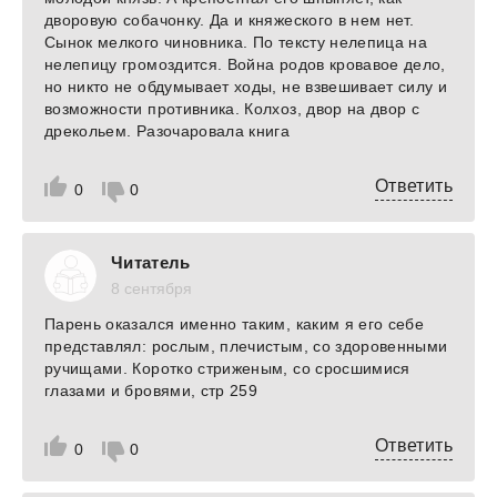
дворовую собачонку. Да и княжеского в нем нет.
Сынок мелкого чиновника. По тексту нелепица на
нелепицу громоздится. Война родов кровавое дело,
но никто не обдумывает ходы, не взвешивает силу и
возможности противника. Колхоз, двор на двор с
дрекольем. Разочаровала книга
Ответить
0
0
Читатель
8 сентября
Парень оказался именно таким, каким я его себе
представлял: рослым, плечистым, со здоровенными
ручищами. Коротко стриженым, со сросшимися
глазами и бровями, стр 259
Ответить
0
0