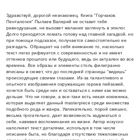
Здравствуй, дорогой незнакомец. Книга "Горчаков.
Пенталогия" Пылаев Валерий не оставит тебя
равнодушным, не вызовет желания заглянуть в эпилог.
Долго приходится ломать голову над главной загадкой, но
при помощи подсказок, получается самостоятельно ее
разгадать. Обращает на себя внимание то, насколько
текст легко рифмуется с современностью и не имеет
оттенков прошлого или будущего, ведь он актуален во все
времена. Все образы и элементы столь филигранно
вписаны в сюжет, что до последней страницы "видишь"
происходящее своими глазами. Из-за талантливого и
опытного изображения окружающих героев пейзажей,
хочется быть среди них и оставаться с ними как можно
дольше. Что ни говори, а все-таки есть некая изюминка,
которая выделяет данный masterpiece среди множества
подобного рода и жанра. Увлекательно, порой смешно,
весьма трогательно, дает возможность задуматься о
себе, навевая воспоминания из жизни. Автор искусно
наполняет текст деталями, используя в том числе
описание быта, но благодаря отсутствию тяжеловесных