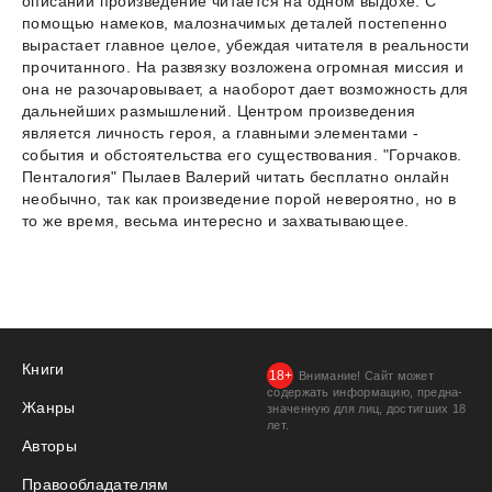
описаний произведение читается на одном выдохе. С
помощью намеков, малозначимых деталей постепенно
вырастает главное целое, убеждая читателя в реальности
прочитанного. На развязку возложена огромная миссия и
она не разочаровывает, а наоборот дает возможность для
дальнейших размышлений. Центром произведения
является личность героя, а главными элементами -
события и обстоятельства его существования. "Горчаков.
Пенталогия" Пылаев Валерий читать бесплатно онлайн
необычно, так как произведение порой невероятно, но в
то же время, весьма интересно и захватывающее.
Книги
Внимание! Сайт может
содержать информацию, предна­
Жанры
значенную для лиц, дости­гших 18
лет.
Авторы
Правообладателям