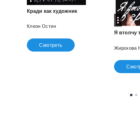
Кради
как
художник
Клеон Остин
Я
втопчу
Смотреть
Жирохова 
Смот