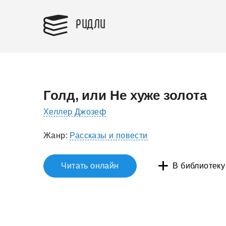
РИДЛИ
Голд, или Не хуже золота
Хеллер Джозеф
Жанр:
Рассказы и повести
Читать онлайн
В библиотеку