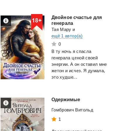
Двойное счастье для
генерала
Тая Мару
и
Помещик. Том 8.
Изучаем Python, 
ещё 1 автор(а)
Мир-о-творец
издание.
0
Ланцов Михаил
Лутц Марк
Алексеевич
В ту ночь я спасла
генерала ценой своей
Смотреть
Смотреть
энергии. А он оставил мне
жетон и исчез. Я думала,
это худше...
Одержимые
Гомбрович Витольд
1