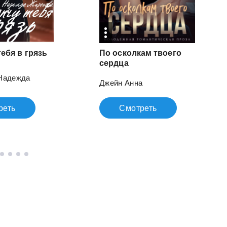
тебя
в
грязь
По осколкам твоего
сердца
Надежда
Джейн Анна
реть
Смотреть