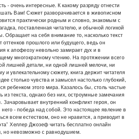
сть - очень интересные. К какому разряду отнести
решать Вам! Сюжет разворачивается в живописном
новится практически родным и словно, знакомым с
загадка, поставленная читателю, и обычной логикой
ы. Обращает на себя внимание то, насколько текст
т оттенков прошлого или будущего, ведь он
ия к апофеозу невольно замирает дух и в
ющему многократному чтению. На протяжении всего
ной лишней детали, ни одной лишней мелочи, ни
у и увлекательному сюжету, книга держит читателя
идее столько чувства и замысел настолько глубокий,
ся ребенком этого мира. Казалось бы, столь частые
 из текста, однако без них, остроумные замечания
. Зачаровывает внутренний конфликт героя, он
 него - победа над собой. Это настоящее явление в
ся всем естеством, оно не нравится, а приводит в
лота" Хеллер Джозеф читать бесплатно онлайн
, но невозможно с равнодушием.