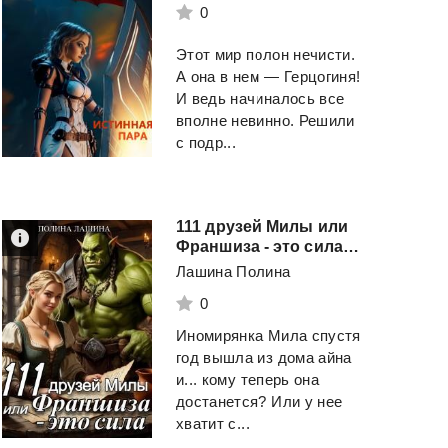
0
Этот мир полон нечисти.
А она в нем — Герцогиня!
И ведь начиналось все
вполне невинно. Решили
с подр...
111 друзей Милы или
Франшиза - это сила. Том 1
Лашина Полина
0
Иномирянка Мила спустя
год вышла из дома айна
и... кому теперь она
достанется? Или у нее
хватит с...