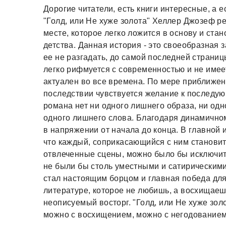
Дорогие читатели, есть книги интересные, а е
"Голд, или Не хуже золота" Хеллер Джозеф 
месте, которое легко ложится в основу и ста
детства. Данная история - это своеобразная 
ее не разгадать, до самой последней страниц
легко рифмуется с современностью и не имее
актуален во все времена. По мере приближен
последствии чувствуется желание к последу
романа нет ни одного лишнего образа, ни од
одного лишнего слова. Благодаря динамичном
в напряжении от начала до конца. В главной 
что каждый, соприкасающийся с ним становит
отвлеченные сцены, можно было бы исключить
не были бы столь уместными и сатирическими
стал настоящим борцом и главная победа для
литературе, которое не любишь, а восхищаешь
неописуемый восторг. "Голд, или Не хуже зо
можно с восхищением, можно с негодованием