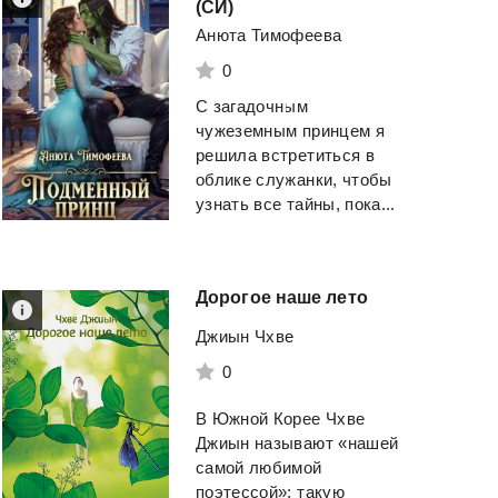
(СИ)
Анюта Тимофеева
0
С загадочным
чужеземным принцем я
решила встретиться в
облике служанки, чтобы
узнать все тайны, пока...
Дорогое
наше
лето
Джиын Чхве
0
В Южной Корее Чхве
Джиын называют «нашей
самой любимой
поэтессой»: такую