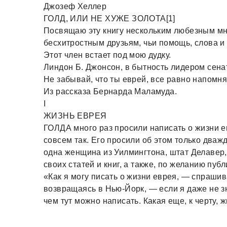
Джозеф Хеллер
ГОЛД, ИЛИ НЕ ХУЖЕ ЗОЛОТА[1]
Посвящаю эту книгу нескольким любезным м
бесхитростным друзьям, чьи помощь, слова и
Этот член встает под мою дудку.
Линдон Б. Джонсон, в бытность лидером сена
Не забывай, что ты еврей, все равно напомня
Из рассказа Бернарда Маламуда.
I
ЖИЗНЬ ЕВРЕЯ
ГОЛДА много раз просили написать о жизни е
совсем так. Его просили об этом только дваж
одна женщина из Уилмингтона, штат Делавер, 
своих статей и книг, а также, по желанию публ
«Как я могу писать о жизни еврея, — спрашив
возвращаясь в Нью-Йорк, — если я даже не зн
чем тут можно написать. Какая еще, к черту, жи