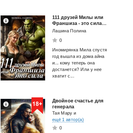
111 друзей Милы или
Франшиза - это сила. Том 1
Лашина Полина
0
Иномирянка Мила спустя
год вышла из дома айна
и... кому теперь она
достанется? Или у нее
хватит с...
Двойное счастье для
генерала
Тая Мару
и
ещё 1 автор(а)
0