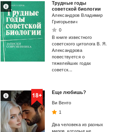
Трудные годы
советской биологии
Смотреть
Смотреть
Александров Владимир
Григорьевич
0
В книге известного
советского цитолога В. Я.
Александрова
повествуется о
тяжелейших годах
советск...
Еще
любишь?
Ви Венто
1
Два человека из разных
миров, которые не