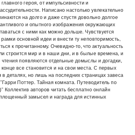
главного героя, от импульсивности и
ассудительности. Написано настолько увлекательно
минаются на долго и даже спустя довольно долгое
лантливого и опытного изображения окружающих
ставаться с ними как можно дольше. Чувствуется
 рамки основной идеи и внести ту неповторимость,
ься к прочитанному. Очевидно-то, что актуальность
ли строится мир и в наши дни, и в былые времена, и
е чтения появляются отдельные домыслы и догадки,
 конце все становится и на свои места. С первых
я в деталях, но лишь на последних страницах завеса
 "Гарри Поттер. Тайная комната. Путеводитель по
" Коллектив авторов читать бесплатно онлайн
воплощенный замысел и награда для истинных