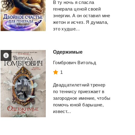
В ту ночь я спасла
генерала ценой своей
энергии. А он оставил мне
жетон и исчез. Я думала,
это худше...
Одержимые
Гомбрович Витольд
1
Двадцатилетний тренер
по теннису приезжает в
загородное имение, чтобы
помочь юной барышне,
извест...
Ревизор: возвращение
Уличный кот по 
в СССР
Боб
Винтеркей Серж
и
Боуэн Джеймс
ещё 1 автор(а)