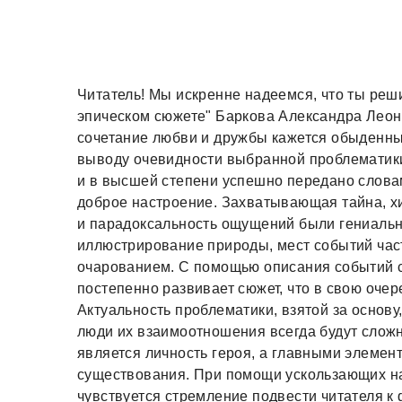
Читатель! Мы искренне надеемся, что ты реши
эпическом сюжете" Баркова Александра Леони
сочетание любви и дружбы кажется обыденны
выводу очевидности выбранной проблематики
и в высшей степени успешно передано слова
доброе настроение. Захватывающая тайна, х
и парадоксальность ощущений были гениально
иллюстрирование природы, мест событий час
очарованием. С помощью описания событий с 
постепенно развивает сюжет, что в свою очер
Актуальность проблематики, взятой за основу,
люди их взаимоотношения всегда будут сло
является личность героя, а главными элемент
существования. При помощи ускользающих н
чувствуется стремление подвести читателя к