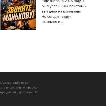
Еще вчера, в 2026 году, я
был успешным юристом и
вел дела на миллионы.
Но сегодня вдруг
оказался в ...
нимание! Сайт может
жать информацию, предна­
ную для лиц, дости­гших 18