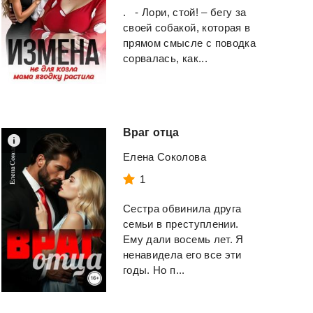
. - Лори, стой! – бегу за
своей собакой, которая в
прямом смысле с поводка
сорвалась, как...
Метро
2033
Враг
отца
Подкидыш
Глуховский Дмитри
Елена Соколова
Алексеевич
"Nivx"
1
Смотреть
Сестра обвинила друга
Смотреть
семьи в преступлении.
Ему дали восемь лет. Я
ненавидела его все эти
годы. Но п...