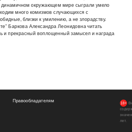
и динамичном окружающем мире сыграли умело
аходим много комизмов случающихся с
бидные, близки к умилению, а не злорадству.
ете" Баркова Александра Леонидовна читать
сть и прекрасный воплощенный замысел и награда
Правообладателям
В
содер
значен
лет.