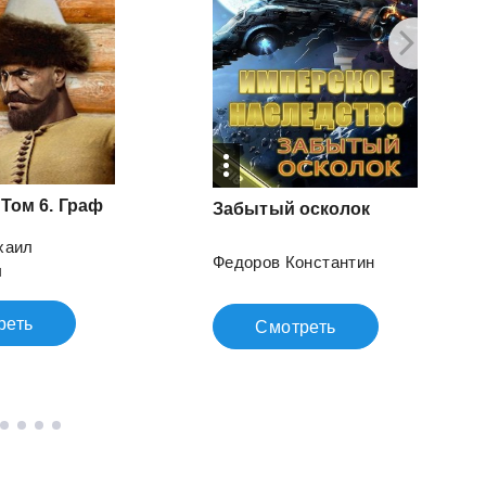
Том
6.
Граф
Забытый
осколок
хаил
Федоров Константин
ч
реть
Смотреть