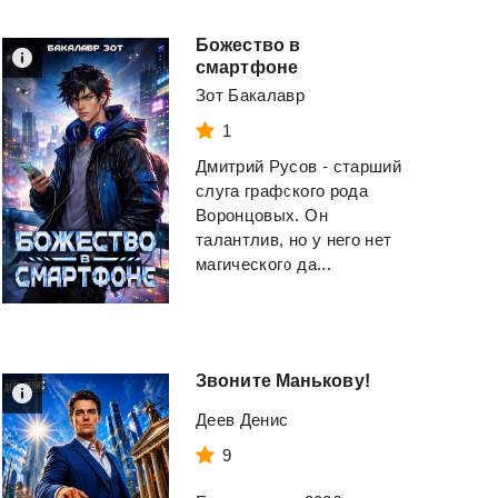
Божество в
смартфоне
Зот Бакалавр
1
Дмитрий Русов - старший
слуга графского рода
Воронцовых. Он
талантлив, но у него нет
магического да...
Звоните
Манькову!
Деев Денис
9