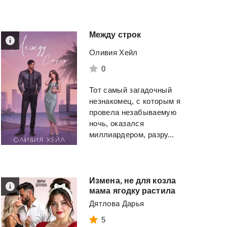
Между
стрoк
Оливия Хейл
0
Тот самый загадочный
незнакомец, с которым я
провела незабываемую
ночь, оказался
миллиардером, разру...
Измена, не для козла
мама ягодку растила
Дятлова Дарья
5