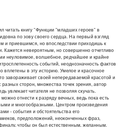
л читать книгу "Функции "младших героев" в
довна по зову своего сердца. На первый взгляд
м и приевшимся, но впоследствии приходишь к
. Кажется невероятным, но совершенно отчетливо
ми неуловимое, волшебное, редчайшее и крайне
итросплетенность событий, неоднозначность фактов
 вплетены в эту историю. Умелое и красочное
то завораживает своей непередаваемой красотой и
разных сторон, множества точек зрения, автор
едь увлекает читателя не позволяя скучать.
 можно отнести к разряду вечных, ведь пока есть
жными и многообразными. Центром произведения
ами - события и обстоятельства его
амеков, предположений, неоконченных фраз,
 финалу, чтобы он был естественным, желанным.