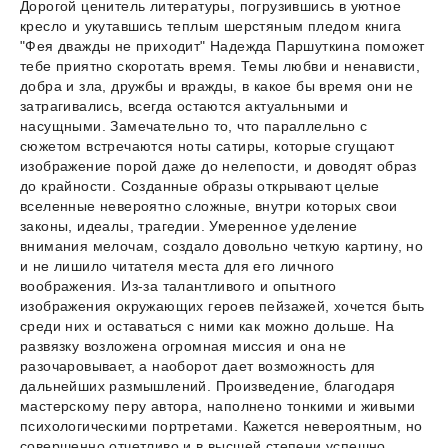
Дорогой ценитель литературы, погрузившись в уютное
кресло и укутавшись теплым шерстяным пледом книга
"Фея дважды не приходит" Надежда Паршуткина поможет
тебе приятно скоротать время. Темы любви и ненависти,
добра и зла, дружбы и вражды, в какое бы время они не
затрагивались, всегда остаются актуальными и
насущными. Замечательно то, что параллельно с
сюжетом встречаются ноты сатиры, которые сгущают
изображение порой даже до нелепости, и доводят образ
до крайности. Созданные образы открывают целые
вселенные невероятно сложные, внутри которых свои
законы, идеалы, трагедии. Умеренное уделение
внимания мелочам, создало довольно четкую картину, но
и не лишило читателя места для его личного
воображения. Из-за талантливого и опытного
изображения окружающих героев пейзажей, хочется быть
среди них и оставаться с ними как можно дольше. На
развязку возложена огромная миссия и она не
разочаровывает, а наоборот дает возможность для
дальнейших размышлений. Произведение, благодаря
мастерскому перу автора, наполнено тонкими и живыми
психологическими портретами. Кажется невероятным, но
совершенно отчетливо и в высшей степени успешно