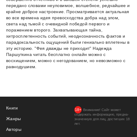
передано словами неуловимое, волшебное, редчайшее и
крайне доброе настроение. Просматривается актуальная
во все времена идея превосходства добра над злом,
света над тьмой с очевидной победой первого и
поражением второго. Захватывающая тайна,
хитросплетенность событий, неоднозначность фактов и
парадоксальность ощущений были гениально вплетены в
эту историю. "Фея дважды не приходит" Надежда
Паршуткина читать бесплатно онлайн можно с
восхищением, можно с негодованием, но невозможно с
равнодушием.
Книги
Внимание! Сайт может
содержать информацию, предна­
Жанры
значенную для лиц, дости­гших 18
лет.
Авторы