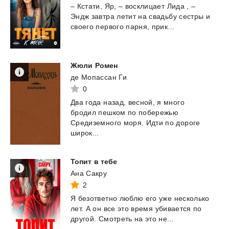
–
Кстати,
Яр,
–
восклицает
Лида
,
–
Эндж
завтра
летит
на
свадьбу
сестры
и
своего
первого
парня,
прик...
Жюли
Ромен
де Мопассан Ги
0
Два года назад, весной, я много
бродил пешком по побережью
Средиземного моря. Идти по дороге
широк...
Топит
в
тебе
Ана Сакру
2
Я
безответно
люблю
его
уже
несколько
лет.
А
он
все
это
время
убивается
по
другой.
Смотреть
на
это
не...