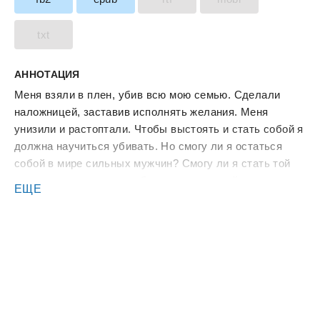
txt
АННОТАЦИЯ
Меня взяли в плен, убив всю мою семью. Сделали
наложницей, заставив исполнять желания. Меня
унизили и растоптали. Чтобы выстоять и стать собой я
должна научиться убивать. Но смогу ли я остаться
собой в мире сильных мужчин? Смогу ли я стать той
кем мне предназначено быть - защитницей своего
ЕЩЕ
города.