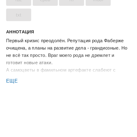
txt
АННОТАЦИЯ
Первый кризис преодолён. Репутация рода Фаберже
очищена, а планы на развитие дела - грандиозные. Но
не всё так просто. Враг моего рода не дремлет и
готовит новые атаки.
А самоцветы в фамильном артефакте слабеют с
каждым днём, и мне нужно как можно скорее
ЕЩЕ
заполучить сильнейший изумруд, чтобы исцелить
мать…