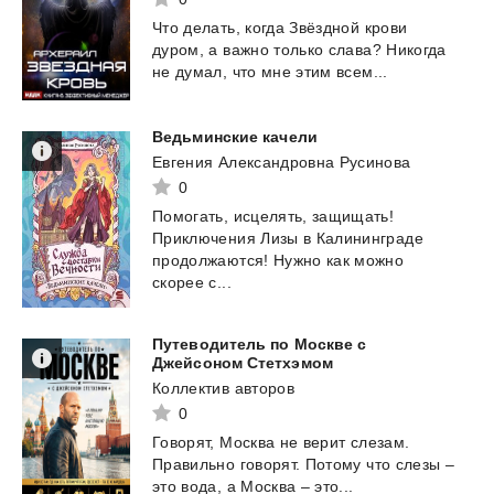
Что
делать,
когда
Звёздной
крови
дуром,
а
важно
только
слава?
Никогда
не
думал,
что
мне
этим
всем...
Ведьминские
качели
Евгения Александровна Русинова
0
Помогать, исцелять, защищать!
Приключения Лизы в Калининграде
продолжаются! Нужно как можно
скорее с...
Путеводитель по Москве с
Джейсоном Стетхэмом
Коллектив авторов
0
Говорят,
Москва
не
верит
слезам.
Правильно
говорят.
Потому
что
слезы
–
это
вода,
а
Москва
–
это...