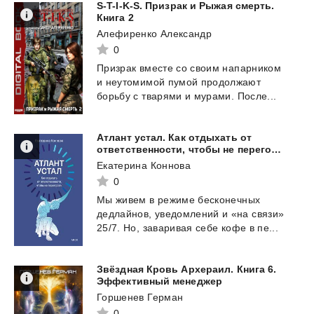
S-T-I-K-S. Призрак и Рыжая смерть.
Книга 2
Алефиренко Александр
0
Призрак
вместе
со
своим
напарником
и
неутомимой
пумой
продолжают
борьбу
с
тварями
и
мурами.
После...
Атлант устал. Как отдыхать от
ответственности, чтобы не перегорать
Екатерина Коннова
0
Мы
живем
в
режиме
бесконечных
дедлайнов,
уведомлений
и
«на
связи»
25/7.
Но,
заваривая
себе
кофе
в
пе...
Звёздная Кровь Архераил. Книга 6.
Эффективный менеджер
Горшенев Герман
0