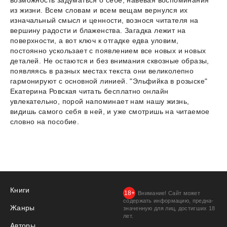
возможность задуматься о себе, навевая воспоминания
из жизни. Всем словам и всем вещам вернулся их
изначальный смысл и ценности, вознося читателя на
вершину радости и блаженства. Загадка лежит на
поверхности, а вот ключ к отгадке едва уловим,
постоянно ускользает с появлением все новых и новых
деталей. Не остаются и без внимания сквозные образы,
появляясь в разных местах текста они великолепно
гармонируют с основной линией. "Эльфийка в розыске"
Екатерина Ровская читать бесплатно онлайн
увлекательно, порой напоминает нам нашу жизнь,
видишь самого себя в ней, и уже смотришь на читаемое
словно на пособие.
Книги
Внимание! Сайт может
содержать информацию, предна­
Жанры
значенную для лиц, дости­гших 18
лет.
Авторы