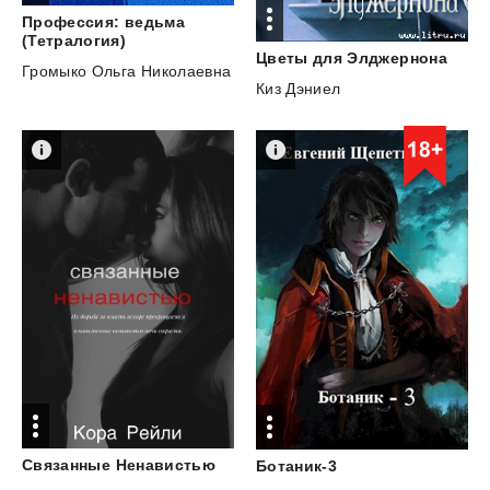
Профессия: ведьма
(Тетралогия)
Цветы
для
Элджернона
Громыко Ольга Николаевна
Киз Дэниел
Связанные
Ненавистью
Ботаник-3