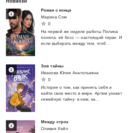
Новинки
Роман
с
конца
Марина Сом
0
На
первой
же
неделе
работы
Полина
поняла:
её
босс
—
настоящий
тиран.
И
если
выбирать
между
тем,
чтоб...
Зов
тайны
Иванова Юлия Анатольевна
0
История
о
том,
как
принять
себя
и
найти
свое
место
в
мире.
Артем
узнает
семейную
тайну:
в
нем,
ка...
Между
стрoк
Оливия Хейл