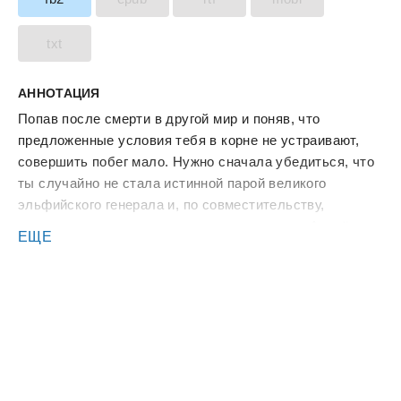
txt
АННОТАЦИЯ
Попав после смерти в другой мир и поняв, что
предложенные условия тебя в корне не устраивают,
совершить побег мало. Нужно сначала убедиться, что
ты случайно не стала истинной парой великого
эльфийского генерала и, по совместительству,
предводителя кровавых песчаных демонов. А ещё, что
ЕЩЕ
не совершила в мире эльфов, тоже совершенно
случайно, кровавую революцию. И вот теперь ты не
просто в бегах, а в розыске! Эльфы жаждут твоей
крови, генерал — тела, а зловещий темный орден —
охотится за твоей головой. А ещё поблизости часто
мелькает таинственный незнакомец, от запаха
которого ты теряешь себя. Но рядом верные друзья и
преданные питомцы. Так что вперёд! Пересечем