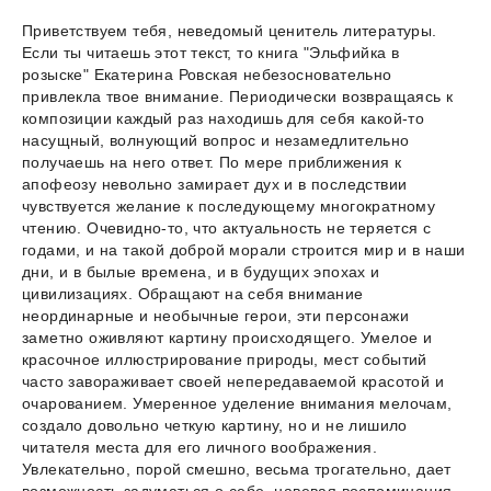
Приветствуем тебя, неведомый ценитель литературы.
Если ты читаешь этот текст, то книга "Эльфийка в
розыске" Екатерина Ровская небезосновательно
привлекла твое внимание. Периодически возвращаясь к
композиции каждый раз находишь для себя какой-то
насущный, волнующий вопрос и незамедлительно
получаешь на него ответ. По мере приближения к
апофеозу невольно замирает дух и в последствии
чувствуется желание к последующему многократному
чтению. Очевидно-то, что актуальность не теряется с
годами, и на такой доброй морали строится мир и в наши
дни, и в былые времена, и в будущих эпохах и
цивилизациях. Обращают на себя внимание
неординарные и необычные герои, эти персонажи
заметно оживляют картину происходящего. Умелое и
красочное иллюстрирование природы, мест событий
часто завораживает своей непередаваемой красотой и
очарованием. Умеренное уделение внимания мелочам,
создало довольно четкую картину, но и не лишило
читателя места для его личного воображения.
Увлекательно, порой смешно, весьма трогательно, дает