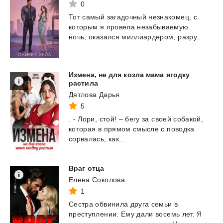
0
Тот
самый
загадочный
незнакомец,
с
которым
я
провела
незабываемую
ночь,
оказался
миллиардером,
разру...
Измена, не для козла мама ягодку
растила
Дятлова Дарья
5
.
-
Лори,
стой!
–
бегу
за
своей
собакой,
которая
в
прямом
смысле
с
поводка
сорвалась,
как...
Враг
отца
Елена Соколова
1
Сестра
обвинила
друга
семьи
в
преступлении.
Ему
дали
восемь
лет.
Я