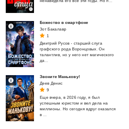
ненавидела
его
все
эти
годы.
Но
п...
Божество
в
смартфоне
Зот Бакалавр
1
Дмитрий Русов - старший слуга
графского рода Воронцовых. Он
талантлив, но у него нет магического
да...
Звоните
Манькову!
Деев Денис
9
Еще вчера, в 2026 году, я был
успешным юристом и вел дела на
миллионы. Но сегодня вдруг оказался
в ...