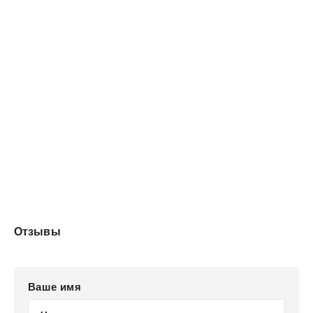
пустыню, заведем наложника, а возможно — и трёх,
соблазним самого настоящего демона и станем
"дыханием" для одного упертого змея. Где наша не
пропадала?!
Отзывы
Ваше имя