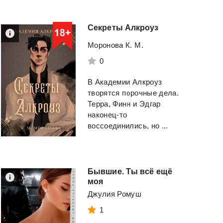
Секреты
Алкроуз
Моронова К. М.
0
В Академии Алкроуз
творятся порочные дела.
Терра, Финн и Эдгар
наконец-то
воссоединились, но ...
Бывшие. Ты всё ещё
моя
Джулия Ромуш
1