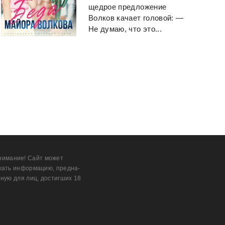
щедрое предложение
Волков качает головой: —
Не думаю, что это...
нимание! Сайт может
жать информацию, предна­
ную для лиц, дости­гших 18