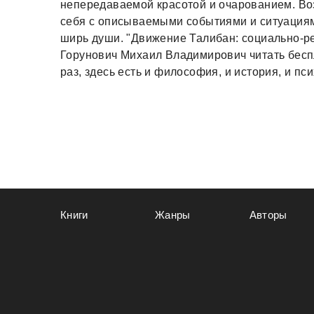
непередаваемой красотой и очарованием. Воз
себя с описываемыми событиями и ситуациями
ширь души. "Движение Талибан: социально-р
Горунович Михаил Владимирович читать бесп
раз, здесь есть и философия, и история, и пс
Книги
Жанры
Авторы