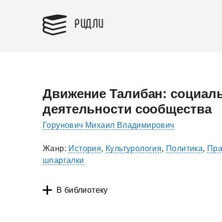
РИДЛИ
Движение Талибан: социал
деятельности сообщества
Горунович Михаил Владимирович
Жанр:
История
,
Культурология
,
Политика
,
Пра
шпаргалки
В библиотеку