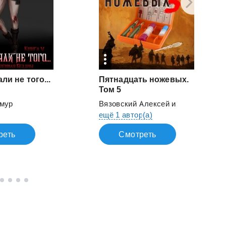
ли не того...
Пятнадцать ножевых.
Том 5
имур
Вязовский Алексей
и
ещё 1 автор(а)
реть
Смотреть