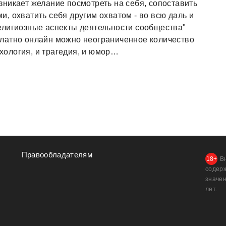
никает желание посмотреть на себя, сопоставить
, охватить себя другим охватом - во всю даль и
елигиозные аспекты деятельности сообщества"
латно онлайн можно неограниченное количество
ихология, и трагедия, и юмор…
Правообладателям
В
содер
значен
лет.