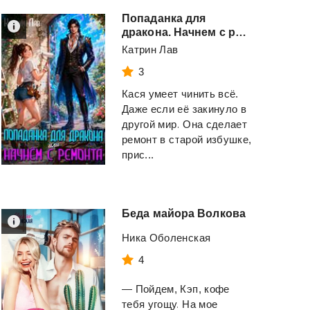
Попаданка для
дракона. Начнем с ремонта
Катрин Лав
3
Кася умеет чинить всё.
Даже если её закинуло в
другой мир. Она сделает
ремонт в старой избушке,
прис...
Беда
майора
Волкова
Ника Оболенская
4
— Пойдем, Кэп, кофе
тебя угощу. На мое