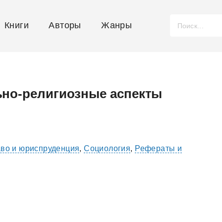
Книги
Авторы
Жанры
ьно-религиозные аспекты
во и юриспруденция
,
Социология
,
Рефераты и