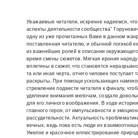
Уважаемые читатели, искренне надеемся, что
аспекты деятельности сообщества" Горунови
одну из уже прочитанных Вами в данном жанре
поставленная читателю, и обычной логикой ее
из важнейших ролей в описании окружающего 
время смены сюжетов. Мягкая ирония наряду
вплетены в сюжет, что становятся неразрывно
та или иная черта, отчего человек поступает 
раскрыты. При помощи ускользающих намеков
стремление подвести читателя к финалу, чт
уделение внимания мелочам, создало довольн
для его личного воображения. В ходе истори
главного героя, от импульсивности и эмоцио
рассудительности. Актуальность проблематики
вечных, ведь пока есть люди их взаимоотнош
Умелое и красочное иллюстрирование природ