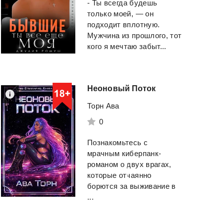
- Ты всегда будешь
только моей, — он
подходит вплотную.
Мужчина из прошлого, тот
кого я мечтаю забыт...
Миллениум.
Вино
из
одуванч
Тетралогия. (ЛП)
Неоновый
Поток
Брэдбери Рэй Дугл
Торн Ава
Ларссон Стиг
0
Смотреть
Смотреть
Познакомьтесь с
мрачным киберпанк-
романом о двух врагах,
которые отчаянно
борются за выживание в
...