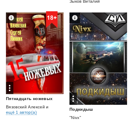
Зыков Виталий
Пятнадцать
ножевых
Вязовский Алексей
и
Подкидыш
ещё 1 автор(а)
"Nivx"