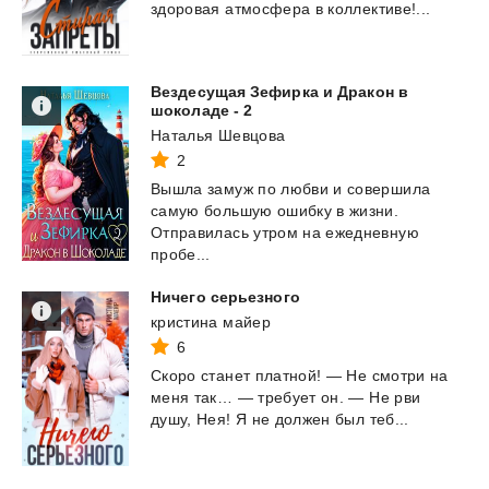
здоровая
атмосфера
в
коллективе!...
Вездесущая Зефирка и Дракон в
шоколаде - 2
Наталья Шевцова
2
Вышла замуж по любви и совершила
самую большую ошибку в жизни.
Отправилась утром на ежедневную
пробе...
Ничего
серьезного
кристина майер
6
Скоро
станет
платной!
—
Не
смотри
на
меня
так…
—
требует
он.
—
Не
рви
душу,
Нея!
Я
не
должен
был
теб...