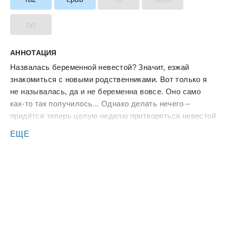
txt
АННОТАЦИЯ
Назвалась беременной невестой? Значит, езжай
знакомиться с новыми родственниками. Вот только я
не называлась, да и не беременна вовсе. Оно само
как-то так получилось... Однако делать нечего –
придётся теперь целую неделю притворяться невестой
бывшего парня. (Чему я, понятное дело, не очень
ЕЩЕ
рада). Главное, чтобы никто не раскрыл наш
маленький секрет...