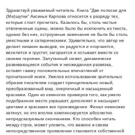
Здравствуй уважаемый читатель. Книга "Две полоски для
(Ми)шутки" Аксинья Карпова относится к разряду тех,
которые стоит прочитать. Казалось бы, столь частые
отвлеченные сцены, можно было бы исключить из текста,
однако без них, остроумные замечания не были бы столь
уместными и сатирическими. Удивительно, что автор не
делает никаких выводов, он радуется и огорчается,
веселится и грустит, загорается и остывает вместе со
своими героями. Запутанный сюжет, динамически
развивающиеся события и неожиданная развязка,
оставят гамму положительных впечатлений от
прочитанной книги. Умелое использование зрительных
образов писателем создает принципиально новый,
преобразованный мир, энергичный и насыщенный
красками. Один из немногих примеров того, как умело
подобранное место украшает, дополняет и насыщает
цветами и красками все произведение. Финал немножко
затянут, но это вполне компенсируется абсолютно
непредсказуемым окончанием. Кто способен читать
между строк, может уловить, что важное в своем
непосредственном проявлении становится собственной