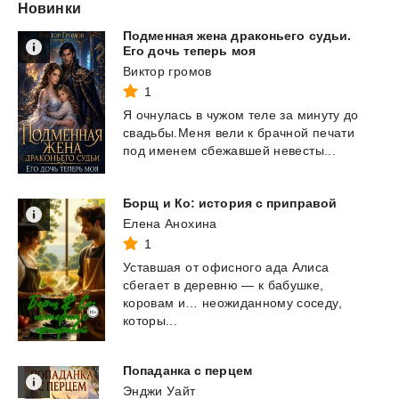
Новинки
Подменная жена драконьего судьи.
Его дочь теперь моя
Виктор громов
1
Я
очнулась
в
чужом
теле
за
минуту
до
свадьбы.Меня
вели
к
брачной
печати
под
именем
сбежавшей
невесты...
Борщ
и
Ко:
история
с
приправой
Елена Анохина
1
Уставшая от офисного ада Алиса
сбегает в деревню — к бабушке,
коровам и… неожиданному соседу,
которы...
Попаданка
с
перцем
Энджи Уайт