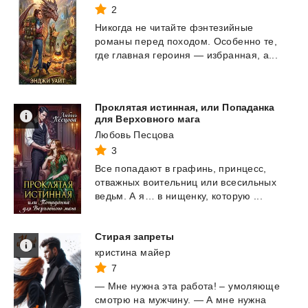
2
Никогда
не
читайте
фэнтезийные
романы
перед
походом.
Особенно
те,
где
главная
героиня
—
избранная,
а...
Проклятая истинная, или Попаданка
для Верховного мага
Любовь Песцова
3
Все
попадают
в
графинь,
принцесс,
отважных
воительниц
или
всесильных
ведьм.
А
я…
в
нищенку,
которую
...
Стирая
запреты
кристина майер
7
—
Мне
нужна
эта
работа!
–
умоляюще
смотрю
на
мужчину.
—
А
мне
нужна