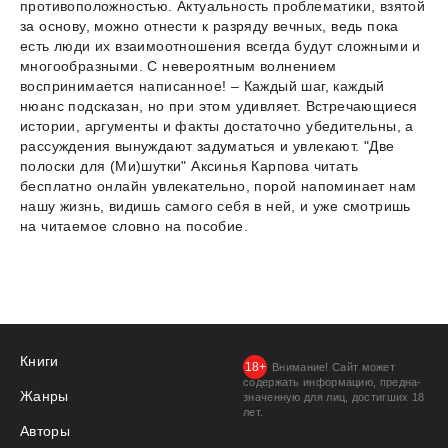
противоположностью. Актуальность проблематики, взятой
за основу, можно отнести к разряду вечных, ведь пока
есть люди их взаимоотношения всегда будут сложными и
многообразными. С невероятным волнением
воспринимается написанное! – Каждый шаг, каждый
нюанс подсказан, но при этом удивляет. Встречающиеся
истории, аргументы и факты достаточно убедительны, а
рассуждения вынуждают задуматься и увлекают. "Две
полоски для (Ми)шутки" Аксинья Карпова читать
бесплатно онлайн увлекательно, порой напоминает нам
нашу жизнь, видишь самого себя в ней, и уже смотришь
на читаемое словно на пособие.
Книги
Внимание! Сайт может
содержать информацию, предна­
Жанры
значенную для лиц, дости­гших 18
лет.
Авторы