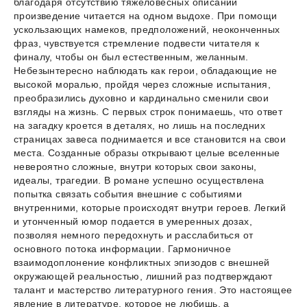
благодаря отсутствию тяжеловесных описаний
произведение читается на одном выдохе. При помощи
ускользающих намеков, предположений, неоконченных
фраз, чувствуется стремление подвести читателя к
финалу, чтобы он был естественным, желанным.
Небезынтересно наблюдать как герои, обладающие не
высокой моралью, пройдя через сложные испытания,
преобразились духовно и кардинально сменили свои
взгляды на жизнь. С первых строк понимаешь, что ответ
на загадку кроется в деталях, но лишь на последних
страницах завеса поднимается и все становится на свои
места. Созданные образы открывают целые вселенные
невероятно сложные, внутри которых свои законы,
идеалы, трагедии. В романе успешно осуществлена
попытка связать события внешние с событиями
внутренними, которые происходят внутри героев. Легкий
и утонченный юмор подается в умеренных дозах,
позволяя немного передохнуть и расслабиться от
основного потока информации. Гармоничное
взаимодоплонение конфликтных эпизодов с внешней
окружающей реальностью, лишний раз подтверждают
талант и мастерство литературного гения. Это настоящее
явление в литературе, которое не любишь, а