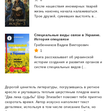
После
нашествия
иномирных
тварей
жизнь
наконец
начала
налаживаться.
Трое
друзей,
сумевших
выстоять
в...
Специальные виды связи в Украине.
История спецсвязи
Гребенников Вадим Викторович
1
Книга
рассказывает
об
украинской
истории
создания
и
развития
органов
и
систем
специальных
видов
(...
Дорогой ценитель литературы, погрузившись в уютное
кресло и укутавшись теплым шерстяным пледом книга
"Два лика судьбы" Шер Элизабет поможет тебе приятно
скоротать время. Автор искусно наполняет текст
деталями, используя в том числе описание быта, но