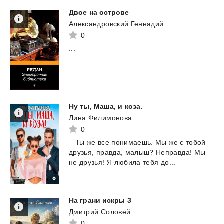
Двое
на
острове
Александровский Геннадий
0
...
Ну
ты,
Маша,
и
коза.
Лина Филимонова
0
–
Ты
же
все
понимаешь.
Мы
же
с
тобой
друзья,
правда,
малыш?
Неправда!
Мы
не
друзья!
Я
любила
тебя
до...
На
грани
искры
3
Дмитрий Соловей
0