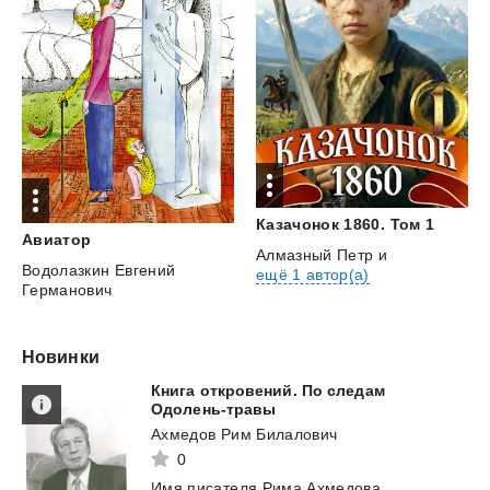
Казачонок
1860.
Том
1
Авиатор
Алмазный Петр
и
Водолазкин Евгений
ещё 1 автор(а)
Германович
Новинки
Книга откровений. По следам
Одолень-травы
Ахмедов Рим Билалович
0
Имя
писателя
Рима
Ахмедова