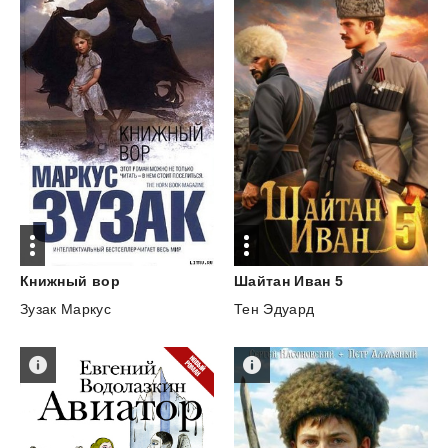
Шайтан
Иван
5
Книжный
вор
Тен Эдуард
Зузак Маркус