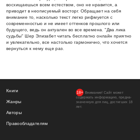
восхищаешься всем естеством, оно не нравится, а
приводит в неописуемый восторг. Обращает на себя
внимание то, насколько текст легко рифмуется с
современностью и не имеет оттенков прошлого или
будущего, ведь он актуален во все времена. "Два лика
судьбы" Шер Элизабет читать бесплатно онлайн приятно
и увлекательно, все настолько гармонично, что хочется
вернуться к нему еще раз.
Книги
Внимание! Сайт может
содержать информацию, предна­
Жанры
значенную для лиц, дости­гших 18
лет.
Авторы
Правообладателям