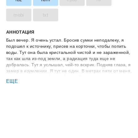
mobi
txt
АННОТАЦИЯ
Был вечер. Я очень устал. Бросив сумки неподалеку, я
подошел к источнику, присев на корточки, чтобы попить
воды. Тут она была кристальной чистой и не зараженной,
так как шла из-под земли, а радиация туда еще не
добралась. Тут я услышал, чей-то вскрик. Подняв глаза, я
замер в изумлении. Я тут не один. В метрах пяти от меня,
посередине озера, был небольшой островок и на нем
ЕЩЕ
стояло какое-то существо. Скорее больше женщина, чем
существо. Она была худенькая, с длинными ногами и
длинными, доходящими до попы, волосами темно рыжего
цвета. У нее было красивое лицо: наверное самое
красивое, какое я видел за все годы своей жизни. Пухлые
губы и огромные голубые глаза, показавшимися мне
очень знакомыми. Но отвлекало от всей ее красоты
другое: у нее из пышной гривы волос торчали вверх два
лисьих ушка, а сзади вился шикарный лисий хвост.