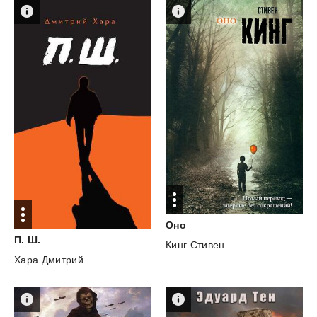
Оно
П.
Ш.
Кинг Стивен
Хара Дмитрий