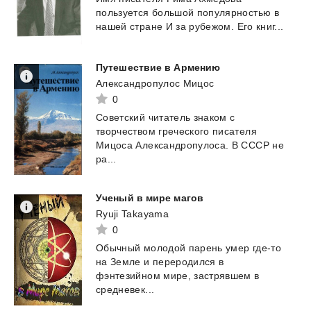
пользуется
большой
популярностью
в
нашей
стране
И
за
рубежом.
Его
книг...
Путешествие
в
Армению
Александропулос Мицос
0
Советский читатель знаком с
творчеством греческого писателя
Мицоса Александропулоса. В СССР не
ра...
Ученый
в
мире
магов
Ryuji Takayama
0
Обычный молодой парень умер где-то
на Земле и переродился в
фэнтезийном мире, застрявшем в
средневек...