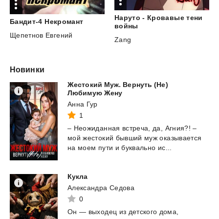
Наруто - Кровавые тени
Бандит-4
Некромант
войны
Щепетнов Евгений
Zang
Новинки
Жестокий Муж. Вернуть (Не)
Любимую Жену
Анна Гур
1
–
Неожиданная
встреча,
да,
Агния?!
–
мой
жестокий
бывший
муж
оказывается
на
моем
пути
и
буквально
ис...
Кукла
Александра Седова
0
Он — выходец из детского дома,