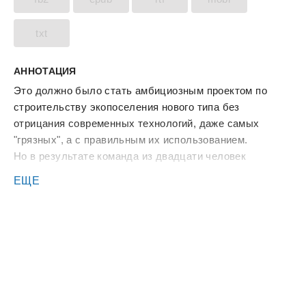
txt
АННОТАЦИЯ
Это должно было стать амбициозным проектом по
строительству экопоселения нового типа без
отрицания современных технологий, даже самых
"грязных", а с правильным их использованием.
Но в результате команда из двадцати человек
очутилась в начале восьмого века вместе со всем
ЕЩЕ
своим оборудованием, да ещё и в лесной глуши.
Как вернуться в современность никто не знает, и герои
загораются желанием создать в восьмом веке другую
цивилизацию и написать другую историю.