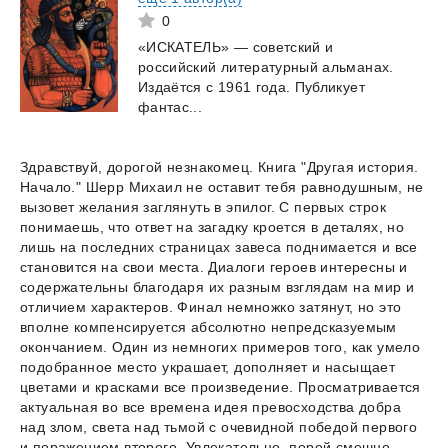
0
«ИСКАТЕЛЬ» — советский и
российский литературный альманах.
Издаётся с 1961 года. Публикует
фантас...
Здравствуй, дорогой незнакомец. Книга "Другая история.
Начало." Шерр Михаил не оставит тебя равнодушным, не
вызовет желания заглянуть в эпилог. С первых строк
понимаешь, что ответ на загадку кроется в деталях, но
лишь на последних страницах завеса поднимается и все
становится на свои места. Диалоги героев интересны и
содержательны благодаря их разным взглядам на мир и
отличием характеров. Финал немножко затянут, но это
вполне компенсируется абсолютно непредсказуемым
окончанием. Один из немногих примеров того, как умело
подобранное место украшает, дополняет и насыщает
цветами и красками все произведение. Просматривается
актуальная во все времена идея превосходства добра
над злом, света над тьмой с очевидной победой первого
и поражением второго. Увлекательно, порой смешно,