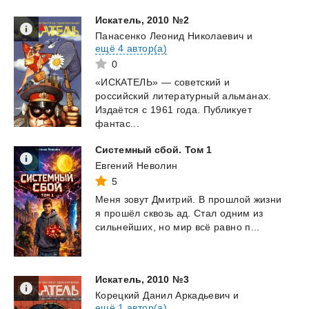
Искатель,
2010
№2
Панасенко Леонид Николаевич
и
ещё 4 автор(а)
0
«ИСКАТЕЛЬ» — советский и
российский литературный альманах.
Издаётся с 1961 года. Публикует
фантас...
Системный
сбой.
Том
1
Евгений Неволин
5
Меня
зовут
Дмитрий.
В
прошлой
жизни
я
прошёл
сквозь
ад.
Стал
одним
из
сильнейших,
но
мир
всё
равно
п...
Искатель,
2010
№3
Корецкий Данил Аркадьевич
и
ещё 1 автор(а)