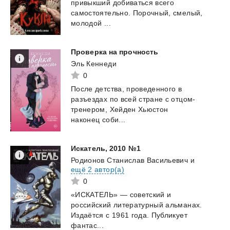
привыкший добиваться всего
самостоятельно. Порочный, смелый,
молодой ...
Проверка
на
прочность
Эль Кеннеди
0
После детства, проведенного в
разъездах по всей стране с отцом-
тренером, Хейден Хьюстон
наконец соби...
Искатель,
2010
№1
Родионов Станислав Васильевич
и
ещё 2 автор(а)
0
«ИСКАТЕЛЬ» — советский и
российский литературный альманах.
Издаётся с 1961 года. Публикует
фантас...