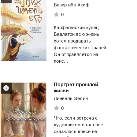
Вазир ибн Акиф
0
Карфагенский купец
Баалатон всю жизнь
хотел продавать
фантастических тварей.
Он отправляется на
поис...
Портрет прошлой
жизни
Линвель Эелин
0
Что, если встреча с
художником в галерее
Смерть айдола. (книга
Вино
из
одуванч
четвёртая, часть четвёртая)
оказалась вовсе не