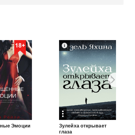
нные
Эмоции
Зулейха открывает
глаза