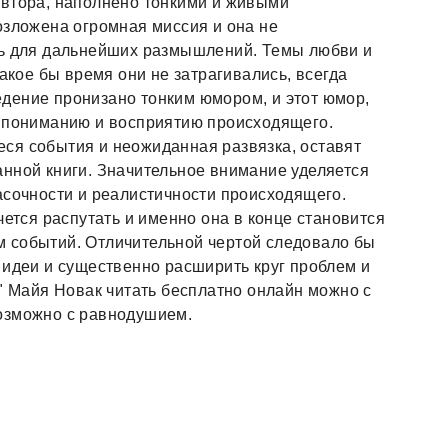
автора, наполнено тонкими и живыми
озложена огромная миссия и она не
ть для дальнейших размышлений. Темы любви и
какое бы время они не затрагивались, всегда
дение пронизано тонким юмором, и этот юмор,
у пониманию и восприятию происходящего.
ся события и неожиданная развязка, оставят
нной книги. Значительное внимание уделяется
асочности и реалистичности происходящего.
чется распутать и именно она в конце становится
 событий. Отличительной чертой следовало бы
 идеи и существенно расширить круг проблем и
т" Майя Новак читать бесплатно онлайн можно с
озможно с равнодушием.