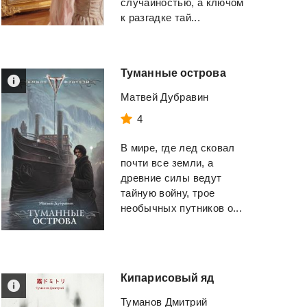
случайностью, а ключом
Кощиенко Андрей
Брэдбери Рэй Дугл
к разгадке тай...
Геннадьевич
Смотреть
Смотреть
Туманные
острова
Матвей Дубравин
4
В мире, где лед сковал
почти все земли, а
древние силы ведут
тайную войну, трое
необычных путников о...
Кипарисовый
яд
Туманов Дмитрий