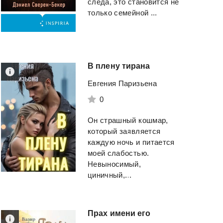
следа, это становится не
только семейной ...
В
плену
тирана
Евгения Паризьена
0
Он страшный кошмар,
который заявляется
каждую ночь и питается
моей слабостью.
Невыносимый,
циничный,...
Прах
имени
его