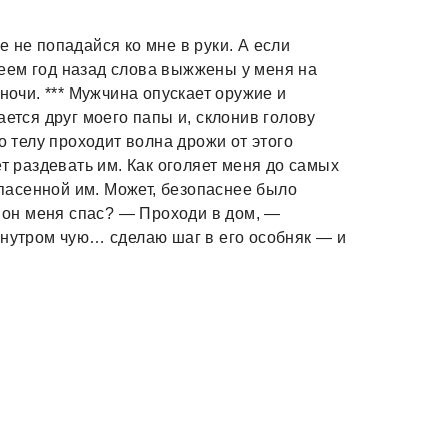
 не попадайся ко мне в руки. А если
еем год назад слова выжжены у меня на
ночи. *** Мужчина опускает оружие и
ается друг моего папы и, склонив голову
о телу проходит волна дрожи от этого
ет раздевать им. Как оголяет меня до самых
 спасенной им. Может, безопаснее было
х он меня спас? — Проходи в дом, —
 нутром чую… сделаю шаг в его особняк — и