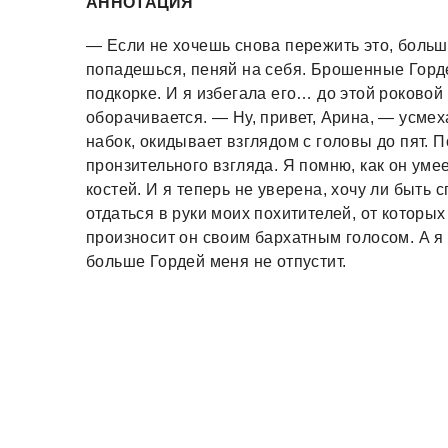
АННОТАЦИЯ
— Если не хочешь снова пережить это, больше
попадешься, пеняй на себя. Брошенные Горд
подкорке. И я избегала его… до этой роковой 
оборачивается. — Ну, привет, Арина, — усмех
набок, окидывает взглядом с головы до пят. П
пронзительного взгляда. Я помню, как он уме
костей. И я теперь не уверена, хочу ли быть
отдаться в руки моих похитителей, от которы
произносит он своим бархатным голосом. А я
больше Гордей меня не отпустит.