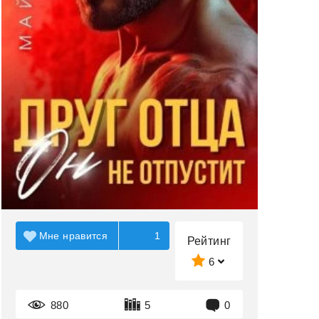
Мне нравится
1
Рейтинг
6
880
5
0