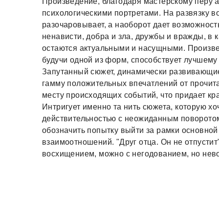
Произведение, благодаря мастерскому перу 
психологическими портретами. На развязку в
разочаровывает, а наоборот дает возможнос
ненависти, добра и зла, дружбы и вражды, в 
остаются актуальными и насущными. Произве
будучи одной из форм, способствует лучшем
Запутанный сюжет, динамически развивающие
гамму положительных впечатлений от прочита
месту происходящих событий, что придает кр
Интригует именно та нить сюжета, которую хо
действительностью с неожиданным поворотом
обозначить попытку выйти за рамки основной
взаимоотношений. "Друг отца. Он не отпусти
восхищением, можно с негодованием, но нев