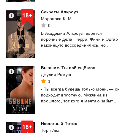
Секреты
Алкроуз
Моронова К. М.
0
В
Академии
Алкроуз
творятся
порочные
дела.
Терра,
Финн
и
Эдгар
наконец-то
воссоединились,
но
...
Бывшие.
Ты
всё
ещё
моя
Джулия Ромуш
1
-
Ты
всегда
будешь
только
моей,
—
он
подходит
вплотную.
Мужчина
из
прошлого,
тот
кого
я
мечтаю
забыт...
Неоновый
Поток
Торн Ава