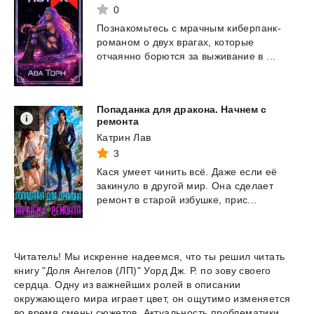
0
Познакомьтесь с мрачным киберпанк-
романом о двух врагах, которые
отчаянно борются за
выживание в ...
Попаданка для дракона. Начнем с
ремонта
Катрин Лав
3
Кася
умеет
чинить
всё.
Даже
если
её
закинуло
в
другой
мир.
Она
сделает
ремонт
в
старой
избушке,
прис...
Читатель! Мы искренне надеемся, что ты решил читать
книгу "Доля Ангелов (ЛП)" Уорд Дж. Р. по зову своего
сердца. Одну из важнейших ролей в описании
окружающего мира играет цвет, он ощутимо изменяется
во время смены сюжетов. Актуальность проблематики,