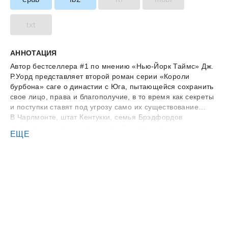
txt
АННОТАЦИЯ
Автор бестселлера #1 по мнению «Нью-Йорк Таймс» Дж.
Р.Уорд представляет второй роман серии «Короли
бурбона» саге о династии с Юга, пытающейся сохранить
свое лицо, права и благополучие, в то время как секреты
и поступки ставят под угрозу само их существование…
В Чарлмонте, штат Кентукки, семья Брэдфордов
являются «сливками высшего общества» такими же, как
ЕЩЕ
их эксклюзивный дорогой бурбон. В саге рассказывает об
их не простой жизни и обширном поместье с
обслуживающим персоналом, которые не могут остаться
в стороне от их дел. Особенно все становится более
актуальным, когда самоубийство патриарха семьи, с
каждой минутой становится все больше и больше похоже
на убийство…
Все члены семьи находятся под подозрениями, особенно
старший сын Брэдфордов, Эдвард. Вражда,