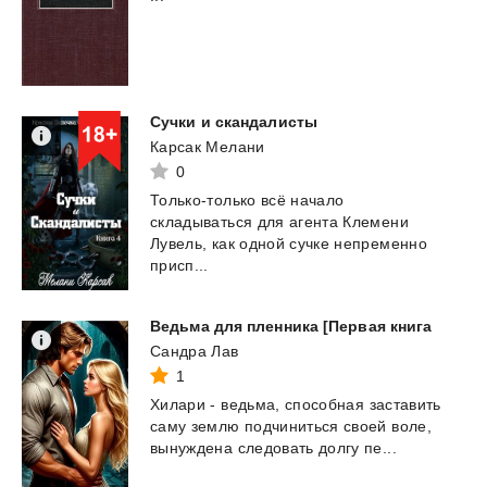
Сучки
и
скандалисты
Карсак Мелани
0
Только-только всё начало
складываться для агента Клемени
Лувель, как одной сучке непременно
присп...
Ведьма
для
пленника
[Первая
книга
Сандра Лав
1
Хилари
-
ведьма,
способная
заставить
саму
землю
подчиниться
своей
воле,
вынуждена
следовать
долгу
пе...