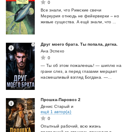
0
Все
знали,
что
Римские
свечи
Меркурия
отнюдь
не
фейерверки
–
но
живые
существа.
А
ещё
знали,
что
...
Друг
моего
брата.
Ты
попала,
детка.
Ана Эспехо
0
—
Ты
об
этом
пожалеешь!
—
шиплю
на
грани
слез,
а
перед
глазами
мерцает
насмешливый
взгляд
Богдана.
—...
Прошка-Паровоз
2
Денис Старый
и
ещё 1 автор(а)
0
Опытный рабочий, всю жизнь
проведший за станком, приходит в