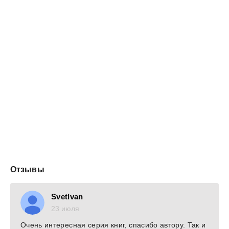
чужие дети, чужая грязь и муж, с которым они,
кажется, научились не убивать друг друга.
Но это не точно.
Отзывы
SvetIvan
23 июля
Очень интересная серия книг, спасибо автору. Так и