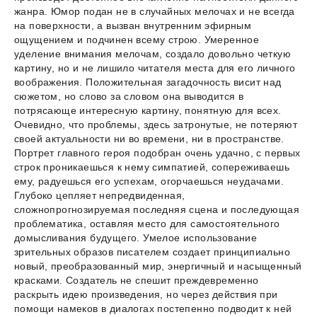
жанра. Юмор подан не в случайных мелочах и не всегда
на поверхности, а вызван внутренним эфирным
ощущением и подчинен всему строю. Умеренное
уделение внимания мелочам, создало довольно четкую
картину, но и не лишило читателя места для его личного
воображения. Положительная загадочность висит над
сюжетом, но слово за словом она выводится в
потрясающе интересную картину, понятную для всех.
Очевидно, что проблемы, здесь затронутые, не потеряют
своей актуальности ни во времени, ни в пространстве.
Портрет главного героя подобран очень удачно, с первых
строк проникаешься к нему симпатией, сопереживаешь
ему, радуешься его успехам, огорчаешься неудачами.
Глубоко цепляет непредвиденная,
сложнопрогнозируемая последняя сцена и последующая
проблематика, оставляя место для самостоятельного
домысливания будущего. Умелое использование
зрительных образов писателем создает принципиально
новый, преобразованный мир, энергичный и насыщенный
красками. Создатель не спешит преждевременно
раскрыть идею произведения, но через действия при
помощи намеков в диалогах постепенно подводит к ней