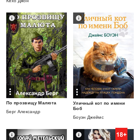
Кехо Джон
По
прозвищу
Малюта
Уличный кот по имени
Боб
Берг Александр
Боуэн Джеймс