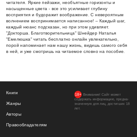
читателя. Яркие пейзажи, необъятные горизонты и
насыщенные цвета - все это усиливает глубину
восприятия и будоражит воображение. С невероятным
волнением воспринимается написанное! – Каждый шаг,
каждый нюанс подсказан, но при этом удивляет.
"Докторша. Благотворительница" Шнейдер Наталья
"Емелюшка" читать бесплатно онлайн увлекательно,
порой напоминает нам нашу жизнь, видишь самого себя
в ней, и уже смотришь на читаемое словно на пособие.
Книги
Внимание! Сайт может
содержать информацию, предна­
Жанры
значенную для лиц, дости­гших 18
лет.
Авторы
Правообладателям