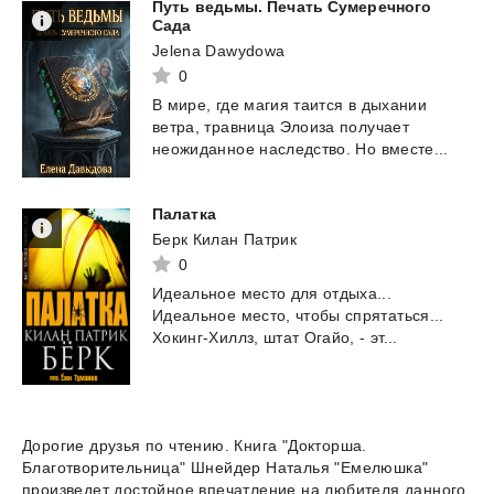
Путь ведьмы. Печать Сумеречного
Сада
Jelena Dawydowa
0
В
мире,
где
магия
таится
в
дыхании
ветра,
травница
Элоиза
получает
неожиданное
наследство.
Но
вместе...
Палатка
Берк Килан Патрик
0
Идеальное
место
для
отдыха...
Идеальное
место,
чтобы
спрятаться...
Хокинг-Хиллз,
штат
Огайо,
-
эт...
Дорогие друзья по чтению. Книга "Докторша.
Благотворительница" Шнейдер Наталья "Емелюшка"
произведет достойное впечатление на любителя данного