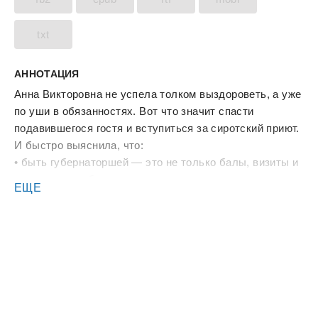
txt
АННОТАЦИЯ
Анна Викторовна не успела толком выздороветь, а уже
по уши в обязанностях. Вот что значит спасти
подавившегося гостя и вступиться за сиротский приют.
И быстро выяснила, что:
• быть губернаторшей — это не только балы, визиты и
вежливая улыбка;
ЕЩЕ
• весной в губернском городе из-под снега вылезает...
много чего;
• добрым словом и административным ресурсом можно
добиться куда большего, чем одним только добрым
словом;
• а женщина вполне может лечить людей — если не
называть это медициной.
Впереди Великий пост, благотворительный комитет,