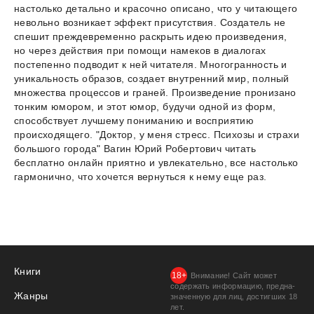
настолько детально и красочно описано, что у читающего
невольно возникает эффект присутствия. Создатель не
спешит преждевременно раскрыть идею произведения,
но через действия при помощи намеков в диалогах
постепенно подводит к ней читателя. Многогранность и
уникальность образов, создает внутренний мир, полный
множества процессов и граней. Произведение пронизано
тонким юмором, и этот юмор, будучи одной из форм,
способствует лучшему пониманию и восприятию
происходящего. "Доктор, у меня стресс. Психозы и страхи
большого города" Вагин Юрий Робертович читать
бесплатно онлайн приятно и увлекательно, все настолько
гармонично, что хочется вернуться к нему еще раз.
Книги
Внимание! Сайт может
содержать информацию, предна­
Жанры
значенную для лиц, дости­гших 18
лет.