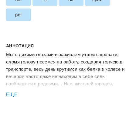
pdf
АННОТАЦИЯ
Мы с дикими глазами вскакиваем утром с кровати,
сломя голову несемся на работу, создавая толчею в
транспорте, весь день крутимся как белка в колесе и
вечером часто даже не находим в себе силы
пообщаться с родными… Нас, жителей городов,
неотступно преследуют усталость, депрессия,
ЕЩЕ
бесконечные стрессы и психозы. Мы боимся жить, не
успеваем ловить прекрасные моменты, не замечаем
судьбоносные встречи… Звучит как страшный сон,
правда?
Вот как-то не хочется провести так всю свою жизнь,
поэтому всем нам важно научиться грамотно