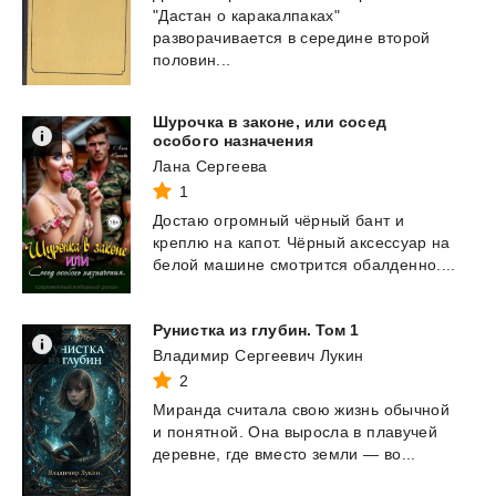
"Дастан о каракалпаках"
разворачивается в середине второй
половин...
Шурочка в законе, или сосед
особого назначения
Лана Сергеева
1
Достаю
огромный
чёрный
бант
и
креплю
на
капот.
Чёрный
аксессуар
на
белой
машине
смотрится
обалденно....
Рунистка
из
глубин.
Том
1
Владимир Сергеевич Лукин
2
Миранда
считала
свою
жизнь
обычной
и
понятной.
Она
выросла
в
плавучей
деревне,
где
вместо
земли
—
во...