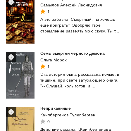
Самылов Алексей Леонидович
1
А
это
забавно.
Смертный,
ты
хочешь
ещё
поиграть?
Одобряю
твоё
стремление
развеять
мою
скуку.
Ты
т...
Семь
смертей
чёрного
демона
Ольга Морох
1
Эта
история
была
рассказана
ночью,
в
тишине,
при
свете
затухающего
очага.
"--
Слушай,
коль
готов,
и
...
Неприкаянные
Каипбергенов Тулепберген
0
Действие романа Т.Каипбергенова