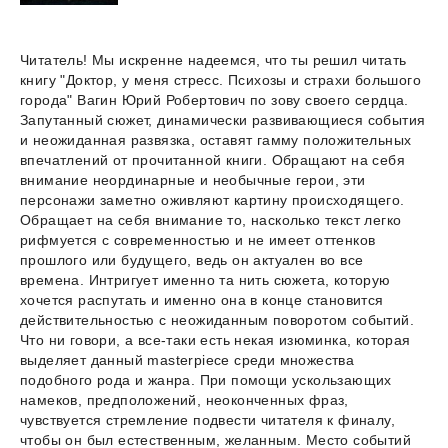
Читатель! Мы искренне надеемся, что ты решил читать
книгу "Доктор, у меня стресс. Психозы и страхи большого
города" Вагин Юрий Робертович по зову своего сердца.
Запутанный сюжет, динамически развивающиеся события
и неожиданная развязка, оставят гамму положительных
впечатлений от прочитанной книги. Обращают на себя
внимание неординарные и необычные герои, эти
персонажи заметно оживляют картину происходящего.
Обращает на себя внимание то, насколько текст легко
рифмуется с современностью и не имеет оттенков
прошлого или будущего, ведь он актуален во все
времена. Интригует именно та нить сюжета, которую
хочется распутать и именно она в конце становится
действительностью с неожиданным поворотом событий.
Что ни говори, а все-таки есть некая изюминка, которая
выделяет данный masterpiece среди множества
подобного рода и жанра. При помощи ускользающих
намеков, предположений, неоконченных фраз,
чувствуется стремление подвести читателя к финалу,
чтобы он был естественным, желанным. Место событий