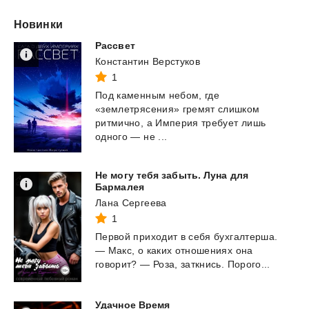
Новинки
Рассвет
Константин Верстуков
1
Под каменным небом, где
«землетрясения» гремят слишком
ритмично, а Империя требует лишь
одного — не ...
Не могу тебя забыть. Луна для
Бармалея
Лана Сергеева
1
Первой
приходит
в
себя
бухгалтерша.
—
Макс,
о
каких
отношениях
она
говорит?
—
Роза,
заткнись.
Порого...
Удачное
Время