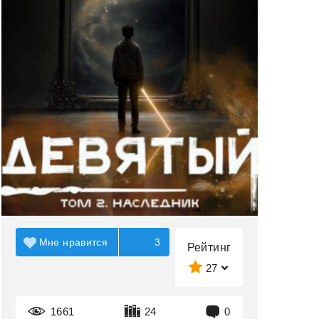
Мне нравится
3
Рейтинг
27
1661
24
0