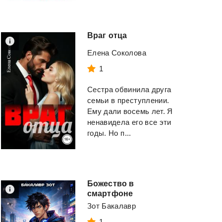
Враг
отца
Девиантный Король
Уличный кот по 
(ЛП)
Боб
Елена Соколова
Кент Рина
Боуэн Джеймс
1
Сестра обвинила друга
Смотреть
Смотреть
семьи в преступлении.
Ему дали восемь лет. Я
ненавидела его все эти
годы. Но п...
Божество в
смартфоне
Зот Бакалавр
1