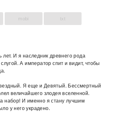
mobi
txt
 лет. И я наследник древнего рода
слугой. А император спит и видит, чтобы
а.
 Звездный. Я еще и Девятый. Бессмертный
олел величайшего злодея вселенной.
а набор! И именно я стану лучшим
ыло у него украдено.