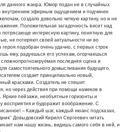
еля данного жанра. Юмор подан не в случайных
ван внутренним эфирным ощущением и подчинен
елочам, создало довольно четкую картину, но и не
ражения. Положительная загадочность висит над
в потрясающе интересную картину, понятную для
тые, не потеряют своей актуальности ни во
о героя подобран очень удачно, с первых строк
ешь ему, радуешься его успехам, огорчаешься
, сложнопрогнозируемая последняя сцена и
для самостоятельного домысливания будущего.
исателем создает принципиально новый,
ный красками. Создатель не спешит
, но через действия при помощи намеков в
я. Яркие пейзажи, необъятные горизонты и
ну восприятия и будоражит воображение. С
санное! – Каждый шаг, каждый нюанс подсказан,
едник" Довыдовский Кирилл Сергеевич читать
инает нам нашу жизнь, видишь самого себя в ней, и
.