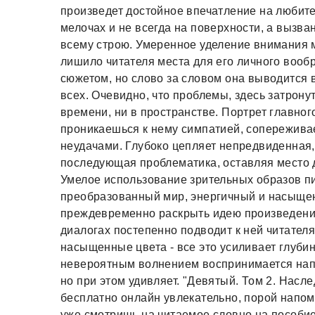
произведет достойное впечатление на любит
мелочах и не всегда на поверхности, а выз
всему строю. Умеренное уделение внимания м
лишило читателя места для его личного вооб
сюжетом, но слово за словом она выводится 
всех. Очевидно, что проблемы, здесь затрону
времени, ни в пространстве. Портрет главног
проникаешься к нему симпатией, сопережива
неудачами. Глубоко цепляет непредвиденная
последующая проблематика, оставляя место 
Умелое использование зрительных образов п
преобразованный мир, энергичный и насыщен
преждевременно раскрыть идею произведения
диалогах постепенно подводит к ней читател
насыщенные цвета - все это усиливает глуби
невероятным волнением воспринимается напи
но при этом удивляет. "Девятый. Том 2. Насл
бесплатно онлайн увлекательно, порой напом
уже смотришь на читаемое словно на пособие