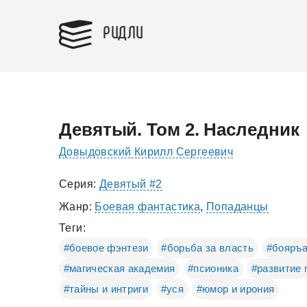
РИДЛИ
Девятый. Том 2. Наследник
Довыдовский Кирилл Сергеевич
Серия:
Девятый #2
Жанр:
Боевая фантастика
,
Попаданцы
Теги:
#боевое фэнтези
#борьба за власть
#бояръ
#магическая академия
#псионика
#развитие 
#тайны и интриги
#уся
#юмор и ирония