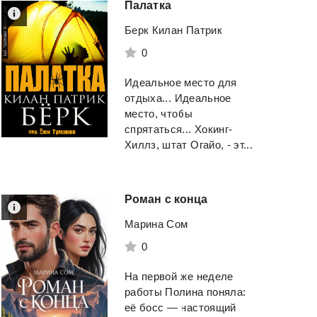
Палатка
Берк Килан Патрик
0
Идеальное место для
отдыха... Идеальное
место, чтобы
спрятаться... Хокинг-
Хиллз, штат Огайо, - эт...
Роман
с
конца
Марина Сом
0
На первой же неделе
работы Полина поняла:
её босс — настоящий