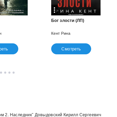
Бог
злости
(ЛП)
н
Кент Рина
реть
Смотреть
Том 2. Наследник" Довыдовский Кирилл Сергеевич