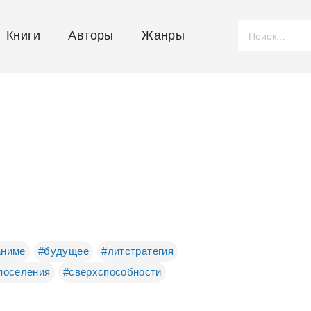
Книги
Авторы
Жанры
аниме
#будущее
#литстратегия
поселения
#сверхспособности