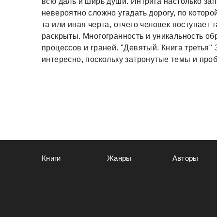
всю даль и ширь души. Интрига настолько за
невероятно сложно угадать дорогу, по которо
та или иная черта, отчего человек поступает 
раскрыты. Многогранность и уникальность об
процессов и граней. "Девятый. Книга третья"
интересно, поскольку затронутые темы и про
Книги
Жанры
Авторы