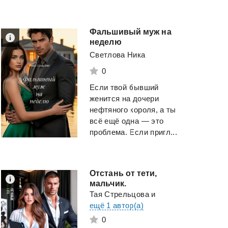
Фальшивый муж на
неделю
Светлова Ника
0
Если твой бывший
женится на дочери
нефтяного короля, а ты
всё ещё одна — это
проблема. Если пригл...
Отстань от тети,
мальчик.
Тая Стрельцова
и
ещё 1 автор(а)
0