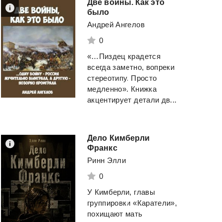
Две войны. Как это
было
Андрей Ангелов
0
«…Пиздец крадется
всегда заметно, вопреки
стереотипу. Просто
медленно». Книжка
акцентирует детали дв...
Дело Кимберли
Франкс
Ринн Элли
0
У Кимберли, главы
группировки «Каратели»,
похищают мать