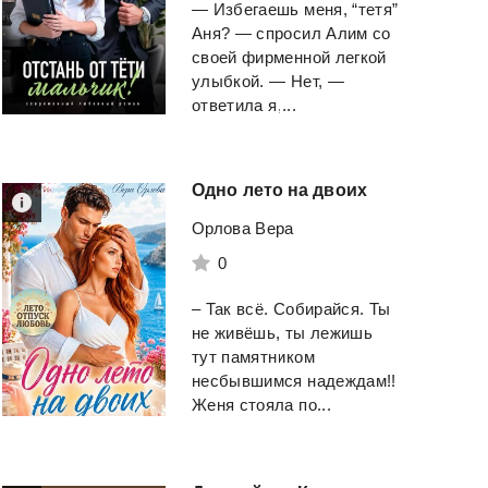
— Избегаешь меня, “тетя”
Аня? — спросил Алим со
своей фирменной легкой
улыбкой. — Нет, —
ответила я,...
Одно
лето
на
двоих
Орлова Вера
0
Предопределение.
Подкидыш
Роман Алексея Осадчука
– Так всё. Собирайся. Ты
"Nivx"
не живёшь, ты лежишь
Magic Dome Books
тут памятником
несбывшимся надеждам!!
Смотреть
Смотреть
Женя стояла по...