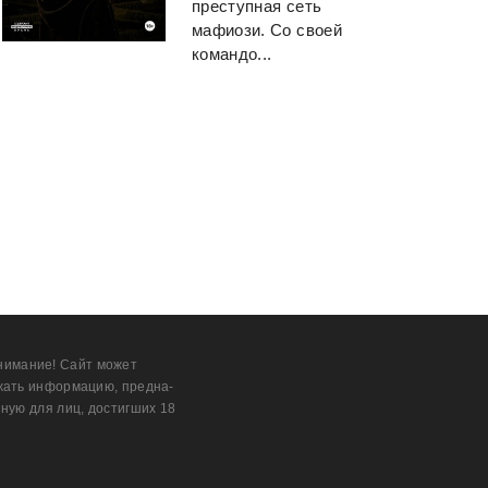
преступная сеть
мафиози. Со своей
командо...
нимание! Сайт может
жать информацию, предна­
ную для лиц, дости­гших 18