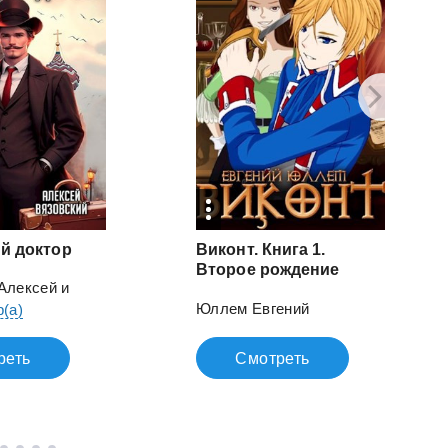
ый
доктор
Виконт. Книга 1.
Второе рождение
Алексей
и
Юллем Евгений
р(а)
реть
Смотреть