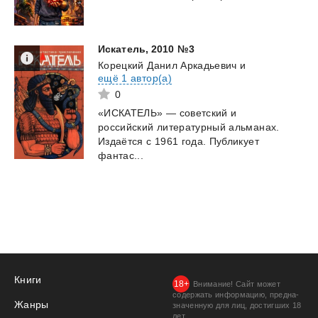
Искатель,
2010
№3
Корецкий Данил Аркадьевич
и
ещё 1 автор(а)
0
«ИСКАТЕЛЬ» — советский и
российский литературный альманах.
Издаётся с 1961 года. Публикует
фантас...
Книги
Внимание! Сайт может
содержать информацию, предна­
Жанры
значенную для лиц, дости­гших 18
лет.