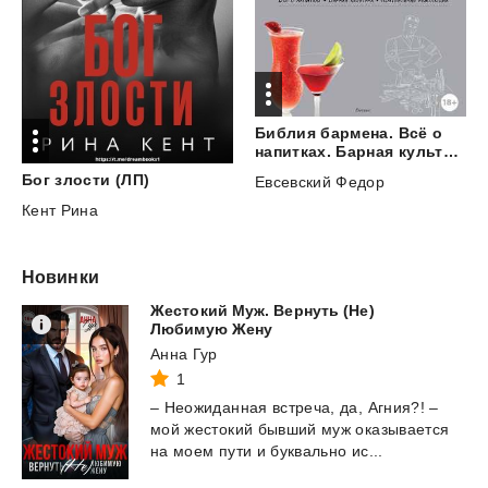
Библия бармена. Всё о
напитках. Барная культура. Коктейльная революция
Бог
злости
(ЛП)
Евсевский Федор
Кент Рина
Новинки
Жестокий Муж. Вернуть (Не)
Любимую Жену
Анна Гур
1
–
Неожиданная
встреча,
да,
Агния?!
–
мой
жестокий
бывший
муж
оказывается
на
моем
пути
и
буквально
ис...