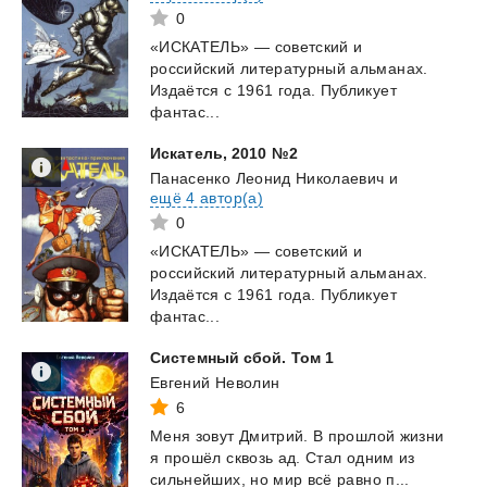
0
«ИСКАТЕЛЬ» — советский и
российский литературный альманах.
Издаётся с 1961 года. Публикует
фантас...
Искатель,
2010
№2
Панасенко Леонид Николаевич
и
ещё 4 автор(а)
0
«ИСКАТЕЛЬ» — советский и
российский литературный альманах.
Издаётся с 1961 года. Публикует
фантас...
Системный
сбой.
Том
1
Евгений Неволин
6
Меня
зовут
Дмитрий.
В
прошлой
жизни
я
прошёл
сквозь
ад.
Стал
одним
из
сильнейших,
но
мир
всё
равно
п...