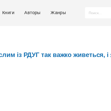
Книги
Авторы
Жанры
лим із РДУГ так важко живеться, і 