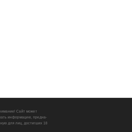
нимание! Сайт может
жать информацию, предна­
ную для лиц, дости­гших 18