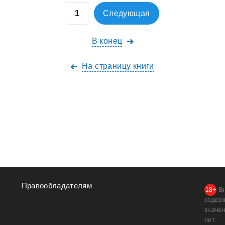
Следующая
В конец
На страницу книги
Правообладателям
В
содер
значен
лет.