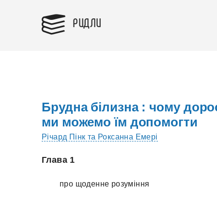
РИДЛИ
Брудна білизна : чому дорос
ми можемо їм допомогти
Річард Пінк та Роксанна Емері
Глава 1
про щоденне розуміння