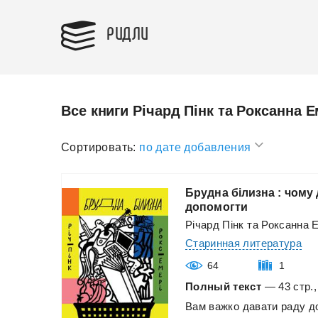
РИДЛИ
Все книги Річард Пінк та Роксанна Е
Сортировать:
по дате добавления
Брудна білизна : чому 
допомогти
Річард Пінк та Роксанна 
Старинная литература
64
1
Полный текст
— 43 стр.,
Вам
важко
давати
раду
д