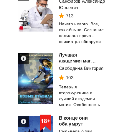
Санфиров Александр
Юрьевич
713
Ничего нового. Все,
как обычно. Сознание
пожилого врача -
психиатра обнаруживает себя в теле подрос...
Лучшая
академия магии, или Попала по собственному желанию. Часть 3. Новые правила
Свободина Виктория
103
Теперь я
второкурсница в
лучшей академии
магии. Особенность моего дара — я не вижу магические иллю...
В конце они
оба умрут
Сильвера Адам