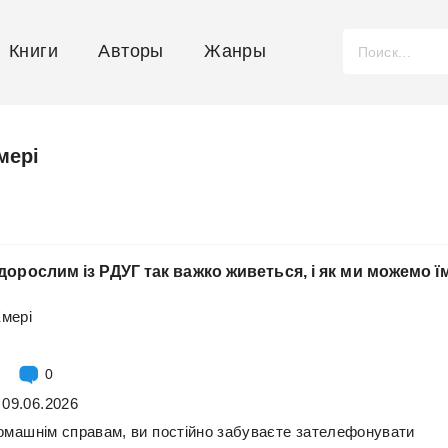
Книги
Авторы
Жанры
мері
дорослим із РДУГ так важко живеться, і як ми можемо ї
Емері
0
 09.06.2026
омашнім
справам,
ви
постійно
забуваєте
зателефонувати