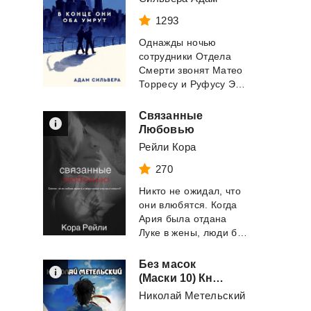
1293
Однажды ночью
сотрудники Отдела
Смерти звонят Матео
Торресу и Руфусу Эметерио, чтобы сообщить им п...
Связанные
Любовью
Рейли Кора
270
Никто не ожидал, что
они влюбятся. Когда
Ария была отдана
Луке в жены, люди были уверены, что он с...
Без масок
(Маски 10) Книга десятая
Николай Метельский