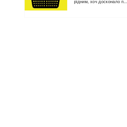
рідним,
хоч
досконало
п..