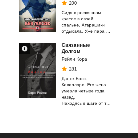
200
Сидя в роскошном
кресле в своей
спальне, Атарашики
отдыхала. Уже пара часов, как последний гост...
Связанные
Долгом
Рейли Кора
281
Данте-Босс-
Кавалларо. Его жена
умерла четыре года
назад.
Находясь в шаге от того, чтобы стать самы...