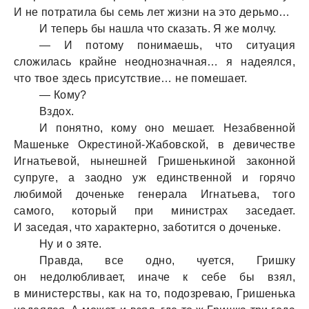
И не потратила бы семь лет жизни на это дерьмо…
И теперь бы нашла что сказать. Я же молчу.
— И потому понимаешь, что ситуация
сложилась крайне неоднозначная… я надеялся,
что твое здесь присутствие… не помешает.
— Кому?
Вздох.
И понятно, кому оно мешает. Незабвенной
Машеньке Окрестиной-Жабовской, в девичестве
Игнатьевой, нынешней Гришенькиной законной
супруге, а заодно уж единственной и горячо
любимой доченьке генерала Игнатьева, того
самого, который при министрах заседает.
И заседая, что характерно, заботится о доченьке.
Ну и о зяте.
Правда, все одно, чуется, Гришку
он недолюбливает, иначе к себе бы взял,
в министерствы, как на то, подозреваю, Гришенька