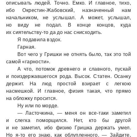
описывать людей. Точно. Емко. И главное, тихо,
ибо Окрестин-Жабовский, назначенный нам
начальником, не услышал. А может, услышал,
но виду не подал. В конце концов, куда
их сиятельству-то да до нас снисходить.
Я подавила вздох.
Гарная.
Вот чего у Гришки не отнять было, так это той
самой «гарности».
А что, потомок древнего и славного, пускай
и поиздержавшегося рода. Высок. Статен. Осанку
держит. На люд простой взирает с легкою
насмешкой. И главное, физия такая, что прямо
на обложку просится.
Ну или по морде.
— Ласточкина, — меня он все-таки заметил
и слегка поморщился. Нет, кто бы другой
и не заметил, ибо физию Гришка держать умел.
Но я-то его знаю, как облупленного. — Зайдите,