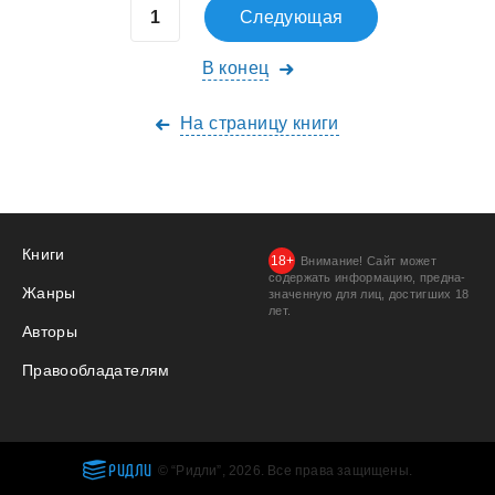
Следующая
В конец
На страницу книги
Книги
Внимание! Сайт может
содержать информацию, предна­
Жанры
значенную для лиц, дости­гших 18
лет.
Авторы
Правообладателям
РИДЛИ
© “Ридли”, 2026. Все права защищены.