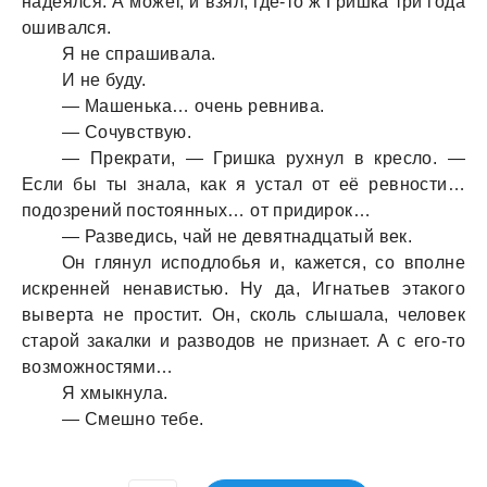
надеялся. А может, и взял, где-то ж Гришка три года
ошивался.
Я не спрашивала.
И не буду.
— Машенька… очень ревнива.
— Сочувствую.
— Прекрати, — Гришка рухнул в кресло. —
Если бы ты знала, как я устал от её ревности…
подозрений постоянных… от придирок…
— Разведись, чай не девятнадцатый век.
Он глянул исподлобья и, кажется, со вполне
искренней ненавистью. Ну да, Игнатьев этакого
выверта не простит. Он, сколь слышала, человек
старой закалки и разводов не признает. А с его-то
возможностями…
Я хмыкнула.
— Смешно тебе.