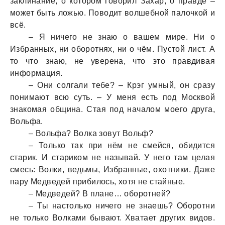
заклинание, о котором говорил Захар, о правде –
может быть ложью. Поводит волшебной палочкой и
всё.
– Я ничего не знаю о вашем мире. Ни о
Избранных, ни оборотнях, ни о чём. Пустой лист. А
то что знаю, не уверена, что это правдивая
информация.
– Они солгали тебе? – Крэг умный, он сразу
понимают всю суть. – У меня есть под Москвой
знакомая община. Стая под началом моего друга,
Вольфа.
– Вольфа? Волка зовут Вольф?
– Только так при нём не смейся, обидится
старик. И стариком не называй. У него там целая
смесь: Волки, ведьмы, Избранные, охотники. Даже
пару Медведей прибилось, хотя не стайные.
– Медведей? В плане… оборотней?
– Ты настолько ничего не знаешь? Оборотни
не только Волками бывают. Хватает других видов.