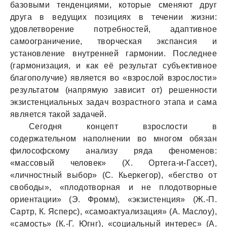
базовыми тенденциями, которые сменяют друг
друга в ведущих позициях в течении жизни:
удовлетворение потребностей, адаптивное
самоограничение, творческая экспансия и
установление внутренней гармонии. Последнее
(гармонизация, и как её результат субъективное
благополучие) является во «взрослой взрослости»
результатом (напрямую зависит от) решенности
экзистенциальных задач возрастного этапа и сама
является такой задачей.
Сегодня концепт взрослости в
содержательном наполнении во многом обязан
философскому анализу ряда феноменов:
«массовый человек» (Х. Ортега-и-Гассет),
«личностный выбор» (С. Кьеркегор), «бегство от
свободы», «плодотворная и не плодотворные
ориентации» (Э. Фромм), «экзистенция» (Ж.-П.
Сартр, К. Ясперс), «самоактуализация» (А. Маслоу),
«самость» (К.-Г. Югнг), «социальный интерес» (А.