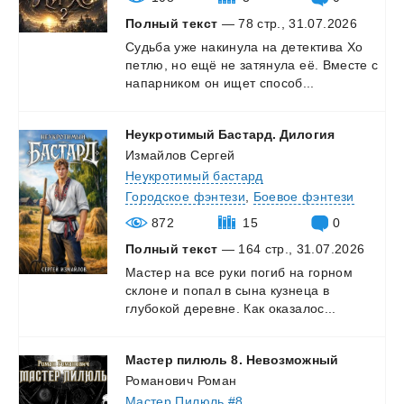
Полный текст
— 78 стр., 31.07.2026
Судьба
уже
накинула
на
детектива
Хо
петлю,
но
ещё
не
затянула
её.
Вместе
с
напарником
он
ищет
способ...
Неукротимый
Бастард.
Дилогия
Измайлов Сергей
Неукротимый бастард
Городское фэнтези
,
Боевое фэнтези
872
15
0
Полный текст
— 164 стр., 31.07.2026
Мастер
на
все
руки
погиб
на
горном
склоне
и
попал
в
сына
кузнеца
в
глубокой
деревне.
Как
оказалос...
Мастер
пилюль
8.
Невозможный
Романович Роман
Мастер Пилюль #8