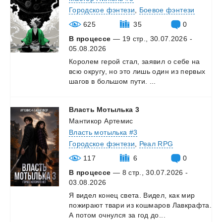
Городское фэнтези
,
Боевое фэнтези
625
35
0
В процессе
— 19 стр., 30.07.2026 -
05.08.2026
Королем
герой
стал,
заявил
о
себе
на
всю
округу,
но
это
лишь
один
из
первых
шагов
в
большом
пути.
...
Власть
Мотылька
3
Мантикор Артемис
Власть мотылька #3
Городское фэнтези
,
Реал RPG
117
6
0
В процессе
— 8 стр., 30.07.2026 -
03.08.2026
Я
видел
конец
света.
Видел,
как
мир
пожирают
твари
из
кошмаров
Лавкрафта.
А
потом
очнулся
за
год
до...