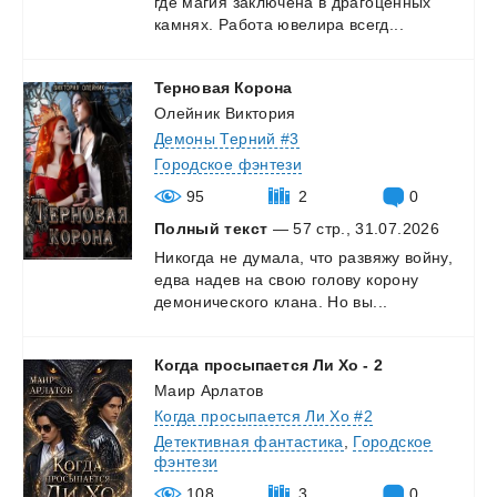
где
магия
заключена
в
драгоценных
камнях.
Работа
ювелира
всегд...
Терновая
Корона
Олейник Виктория
Демоны Терний #3
Городское фэнтези
95
2
0
Полный текст
— 57 стр., 31.07.2026
Никогда
не
думала,
что
развяжу
войну,
едва
надев
на
свою
голову
корону
демонического
клана.
Но
вы...
Когда
просыпается
Ли
Хо
-
2
Маир Арлатов
Когда просыпается Ли Хо #2
Детективная фантастика
,
Городское
фэнтези
108
3
0