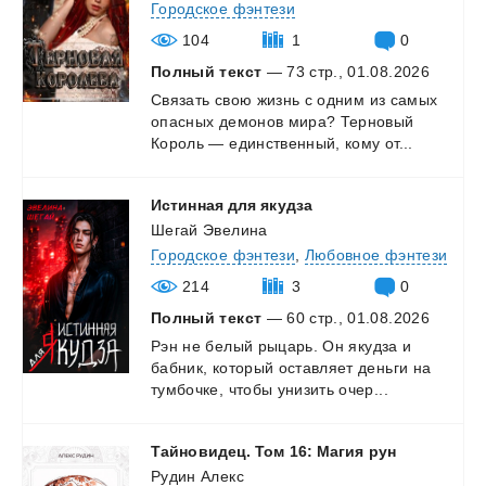
Городское фэнтези
104
1
0
Полный текст
— 73 стр., 01.08.2026
Связать
свою
жизнь
с
одним
из
самых
опасных
демонов
мира?
Терновый
Король
—
единственный,
кому
от...
Истинная
для
якудза
Шегай Эвелина
Городское фэнтези
,
Любовное фэнтези
214
3
0
Полный текст
— 60 стр., 01.08.2026
Рэн
не
белый
рыцарь.
Он
якудза
и
бабник,
который
оставляет
деньги
на
тумбочке,
чтобы
унизить
очер...
Тайновидец.
Том
16:
Магия
рун
Рудин Алекс