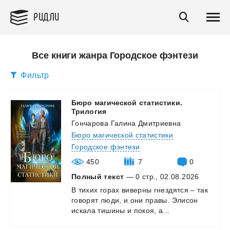
РИДЛИ
Все книги жанра Городское фэнтези
Фильтр
Бюро магической статистики.
Трилогия
Гончарова Галина Дмитриевна
Бюро магической статистики
Городское фэнтези
450
7
0
Полный текст
— 0 стр., 02.08.2026
В
тихих
горах
виверны
гнездятся
–
так
говорят
люди,
и
они
правы.
Элисон
искала
тишины
и
покоя,
а...