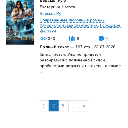
Ведьмы.Ру
3
Екатерина Насута
Ведьмы.Ру
Современные любовные романы
,
Юмористическая фантастика
,
Городское
фэнтези
320
8
0
Полный текст
— 197 стр., 28.07.2026
Книга третья. Ульяне придётся
разбираться с полученной силой,
проблемами родных и не очень, а самое
...
1
2
3
...
>