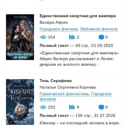
Единственная
смертная
для
вампира
Валери Айрин
Городское фэнтези
,
Любовное фэнтези
154
2
0
Полный текст
— 48 стр., 01.08.2026
«Единственная
смертная
для
вампира»
Айрин
Валери
рассказывает
о
Лилии,
девушке
из
знатного
вампир...
Тень
Серафима
Наталья Сергеевна Корнева
Героическая фантастика
,
Городское
фэнтези
233
9
0
Полный текст
— 156 стр., 31.07.2026
Ювелир
–
не
последний
человек
в
мире,