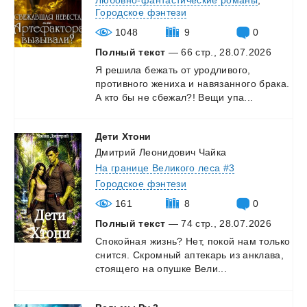
Любовно-фантастические романы
,
Городское фэнтези
1048
9
0
Полный текст
— 66 стр., 28.07.2026
Я
решила
бежать
от
уродливого,
противного
жениха
и
навязанного
брака.
А
кто
бы
не
сбежал?!
Вещи
упа...
Дети
Хтони
Дмитрий Леонидович Чайка
На границе Великого леса #3
Городское фэнтези
161
8
0
Полный текст
— 74 стр., 28.07.2026
Спокойная
жизнь?
Нет,
покой
нам
только
снится.
Скромный
аптекарь
из
анклава,
стоящего
на
опушке
Вели...