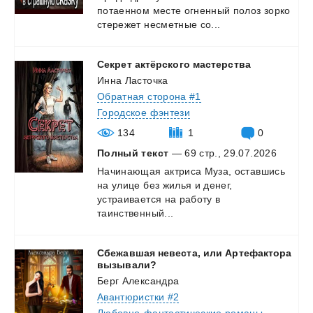
потаенном
месте
огненный
полоз
зорко
стережет
несметные
со...
Секрет
актёрского
мастерства
Инна Ласточка
Обратная сторона #1
Городское фэнтези
134
1
0
Полный текст
— 69 стр., 29.07.2026
Начинающая актриса Муза, оставшись
на улице без жилья и денег,
устраивается на работу в
таинственный...
Сбежавшая невеста, или Артефактора
вызывали?
Берг Александра
Авантюристки #2