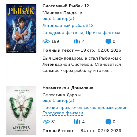
Системный
Рыбак
12
"Ленивая Панда"
и
ещё 1 автор(а)
Легендарный рыбак #12
Городское фэнтези
,
Прочее фэнтези
169
4
0
Полный текст
— 19 стр., 02.08.2026
Был
шеф-поваром,
а
стал
Рыбаком
с
Легендарной
Системой.
Становиться
сильнее
через
рыбалку
и
готов...
Ноэматикон.
Дримланс
Селестина Даро
и
ещё 1 автор(а)
Прочие приключенческие произведения
,
Городское фэнтези
81
4
0
Полный текст
— 84 стр., 02.08.2026