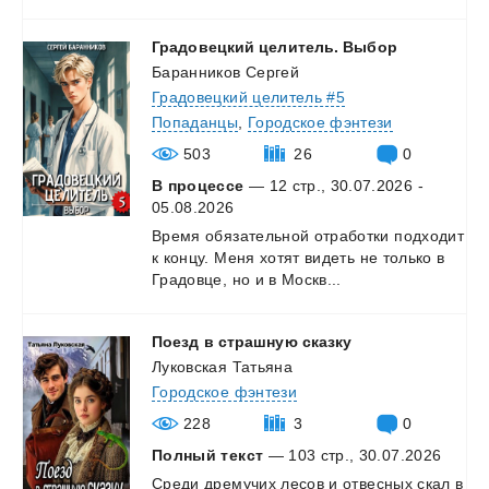
Градовецкий
целитель.
Выбор
Баранников Сергей
Градовецкий целитель #5
Попаданцы
,
Городское фэнтези
503
26
0
В процессе
— 12 стр., 30.07.2026 -
05.08.2026
Время
обязательной
отработки
подходит
к
концу.
Меня
хотят
видеть
не
только
в
Градовце,
но
и
в
Москв...
Поезд
в
страшную
сказку
Луковская Татьяна
Городское фэнтези
228
3
0
Полный текст
— 103 стр., 30.07.2026
Среди
дремучих
лесов
и
отвесных
скал
в