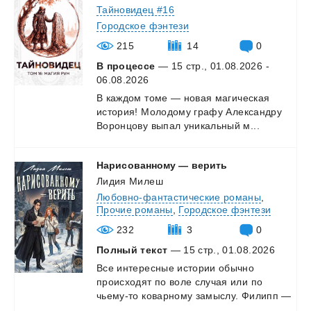
Тайновидец #16
Городское фэнтези
215
14
0
В процессе
— 15 стр., 01.08.2026 -
06.08.2026
В
каждом
томе
—
новая
магическая
история!
Молодому
графу
Александру
Воронцову
выпал
уникальный
м...
Нарисованному
—
верить
Лидия Милеш
Любовно-фантастические романы
,
Прочие романы
,
Городское фэнтези
232
3
0
Полный текст
— 15 стр., 01.08.2026
Все интересные истории обычно
происходят по воле случая или по
чьему-то коварному замыслу. Филипп —
...