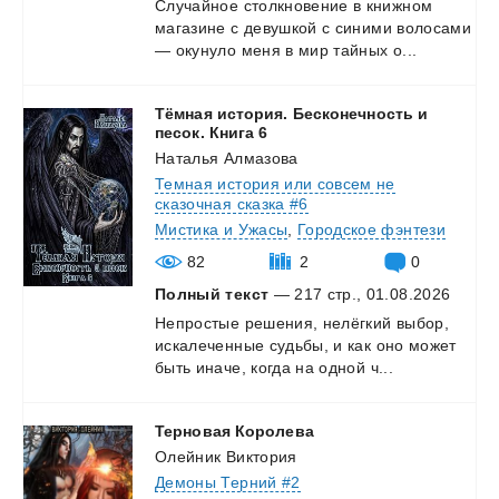
Случайное
столкновение
в
книжном
магазине
с
девушкой
с
синими
волосами
—
окунуло
меня
в
мир
тайных
о...
Тёмная история. Бесконечность и
песок. Книга 6
Наталья Алмазова
Темная история или совсем не
сказочная сказка #6
Мистика и Ужасы
,
Городское фэнтези
82
2
0
Полный текст
— 217 стр., 01.08.2026
Непростые
решения,
нелёгкий
выбор,
искалеченные
судьбы,
и
как
оно
может
быть
иначе,
когда
на
одной
ч...
Терновая
Королева
Олейник Виктория
Демоны Терний #2