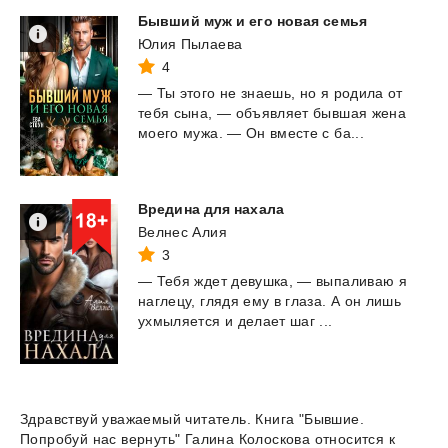
Бывший
муж
и
его
новая
семья
Юлия Пылаева
4
—
Ты
этого
не
знаешь,
но
я
родила
от
тебя
сына,
—
объявляет
бывшая
жена
моего
мужа.
—
Он
вместе
с
ба...
Вредина
для
нахала
Велнес Алия
3
—
Тебя
ждет
девушка,
—
выпаливаю
я
наглецу,
глядя
ему
в
глаза.
А
он
лишь
ухмыляется
и
делает
шаг
...
Здравствуй уважаемый читатель. Книга "Бывшие.
Попробуй нас вернуть" Галина Колоскова относится к