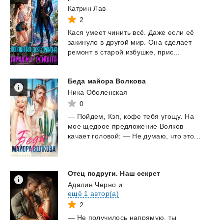
Катрин Лав
2
Кася
умеет
чинить
всё.
Даже
если
её
закинуло
в
другой
мир.
Она
сделает
ремонт
в
старой
избушке,
прис...
Беда
майора
Волкова
Ника Оболенская
0
—
Пойдем,
Кэп,
кофе
тебя
угощу.
На
мое
щедрое
предложение
Волков
качает
головой:
—
Не
думаю,
что
это...
Отец
подруги.
Наш
секрет
Адалин Черно
и
ещё 1 автор(а)
2
— Не получилось напрямую, ты