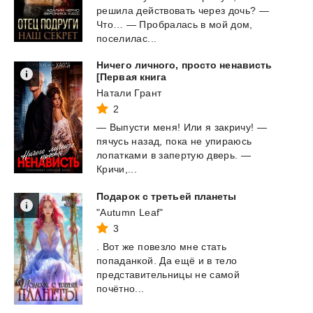
решила действовать через дочь? —
Что… — Пробралась в мой дом,
поселилас...
Ничего личного, просто ненависть
[Первая книга
Натали Грант
2
— Выпусти меня! Или я закричу! —
пячусь назад, пока не упираюсь
лопатками в запертую дверь. —
Кричи,...
Подарок
с
третьей
планеты
"Autumn Leaf"
3
. Вот же повезло мне стать
попаданкой. Да ещё и в тело
представительницы не самой
почётно...