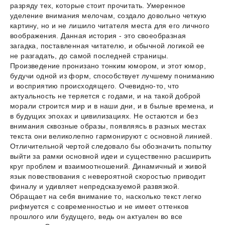
разряду тех, которые стоит прочитать. Умеренное
уделение внимания мелочам, создало довольно четкую
картину, но и не лишило читателя места для его личного
воображения. Данная история - это своеобразная
загадка, поставленная читателю, и обычной логикой ее
не разгадать, до самой последней страницы.
Произведение пронизано тонким юмором, и этот юмор,
будучи одной из форм, способствует лучшему пониманию
и восприятию происходящего. Очевидно-то, что
актуальность не теряется с годами, и на такой доброй
морали строится мир и в наши дни, и в былые времена, и
в будущих эпохах и цивилизациях. Не остаются и без
внимания сквозные образы, появляясь в разных местах
текста они великолепно гармонируют с основной линией.
Отличительной чертой следовало бы обозначить попытку
выйти за рамки основной идеи и существенно расширить
круг проблем и взаимоотношений. Динамичный и живой
язык повествования с невероятной скоростью приводит
финалу и удивляет непредсказуемой развязкой.
Обращает на себя внимание то, насколько текст легко
рифмуется с современностью и не имеет оттенков
прошлого или будущего, ведь он актуален во все