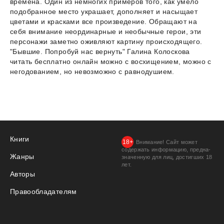
времена. Один из немногих примеров того, как умело
подобранное место украшает, дополняет и насыщает
цветами и красками все произведение. Обращают на
себя внимание неординарные и необычные герои, эти
персонажи заметно оживляют картину происходящего.
"Бывшие. Попробуй нас вернуть" Галина Колоскова
читать бесплатно онлайн можно с восхищением, можно с
негодованием, но невозможно с равнодушием.
Книги
Внимание! Сайт может
содержать информацию, предна­
Жанры
значенную для лиц, дости­гших 18
лет.
Авторы
Правообладателям