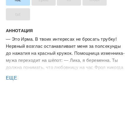
txt
АННОТАЦИЯ
— Это Ирма. В твоих интересах не бросать трубку!
Нервный возглас останавливает меня за полсекунды
до нажатия на красный кружок. Помощница изменника-
мужа переходит на шёпот: — Лика, я беременна. Ты
должна понимать, что любовницу на час Фрол никогда
не привёл бы в свой дом. Наша связь длится полгода.
ЕЩЕ
Жаль, что Фрол мужчина порядочный и никогда сам не
скажет этого. Сердце падает вниз. Вот он — знак, что
ничего уже не вернётся. — Что ты от меня хочешь? —
желудок заполняет холод, чувствую, как к горлу
подкатывает тошнота. — А что ты можешь мне дать?
Как сделать Фрола счастливым — я сама знаю. На
тебе он не женился за пять лет. А мы подали
заявление в ЗАГС две недели назад. Просто не мешай