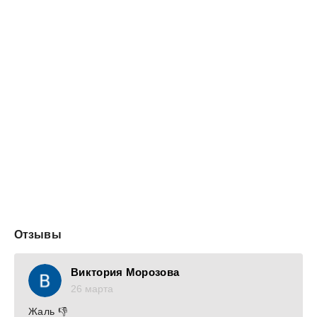
нам! Я поверю в сказанное и исчезну из жизни
предателя на семь долгих лет. Но однажды....
Отзывы
Виктория Морозова
26 марта
Жаль 👎