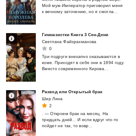
Мой
муж-Император
приговорил
меня
к
вечному
заточению,
но
я
смогла...
Гимназистки
Книга
3
Сен-Дени
Светлана Файзрахманова
0
Три
подруги
внезапно
оказываются
в
коме.
Приходят
в
себя
они
в
1894
году.
Вместо
современного
Кирова...
Развод
или
Открытый
брак
Шир Лина
2
.
—
Откроем
брак
на
месяц.
На
тридцать
дней...
И
если
вдруг
что-то
пойдет
не
так,
то
вовр...