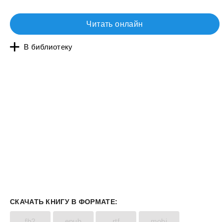
Читать онлайн
В библиотеку
СКАЧАТЬ КНИГУ В ФОРМАТЕ:
fb2
epub
rtf
mobi