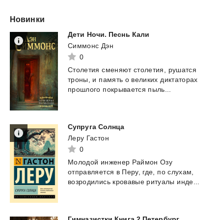
Новинки
Дети
Ночи.
Песнь
Кали
Симмонс Дэн
0
Столетия
сменяют
столетия,
рушатся
троны,
и
память
о
великих
диктаторах
прошлого
покрывается
пыль...
Супруга
Солнца
Леру Гастон
0
Молодой
инженер
Раймон
Озу
отправляется
в
Перу,
где,
по
слухам,
возродились
кровавые
ритуалы
инде...
Гимназистки
Книга
2
Петербург