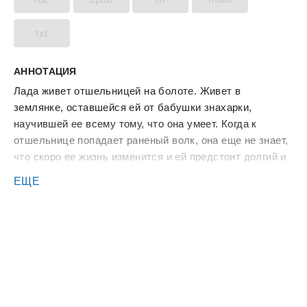
txt
АННОТАЦИЯ
Лада живет отшельницей на болоте. Живет в
землянке, оставшейся ей от бабушки знахарки,
научившей ее всему тому, что она умеет. Когда к
отшельнице попадает раненый волк, она еще не знает,
что скоро ее жизнь изменится и ей предстоит долгий и
опасный путь, чтобы спасти старую колдунью Элму.
ЕЩЕ
Да вот...