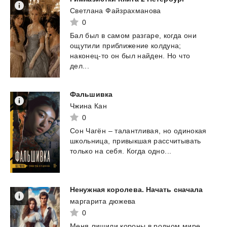
Светлана Файзрахманова
0
Бал был в самом разгаре, когда они
ощутили приближение колдуна;
наконец-то он был найден. Но что
дел...
Фальшивка
Чжина Кан
0
Сон
Чагён
–
талантливая,
но
одинокая
школьница,
привыкшая
рассчитывать
только
на
себя.
Когда
одно...
Ненужная
королева.
Начать
сначала
маргарита дюжева
0
Меня
лишили
короны
в
родном
мире.