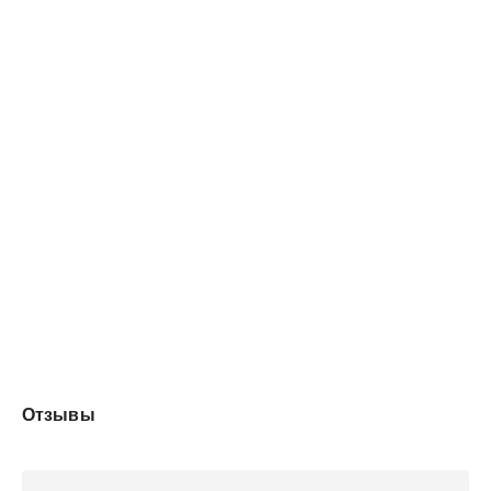
актером. И тогда он хочет отомстить за свое
утраченное человеческое «я»…
Отзывы