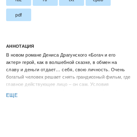
pdf
АННОТАЦИЯ
В новом романе Дениса Драгунского «Богач и его
актер» герой, как в волшебной сказке, в обмен на
славу и деньги отдает… себя, свою личность. Очень
богатый человек решает снять грандиозный фильм, где
главное действующее лицо – он сам. Условия
обозначены, талантливый исполнитель выбран. Артист
ЕЩЕ
так глубоко погружается в судьбу миллиардера, во все
перипетии его жизни, тяжелые семейные драмы, что
буквально становится им, вплоть до внешнего
сходства – их начинают путать. Но съемки
заканчиваются, фестивальный шум утихает, и звезда-
оскароносец остается тем, кем был, – бедным