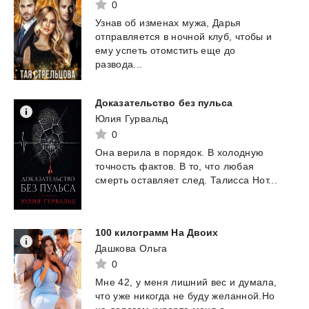
0
Узнав об изменах мужа, Дарья
отправляется в ночной клуб, чтобы и
ему успеть отомстить еще до
развода...
Доказательство
без
пульса
Юлия Гурвальд
0
Она
верила
в
порядок.
В
холодную
точность
фактов.
В
то,
что
любая
смерть
оставляет
след.
Талисса
Нот...
100
килограмм
На
Двоих
Дашкова Ольга
0
Мне
42,
у
меня
лишний
вес
и
думала,
что
уже
никогда
не
буду
желанной.Но