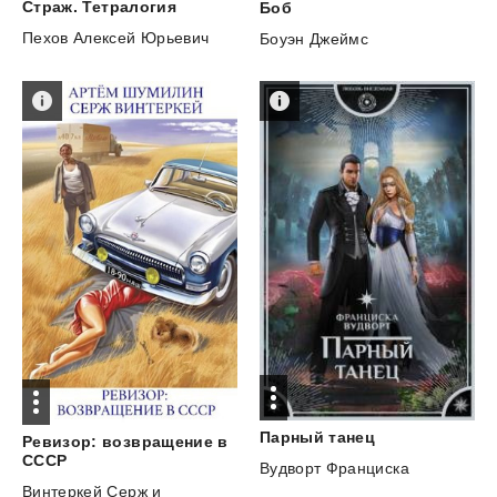
Страж.
Тетралогия
Боб
Пехов Алексей Юрьевич
Боуэн Джеймс
Парный
танец
Ревизор: возвращение в
СССР
Вудворт Франциска
Винтеркей Серж
и