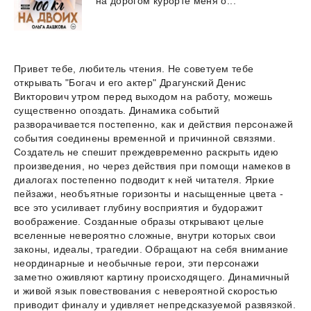
на
дорогом
курорте
меня
о...
Привет тебе, любитель чтения. Не советуем тебе
открывать "Богач и его актер" Драгунский Денис
Викторович утром перед выходом на работу, можешь
существенно опоздать. Динамика событий
разворачивается постепенно, как и действия персонажей
события соединены временной и причинной связями.
Создатель не спешит преждевременно раскрыть идею
произведения, но через действия при помощи намеков в
диалогах постепенно подводит к ней читателя. Яркие
пейзажи, необъятные горизонты и насыщенные цвета -
все это усиливает глубину восприятия и будоражит
воображение. Созданные образы открывают целые
вселенные невероятно сложные, внутри которых свои
законы, идеалы, трагедии. Обращают на себя внимание
неординарные и необычные герои, эти персонажи
заметно оживляют картину происходящего. Динамичный
и живой язык повествования с невероятной скоростью
приводит финалу и удивляет непредсказуемой развязкой.