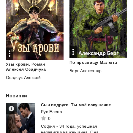
По
прозвищу
Малюта
Узы крови. Роман
Алексея Осадчука
Берг Александр
Осадчук Алексей
Новинки
Сын
подруги.
Ты
моё
искушение
Рус Елена
0
София - 34 года, успешная,
независимая женщина. Она