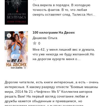
Она
верила
в
порядок.
В
холодную
точность
фактов.
В
то,
что
любая
смерть
оставляет
след.
Талисса
Нот...
100
килограмм
На
Двоих
Дашкова Ольга
0
Мне
42,
у
меня
лишний
вес
и
думала,
что
уже
никогда
не
буду
желанной.Но
на
дорогом
курорте
меня
о...
Дорогие читатели, есть книги интересные, а есть - очень
интересные. К какому разряду отнести "Боевые машины
мира, 2014 № 21 «Чифтен» Мк 5" Коллектив авторов
решать Вам! На первый взгляд сочетание любви и
дружбы кажется обыденным и приевшимся, но
впоследствии приходишь к выводу очевидности