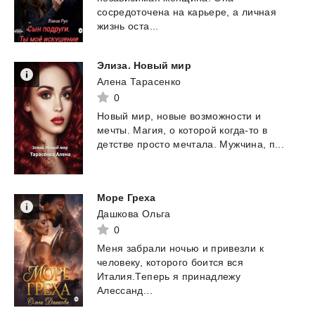
сосредоточена на карьере, а личная
жизнь оста...
Элиза.
Новый
мир
Алена Тарасенко
0
Новый
мир,
новые
возможности
и
мечты.
Магия,
о
которой
когда-то
в
детстве
просто
мечтала.
Мужчина,
п...
Море
Греха
Дашкова Ольга
0
Меня забрали ночью и привезли к
человеку, которого боится вся
Италия.Теперь я принадлежу
Алессанд...