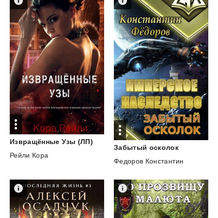
Извращённые
Узы
(ЛП)
Забытый
осколок
Рейли Кора
Федоров Константин