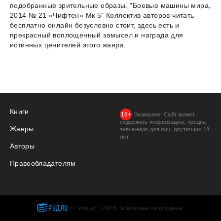
подобранные зрительные образы. "Боевые машины мира,
2014 № 21 «Чифтен» Мк 5" Коллектив авторов читать
бесплатно онлайн безусловно стоит, здесь есть и
прекрасный воплощенный замысел и награда для
истинных ценителей этого жанра.
Книги
Внимание! Сайт может
содержать информацию, предна­
Жанры
значенную для лиц, дости­гших 18
лет.
Авторы
Правообладателям
РИДЛИ
© “Ридли”, 2026. Все права защищены.