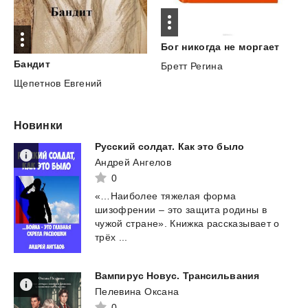
Бог
никогда
не
моргает
Бандит
Бретт Регина
Щепетнов Евгений
Новинки
Русский
солдат.
Как
это
было
Андрей Ангелов
0
«…Наиболее тяжелая форма
шизофрении – это защита родины в
чужой стране». Книжка рассказывает о
трёх ...
Вампирус
Новус.
Трансильвания
Пелевина Оксана
0