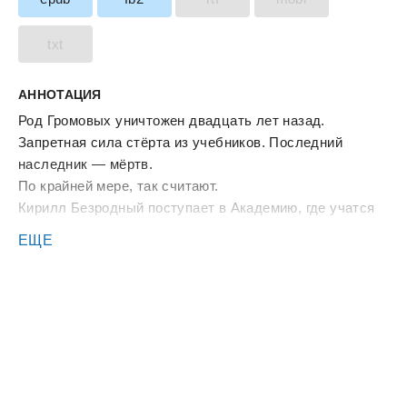
txt
АННОТАЦИЯ
Род Громовых уничтожен двадцать лет назад.
Запретная сила стёрта из учебников. Последний
наследник — мёртв.
По крайней мере, так считают.
Кирилл Безродный поступает в Академию, где учатся
дети тех, кто убил его семью. У него — фальшивое
ЕЩЕ
имя, запечатанная сила и память о прошлой жизни, в
которой он был сильнейшим.
Притворяться слабым оказалось сложнее, чем быть
сильным.