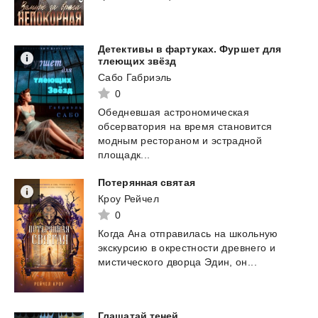
Детективы в фартуках. Фуршет для
тлеющих звёзд
Сабо Габриэль
0
Обедневшая астрономическая
обсерватория на время становится
модным рестораном и эстрадной
площадк...
Потерянная
святая
Кроу Рейчел
0
Когда
Ана
отправилась
на
школьную
экскурсию
в
окрестности
древнего
и
мистического
дворца
Эдин,
он...
Глашатай
теней