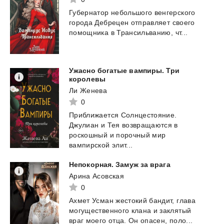
Губернатор
небольшого
венгерского
города
Дебрецен
отправляет
своего
помощника
в
Трансильванию,
чт...
Ужасно богатые вампиры. Три
королевы
Ли Женева
0
Приближается Солнцестояние.
Джулиан и Тея возвращаются в
роскошный и порочный мир
вампирской элит...
Непокорная.
Замуж
за
врага
Арина Асовская
0
Ахмет
Усман
жестокий
бандит,
глава
могущественного
клана
и
заклятый
враг
моего
отца.
Он
опасен,
поло...