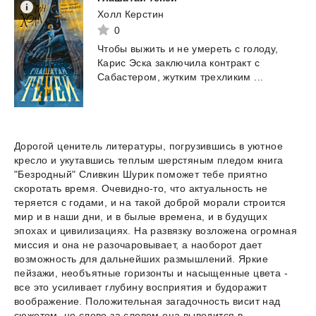
Холл Керстин
0
Чтобы
выжить
и
не
умереть
с
голоду,
Карис
Эска
заключила
контракт
с
Сабастером,
жутким
трехликим
...
Дорогой ценитель литературы, погрузившись в уютное
кресло и укутавшись теплым шерстяным пледом книга
"Безродный" Сливкин Шурик поможет тебе приятно
скоротать время. Очевидно-то, что актуальность не
теряется с годами, и на такой доброй морали строится
мир и в наши дни, и в былые времена, и в будущих
эпохах и цивилизациях. На развязку возложена огромная
миссия и она не разочаровывает, а наоборот дает
возможность для дальнейших размышлений. Яркие
пейзажи, необъятные горизонты и насыщенные цвета -
все это усиливает глубину восприятия и будоражит
воображение. Положительная загадочность висит над
сюжетом, но слово за словом она выводится в