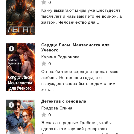
0
Кри-у
выжигают
миры
уже
шестьдесят
тысяч
лет
и
называют
это
не
войной,
а
жатвой.
Человечество
для...
Сердце Лисы. Менталистка для
Ученого
Карина Родионова
0
Он разбил мое сердце и предал мою
любовь. Но прошли годы, и я
вынуждена снова быть рядом с ним,
хоть...
Детектив
с
сеновала
Градова Элина
0
Я
ехала
в
родные
Гребеня,
чтобы
сделать
там
горячий
репортаж
о