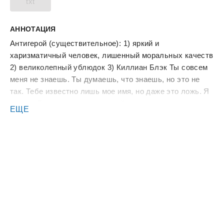
txt
АННОТАЦИЯ
Антигерой (существительное): 1) яркий и
харизматичный человек, лишенный моральных качеств
2) великолепный ублюдок 3) Киллиан Блэк Ты совсем
меня не знаешь. Ты думаешь, что знаешь, но это не
так. Тебе известно лишь мое имя, но даже это ложь. Я
король Бостона, криминальный лидер, властелин
ЕЩЕ
преступной империи. Или нет? Только одно можно
сказать наверняка: я работаю в одиночку. Так было до
того, как я столкнулся с наглой воришкой, которая
спалила мое королевство. Злом зла не исправишь, и
два злодея не должны быть вместе. Особенно
учитывая, что она дочь моего смертельного врага.
Захватить ее — значит разжечь войну. Удерживать ее
сродни самоубийству. А если я сделаю ее своей, то
нарушу кодекс чести и брошу вызов здравому смыслу.
С другой стороны, что за удовольствие следовать