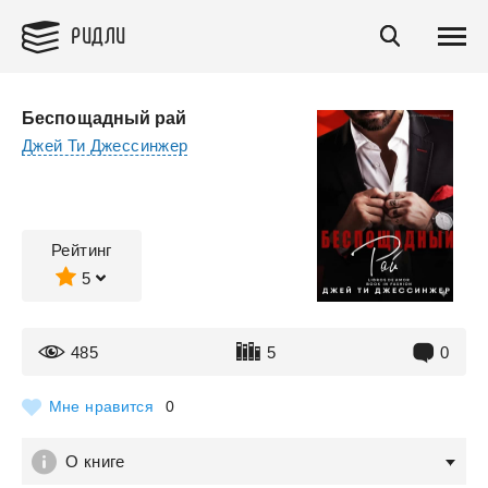
РИДЛИ
Беспощадный рай
Джей Ти Джессинжер
Рейтинг
5
485
5
0
Мне нравится
0
О книге