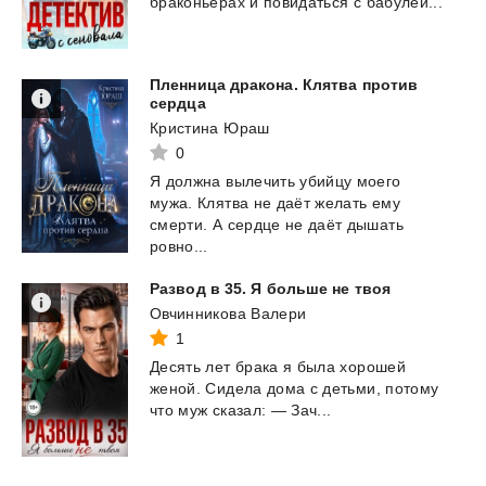
браконьерах
и
повидаться
с
бабулей...
Пленница дракона. Клятва против
сердца
Кристина Юраш
0
Я должна вылечить убийцу моего
мужа. Клятва не даёт желать ему
смерти. А сердце не даёт дышать
ровно...
Развод
в
35.
Я
больше
не
твоя
Овчинникова Валери
1
Десять
лет
брака
я
была
хорошей
женой.
Сидела
дома
с
детьми,
потому
что
муж
сказал:
—
Зач...