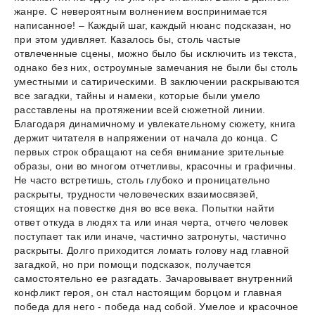
жанре. С невероятным волнением воспринимается
написанное! – Каждый шаг, каждый нюанс подсказан, но
при этом удивляет. Казалось бы, столь частые
отвлеченные сцены, можно было бы исключить из текста,
однако без них, остроумные замечания не были бы столь
уместными и сатирическими. В заключении раскрываются
все загадки, тайны и намеки, которые были умело
расставлены на протяжении всей сюжетной линии.
Благодаря динамичному и увлекательному сюжету, книга
держит читателя в напряжении от начала до конца. С
первых строк обращают на себя внимание зрительные
образы, они во многом отчетливы, красочны и графичны.
Не часто встретишь, столь глубоко и проницательно
раскрыты, трудности человеческих взаимосвязей,
стоящих на повестке дня во все века. Попытки найти
ответ откуда в людях та или иная черта, отчего человек
поступает так или иначе, частично затронуты, частично
раскрыты. Долго приходится ломать голову над главной
загадкой, но при помощи подсказок, получается
самостоятельно ее разгадать. Зачаровывает внутренний
конфликт героя, он стал настоящим борцом и главная
победа для него - победа над собой. Умелое и красочное