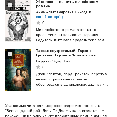
Убежище — выжить в любовном
романе
Анна Александровна Никода
и
ещё 1 автор(а)
0
Мир
любовного
романа
не
так-то
прост,
если
ты
не
главная
героиня.
Родители
пытаются
продать
тебя
зам...
Тарзан неукротимый. Тарзан
Грозный. Тарзан и Золотой лев
Берроуз Эдгар Райс
0
Джон
Клейтон,
лорд
Грейсток,
пережив
немало
приключений,
вновь
обосновался
в
африканских
джунглях...
Уважаемые читатели, искренне надеемся, что книга
"Беспощадный рай" Джей Ти Джессинжер окажется не
похожей ни на одну из уже прочитанных Вами в данном