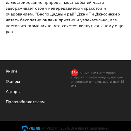
иллюстрирование природы, мест событий часто
завораживает своей непередаваемой красотой и
очарованием. "Беспощадный рай" Джей Ти Джессинжер
читать бесплатно онлайн приятно и увлекательно, все
настолько гармонично, что хочется вернуться к нему еще
раз.
Книги
Внимание! Сайт может
содержать информацию, предна­
Жанры
значенную для лиц, дости­гших 18
лет.
Авторы
Правообладателям
РИДЛИ
© “Ридли”, 2026. Все права защищены.