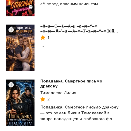
её
перед
опасным
клиентом....
–ß–µ—Ç—ã—Ä–µ –≥–æ–¥–∞
–ø–æ—Å–ª–µ —Ä–∞–∑–≤–æ–¥–∞üíî‚ö°Ô∏è. –û—Å–Ω–æ–≤–∞–Ω–æ –Ω–∞ —Ä–µ–∞–ª—å–Ω—ã—Ö —Å–æ–±—ã—Ç–∏—è—Ö. 1—á
1
...
Попаданка. Смертное письмо
дракону
Тимолаева Лилия
2
Попаданка.
Смертное
письмо
дракону
—
это
роман
Лилии
Тимолаевой
в
жанре
попаданцев
и
любовного
фэ...