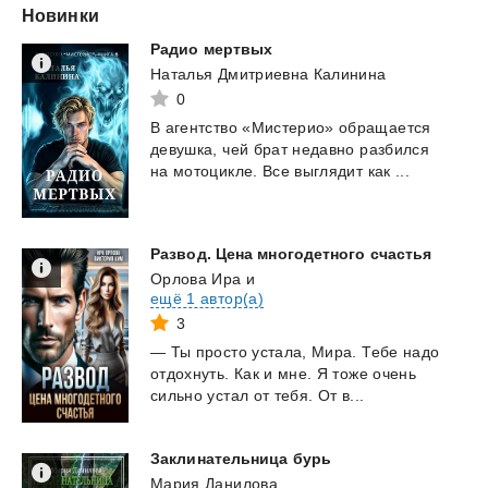
Новинки
Радио
мертвых
Наталья Дмитриевна Калинина
0
В
агентство
«Мистерио»
обращается
девушка,
чей
брат
недавно
разбился
на
мотоцикле.
Все
выглядит
как
...
Развод.
Цена
многодетного
счастья
Орлова Ира
и
ещё 1 автор(а)
3
—
Ты
просто
устала,
Мира.
Тебе
надо
отдохнуть.
Как
и
мне.
Я
тоже
очень
сильно
устал
от
тебя.
От
в...
Заклинательница
бурь
Мария Данилова