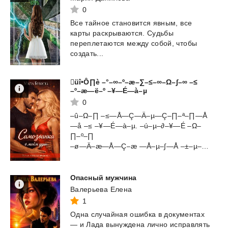
0
Все тайное становится явным, все
карты раскрываются. Судьбы
переплетаются между собой, чтобы
создать...
üî•Ô∏è –°–∞–º–æ–∑–≤–∞–Ω–∫–∞ –≤
–º–æ—ë–º –¥—É—à–µ
0
–û–Ω–∏ –≤—Å—Ç—Ä–µ—Ç–∏–ª–∏—Å
—å –≤ –¥—É—à–µ. –ú–µ–∂–¥—É –Ω–
∏–º–∏
–ø—Ä–æ—Å—Ç–æ —Å–µ–∫—Å –±–µ–∑ –æ–±—è–∑...
Опасный
мужчина
Валерьева Елена
1
Одна
случайная
ошибка
в
документах
—
и
Лада
вынуждена
лично
исправлять