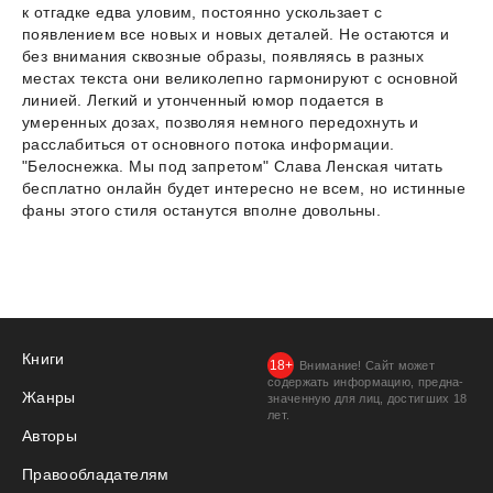
к отгадке едва уловим, постоянно ускользает с
появлением все новых и новых деталей. Не остаются и
без внимания сквозные образы, появляясь в разных
местах текста они великолепно гармонируют с основной
линией. Легкий и утонченный юмор подается в
умеренных дозах, позволяя немного передохнуть и
расслабиться от основного потока информации.
"Белоснежка. Мы под запретом" Слава Ленская читать
бесплатно онлайн будет интересно не всем, но истинные
фаны этого стиля останутся вполне довольны.
Книги
Внимание! Сайт может
содержать информацию, предна­
Жанры
значенную для лиц, дости­гших 18
лет.
Авторы
Правообладателям