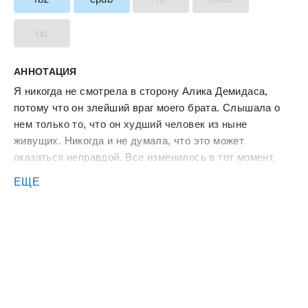
txt
АННОТАЦИЯ
Я никогда не смотрела в сторону Алика Демидаса,
потому что он злейший враг моего брата. Слышала о
нем только то, что он худший человек из ныне
живущих. Никогда и не думала, что это может
оказаться неправдой. Все изменилось в тот момент,
когда нас заперли в подсобке… Как теперь заставить
ЕЩЕ
себя не думать о парне, связь с которым под
запретом? История Алика Демидаса и Есении