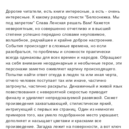
Дорогие читатели, есть книги интересные, а есть - очень
интересные. К какому разряду отнести "Белоснежка. Мы
под запретом" Слава Ленская решать Вам! Кажется
невероятным, но совершенно отчетливо и в высшей
степени успешно передано словами неуловимое,
волшебное, редчайшее и крайне доброе настроение.
События происходят в сложные времена, но если
разобраться, то проблемы и сложности практически
всегда одинаковы для всех времен и народов. Обращают
на себя внимание неординарные и необычные герои, эти
персонажи заметно оживляют картину происходящего.
Попытки найти ответ откуда в людях та или иная черта,
отчего человек поступает так или иначе, частично
затронуты, частично раскрыты. Динамичный и живой язык
повествования с невероятной скоростью приводит
финалу и удивляет непредсказуемой развязкой. Сюжет
произведения захватывающий, стилистически яркий,
интригующий с первых же страниц. Один из немногих
примеров того, как умело подобранное место украшает,
дополняет и насыщает цветами и красками все
произведение. Загадка лежит на поверхности, а вот ключ