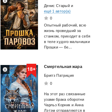
Денис Старый
и
ещё 1 автор(а)
0
Опытный рабочий, всю
жизнь проведший за
станком, приходит в себя
в теле худого мальчишки
Прошки — бе...
Смертельная
жара
Бриггз Патриция
0
На этот раз связанные
узами брака оборотни
Чарльз Корник и Анна
Лэтэм отправляются в