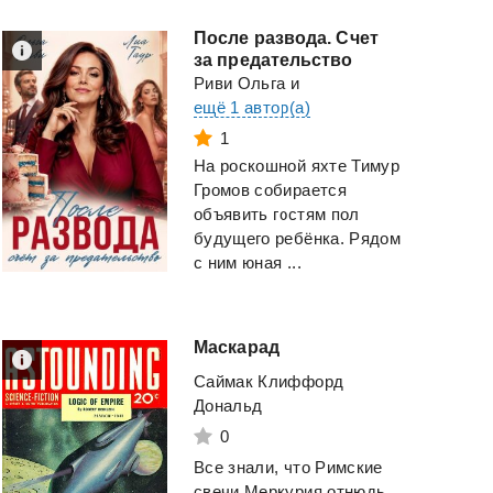
После развода. Счет
за предательство
Риви Ольга
и
ещё 1 автор(а)
1
На роскошной яхте Тимур
Громов собирается
объявить гостям пол
будущего ребёнка. Рядом
с ним юная ...
Маскарад
Саймак Клиффорд
Дональд
0
Все знали, что Римские
свечи Меркурия отнюдь