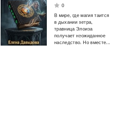
0
В мире, где магия таится
в дыхании ветра,
травница Элоиза
получает неожиданное
наследство. Но вместе...