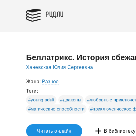
РИДЛИ
Беллатрикс. История сбежа
Ханевская Юлия Сергеевна
Жанр:
Разное
Теги:
#young adult
#драконы
#любовные приключе
#магические способности
#приключенческое ф
Читать онлайн
В библиотеку