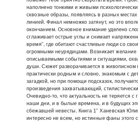
наполнено тонкими и живыми психологически
сквозные образы, появляясь в разных местах
линией. Финал немножко затянут, но это вп
окончанием. Основное внимание уделено сло
сглаживает острые углы и снимает напряженно
время", где обитают счастливые люди со св
огромными неурядицами. Возникает желание п
описываемыми событиями и ситуациями, охват
души. Сюжет разворачивается в живописном м
практически родным и словно, знакомым с дет
загадкой, но при помощи подсказок, получает
произведения захватывающий, стилистически
Очевидно-то, что актуальность не теряется с 
наши дни, и в былые времена, и в будущих эп
сбежавшей невесты. Книга 1" Ханевская Юлия
интересно не всем, но истинные фаны этого 