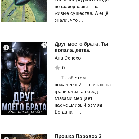
не фейерверки – но
живые существа. А ещё
знали, что ...
Друг моего брата. Ты
попала, детка.
Ана Эспехо
0
— Ты об этом
пожалеешь! — шиплю на
грани слез, а перед
глазами мерцает
насмешливый взгляд
Богдана. —...
Прошка-Паровоз
2