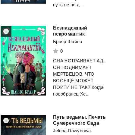
путь не по д...
English
Grammar
6-Великие
Спящие
Murphy Raymond (
Зыков Виталий
Безнадежный
некромантик
Смотреть
Браяр Шайло
Смотреть
0
ОНА УСТРАИВАЕТ АД.
ОН ПОДНИМАЕТ
МЕРТВЕЦОВ. ЧТО
ВООБЩЕ МОЖЕТ
ПОЙТИ НЕ ТАК? Когда
новобранец Хе...
Путь ведьмы. Печать
Сумеречного Сада
Jelena Dawydowa