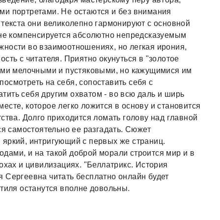
ми портретами. Не остаются и без внимания
 текста они великолепно гармонируют с основной
олне компенсируется абсолютно непредсказуемым
жности во взаимоотношениях, но легкая ирония,
сть с читателя. Приятно окунуться в "золотое
оими мелочными и пустяковыми, но кажущимися им
осмотреть на себя, сопоставить себя с
ить себя другим охватом - во всю даль и ширь
есте, которое легко ложится в основу и становится
ства. Долго приходится ломать голову над главной
ся самостоятельно ее разгадать. Сюжет
 яркий, интригующий с первых же страниц.
годами, и на такой доброй морали строится мир и в
охах и цивилизациях. "Беллатрикс. История
 Сергеевна читать бесплатно онлайн будет
стиля останутся вполне довольны.