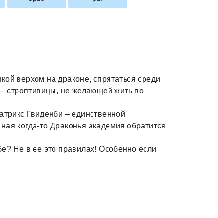
кой верхом на драконе, спрятаться среди
ь – строптивицы, не желающей жить по
латрикс Гвиденби – единственной
ная когда-то Драконья академия обратится
бе? Не в ее это правилах! Особенно если