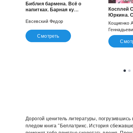
Библия бармена. Всё о
Косплей 
напитках. Барная культура. Коктейльная революция
Юркина. С
Евсевский Федор
Кощиенко 
Геннадьев
Смотреть
Смот
Дорогой ценитель литературы, погрузившись
пледом книга "Беллатрикс. История сбежавш
поможет тебе приятно скоротать время. Прои