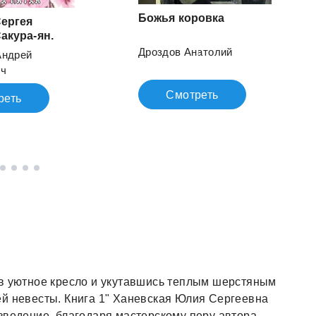
Божья
коровка
Сергея
акура-ян.
Дроздов Анатолий
Андрей
ич
Смотреть
реть
 в уютное кресло и укутавшись теплым шерстяным
ей невесты. Книга 1" Ханевская Юлия Сергеевна
зведение, благодаря мастерскому перу автора,